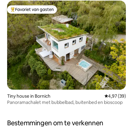
Favoriet van gasten
Topfavoriet van gasten
Tiny house in Bornich
Gemiddelde be
4,97 (39)
Panoramachalet met bubbelbad, buitenbed en bioscoop
Bestemmingen om te verkennen