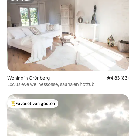
Superhost
Woning in Grünberg
Gemiddelde be
4,83 (83)
Exclusieve wellnessoase, sauna en hottub
Favoriet van gasten
Topfavoriet van gasten