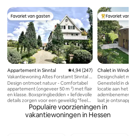
Favoriet van gasten
Favoriet van g
Favoriet van gasten
Topfavoriet van 
Appartement in Sinntal
Gemiddelde beoordeling van 4,94
4,94 (247)
Chalet in Windeb
Vakantiewoning Altes Forstamt Sinntal -
Designchalet met 
natuurlijk lief
sauna, open haard
Design ontmoet natuur - Comfortabel
Genesteld in de na
appartement (ongeveer 50 m ²) met flair
locatie aan het b
en klasse. Boxspringbedden + liefdevolle
adembenemend uit
details zorgen voor een geweldig "feel-
laat je ontsnappen
Populaire voorzieningen in
good klimaat" Eigen inloopingang bij de
leven. Wandel in h
weelderige vijver tuin met
geniet van een fi
vakantiewoningen in Hessen
terras/wijnvakantie + zonnebaden
bikes. Als het koel
Natuurlijk bad, wandelen, vliegvissen,
sauna of het ve
vliegvissen, jagen in het dorp Mooie spa
voordat je jezelf 
's en skigebieden in Umgebg
een glas rode wijn