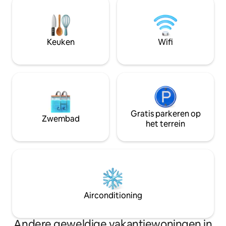
Topfietspadnetwerk, bijv. Rhön-
het warme seizoen
Expr.Bahnradweg, Rhön-Sinntal Radweg,
een duik in het z
R2 Fulda, Rhön, FFM + Würzburg goed
kristalheldere mee
bereikbaar. Ongevalrisico bijv. voor
klaar) voordat je '
Keuken
Wifi
peuters bij de vijver! 1 huisdier Willk.
kijkt.
Gratis parkeren op
Zwembad
het terrein
Airconditioning
Andere geweldige vakantiewoningen in