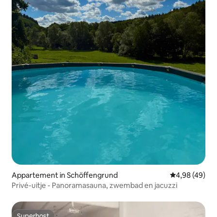
Appartement in Schöffengrund
Gemiddelde be
4,98 (49)
Privé-uitje - Panoramasauna, zwembad en jacuzzi
Superhost