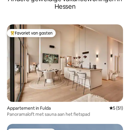
Hessen
Favoriet van gasten
Topfavoriet van gasten
Appartement in Fulda
Gemiddelde
5 (51)
Panoramaloft met sauna aan het fietspad