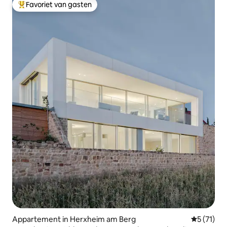
Favoriet van gasten
Topfavoriet van gasten
Appartement in Herxheim am Berg
Gemiddelde
5 (71)