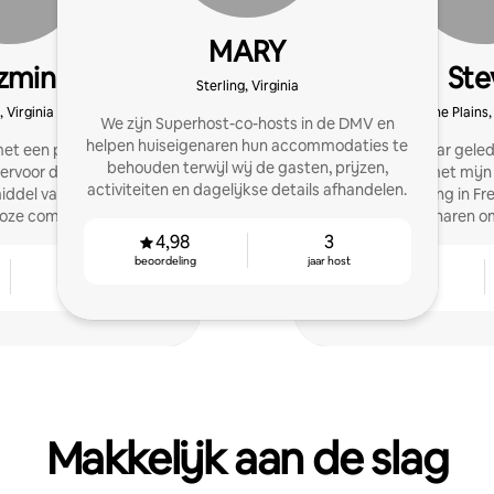
MARY
zmin
Ste
Sterling, Virginia
, Virginia
The Plains,
We zijn Superhost-co-hosts in de DMV en
helpen huiseigenaren hun accommodaties te
et een passie voor
Ik ben drie jaar ge
behouden terwijl wij de gasten, prijzen,
 ervoor dat gasten zich
verhuren met mijn
activiteiten en dagelijkse details afhandelen.
iddel van persoonlijke
historische woning in Fr
loze communicatie.
ik andere eigenaren o
hun accommodatie t
4,98
3
beoordeling
jaar host
5
4,92
jaar host
beoordeling
Makkelijk aan de slag