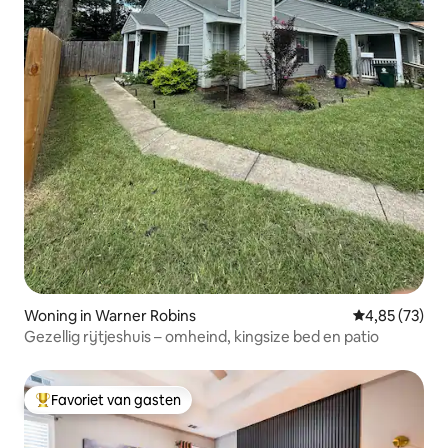
Woning in Warner Robins
Gemiddelde be
4,85 (73)
Gezellig rijtjeshuis – omheind, kingsize bed en patio
Favoriet van gasten
Topfavoriet van gasten