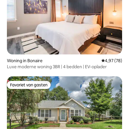
Woning in Bonaire
Gemiddelde be
4,97 (78)
Luxe moderne woning 3BR | 4 bedden | EV-oplader
Favoriet van gasten
Favoriet van gasten