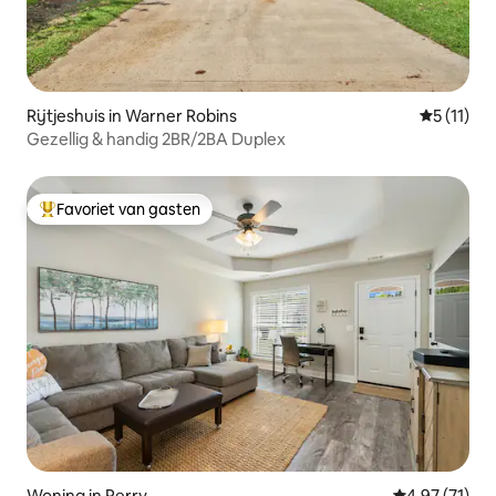
Rijtjeshuis in Warner Robins
Gemiddeld
5 (11)
Gezellig & handig 2BR/2BA Duplex
Favoriet van gasten
Topfavoriet van gasten
Woning in Perry
Gemiddelde be
4,97 (71)