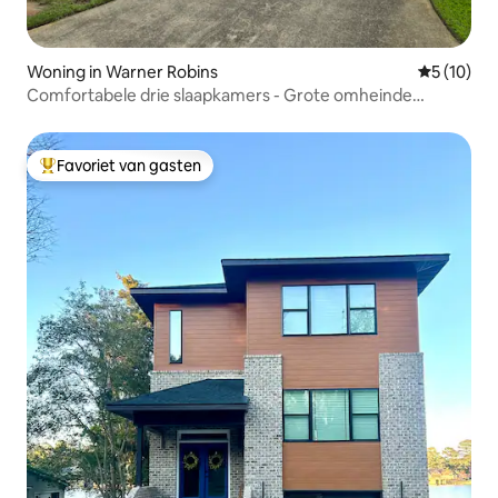
Woning in Warner Robins
Gemiddelde
5 (10)
Comfortabele drie slaapkamers - Grote omheinde
achtertuin
Favoriet van gasten
Topfavoriet van gasten