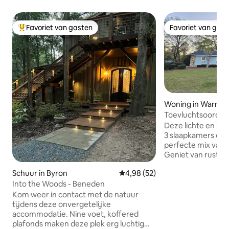
Favoriet van gasten
Favoriet van gas
Topfavoriet van gasten
Favoriet van gas
Woning in Warner
Toevluchtsoord 'W
slaapplaatsen voo
Deze lichte en ui
3 slaapkamers en 
perfecte mix van
Geniet van rustige
avonden in een p
Schuur in Byron
Gemiddelde beoordeling van 4,9
4,98 (52)
buitenruimte die p
drinken of te onts
Into the Woods - Beneden
vuurplaats zitten 
Kom weer in contact met de natuur
potje pingpong of
tijdens deze onvergetelijke
slechts enkele min
accommodatie. Nine voet, koffered
winkels, restauran
plafonds maken deze plek erg luchtig