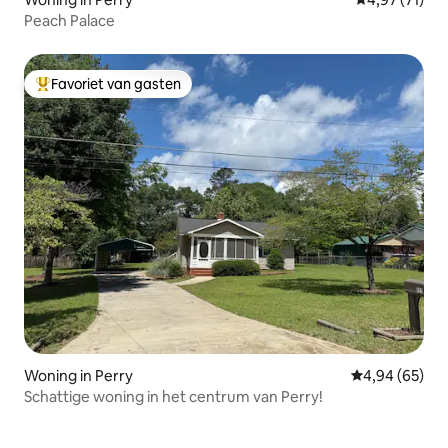
Peach Palace
Favoriet van gasten
Topfavoriet van gasten
Woning in Perry
Gemiddelde be
4,94 (65)
Schattige woning in het centrum van Perry!