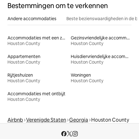
Bestemmingen om te verkennen
Andere accommodaties
Beste bezienswaardigheden in de b
Accommodaties met een zwembad
Gezinsvriendelijke accommodaties
Houston County
Houston County
Appartementen
Huisdiervriendelijke accommodaties
Houston County
Houston County
Rijtjeshuizen
Woningen
Houston County
Houston County
Accommodaties met ontbijt
Houston County
Airbnb
Verenigde Staten
Georgia
Houston County