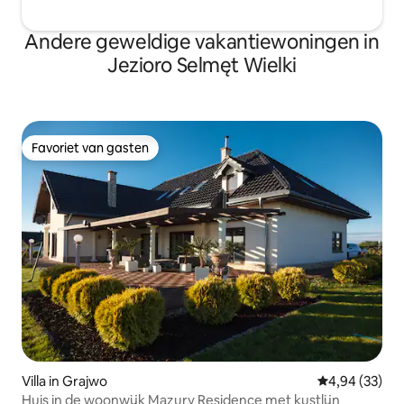
Andere geweldige vakantiewoningen in
Jezioro Selmęt Wielki
Favoriet van gasten
Favoriet van gasten
Villa in Grajwo
Gemiddelde be
4,94 (33)
Huis in de woonwijk Mazury Residence met kustlijn