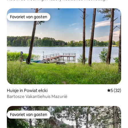
Favoriet van gasten
Favoriet van gasten
Huisje in Powiat ełcki
Gemiddelde
5 (32)
Bartosze Vakantiehuis Mazurië
Favoriet van gasten
Favoriet van gasten