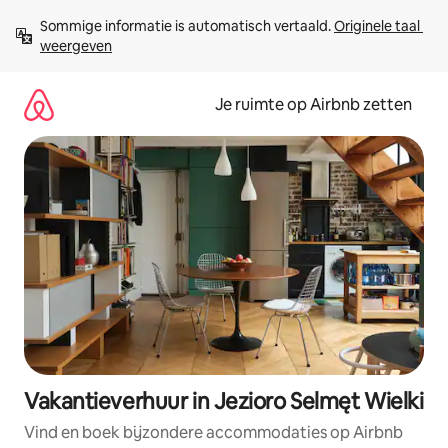
Ga
Sommige informatie is automatisch vertaald. 
Originele taal 
direct
weergeven
naar
inhoud
Je ruimte op Airbnb zetten
Vakantieverhuur in Jezioro Selmęt Wielki
Vind en boek bijzondere accommodaties op Airbnb