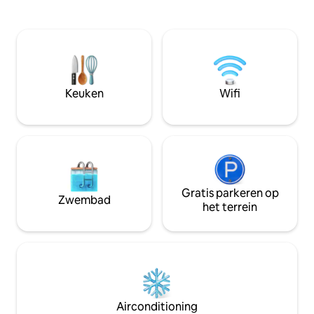
ganzen zult horen
bieden een prachtig uitzicht en comfort
kikkers Tijdens hu
voor twee, met een optie voor een extra
gasten toegang tot
matras. Extra activiteiten zijn onder
een vrij groot ter
andere: 🍀paddleboarden 🍀kajakken 🍀
een barbecue. Houtgestookte 🔥sauna
roeien 🍀vissen Boek nu voor een
Prijs Ma-do 250 PLN - sessie van 3 uur
onvergetelijk glampingavontuur!
Vr-zo PLN 300
Keuken
Wifi
Gratis parkeren op
Zwembad
het terrein
Airconditioning