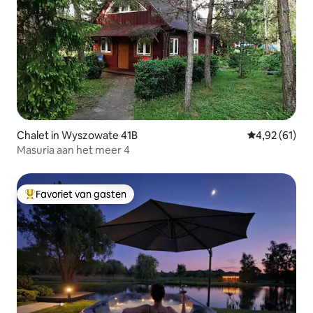
Chalet in Wyszowate 41B
Gemiddelde be
4,92 (61)
Masuria aan het meer 4
Favoriet van gasten
Topfavoriet van gasten