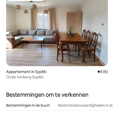
Appartement in Sypitki
Gemiddeld
5 (6)
Oude herberg Sypitki
Bestemmingen om te verkennen
Bestemmingen in de buurt
Beste bezienswaardigheden in de