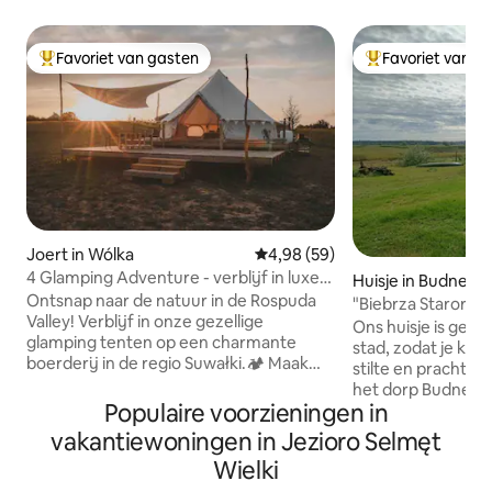
Favoriet van gasten
Favoriet van g
Topfavoriet van gasten
Topfavoriet van 
Joert in Wólka
Gemiddelde beoordeling van 4,9
4,98 (59)
4 Glamping Adventure - verblijf in luxe
Huisje in Budne
bungalowtent
Ontsnap naar de natuur in de Rospuda
"Biebrza Starorze
Valley! Verblijf in onze gezellige
Ons huisje is gele
glamping tenten op een charmante
stad, zodat je kun
boerderij in de regio Suwałki.🏕️ Maak
stilte en prachtig u
kennis met onze boerderij 🐇
het dorp Budne is
Dierenvriendelijke konijnen, eenden,
Populaire voorzieningen in
onderbreking van 
kippen (geniet van verse eieren), pony's,
Het huisje ligt in
vakantiewoningen in Jezioro Selmęt
kalveren, vijver gevuld met vis en
Biabrzański Nation
Wielki
bijenkorven zoemen met bijen. Onze
gemakkelijk een e
tenten liggen aan een prachtig meer,