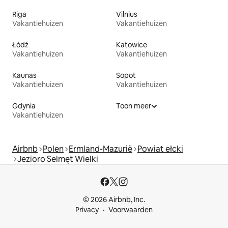
Riga
Vilnius
Vakantiehuizen
Vakantiehuizen
Łódź
Katowice
Vakantiehuizen
Vakantiehuizen
Kaunas
Sopot
Vakantiehuizen
Vakantiehuizen
Gdynia
Toon meer
Vakantiehuizen
Airbnb
Polen
Ermland-Mazurië
Powiat ełcki
Jezioro Selmęt Wielki
© 2026 Airbnb, Inc.
Privacy
Voorwaarden