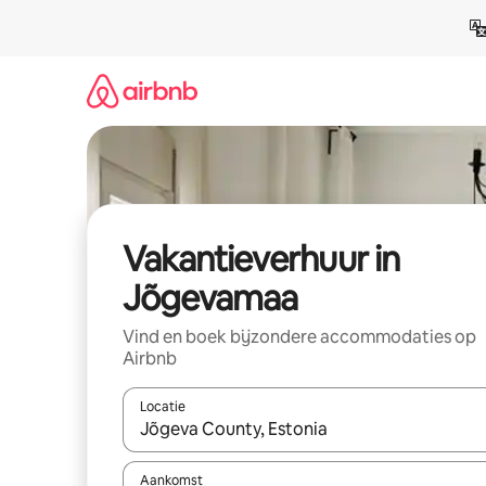
Ga
direct
naar
inhoud
Vakantieverhuur in
Jõgevamaa
Vind en boek bijzondere accommodaties op
Airbnb
Locatie
Wanneer er suggesties beschikbaar zijn, maak je 
Aankomst