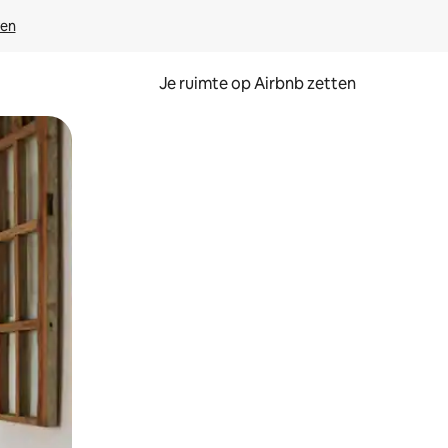
ven
Je ruimte op Airbnb zetten
ken of swipen.