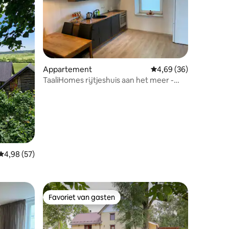
ecensies
Appartement
Gemiddelde beoordelin
4,69 (36)
TaaliHomes rijtjeshuis aan het meer -
sauna incl.
Gemiddelde beoordeling van 4,98 uit 5, 57 recensies
4,98 (57)
Favoriet van gasten
Favoriet van gasten