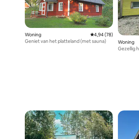
Woning
Gemiddelde beoordeling
4,94 (78)
Geniet van het platteland (met sauna)
Woning
Gezellig 
Peipsi