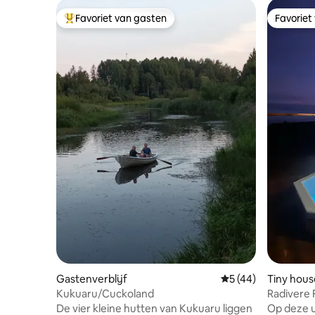
Favoriet van gasten
Favoriet
Topfavoriet van gasten
Favoriet
Gastenverblijf
Gemiddelde beoorde
5 (44)
Tiny hous
Kukuaru/Cuckoland
Radivere F
De vier kleine hutten van Kukuaru liggen
Op deze u