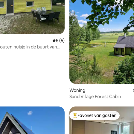
 van 4,94 uit 5, 78 recensies
Gemiddelde beoordeling van 5 uit 5, 5 r
5 (5)
houten huisje in de buurt van
Woning
Sand Village Forest Cabin
Favoriet van gasten
Topfavoriet van gasten