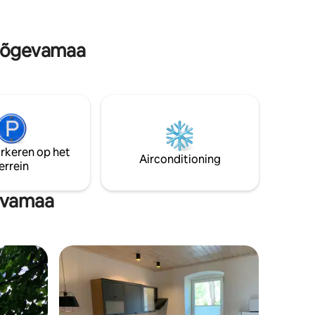
kampvuur, barbecuefaciliteiten en een
schommel onder een grote eik. Daag
jezelf uit met boogschieten of de
 Jõgevamaa
buitensportruimte, of ga op
ontdekkingstocht in het omliggende
Barbecue.
moeras en de wandelpaden.
tis wifi.
arkeren op het
Airconditioning
errein
evamaa