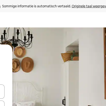
Sommige informatie is automatisch vertaald. 
Originele taal weerge
een keuze met je de pijltjestoetsen omhoog en omlaag, óf door te tik