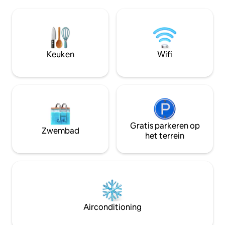
van 80 cm. Keuken met koelkast,
met een tweepersoonsbed en een
vriesvak, oven, m
slaapzolder met twee
Frisse badkamer 
eenpersoonsbedden. Voor je aankomst
wasmachine. Vloe
zijn de bedden opgemaakt naargelang
moderne ventilatie
het aantal gasten. Welkom bij
geen airco. Geweldige locatie. Snel te
Rosenlundsstugan - moderne cottage
Keuken
Wifi
bereiken vanaf E4,
home in een vertrouwde omgeving!
stadscentrum. Gra
straat. Op steenw
buslijn.
Gratis parkeren op
Zwembad
het terrein
Airconditioning