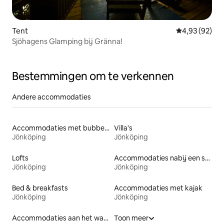
Tent
Gemiddelde be
4,93 (92)
Sjöhagens Glamping bij Gränna!
Bestemmingen om te verkennen
Andere accommodaties
Accommodaties met bubbelbad
Villa's
Jönköping
Jönköping
Lofts
Accommodaties nabij een strand
Jönköping
Jönköping
Bed & breakfasts
Accommodaties met kajak
Jönköping
Jönköping
Accommodaties aan het water
Toon meer