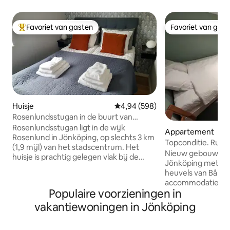
Favoriet van gasten
Favoriet van gas
Topfavoriet van gasten
Favoriet van gas
Huisje
Gemiddelde beoordeling van 4,94
4,94 (598)
Rosenlundsstugan in de buurt van
Vättern, Elmia en het centrum
Rosenlundsstugan ligt in de wijk
Appartement
Rosenlund in Jönköping, op slechts 3 km
Topconditie. Rustig
(1,9 mijl) van het stadscentrum. Het
stad en natuur.
Nieuw gebouwd app
huisje is prachtig gelegen vlak bij de
Jönköping met pra
zuidelijke oever van het Vätternmeer.
heuvels van Bårar
Ook vlakbij Elmia (300 m loopafstand),
accommodatie in 
Rosenlundsbadet en Husqvarna Garden.
Populaire voorzieningen in
ingang en zelf inc
Je huurt een volledig zelfstandig huisje
villa wonen zijn e
vakantiewoningen in Jönköping
met een woonkamer met een
kinderen. Comfortabele bedden, één
keukenbank en een kitchenette, een
tweepersoonsbed 
toilet met een douche, een slaapkamer