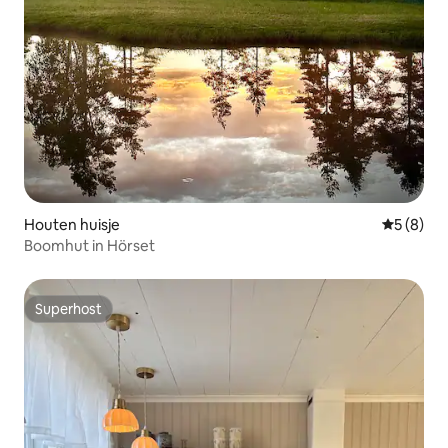
Houten huisje
Gemiddeld
5 (8)
Boomhut in Hörset
Superhost
Superhost