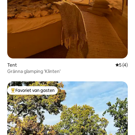
Tent
Gemiddeld
5 (4)
Gränna glamping 'Klinten'
Favoriet van gasten
Topfavoriet van gasten