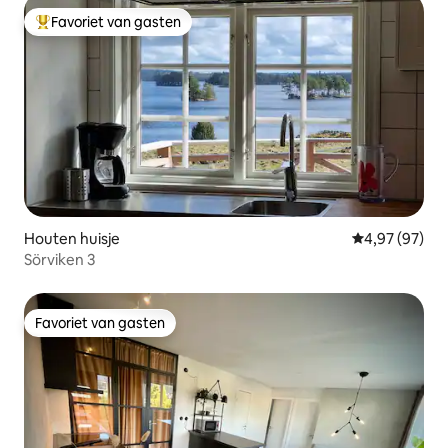
Favoriet van gasten
Topfavoriet van gasten
Houten huisje
Gemiddelde be
4,97 (97)
Sörviken 3
Favoriet van gasten
Favoriet van gasten