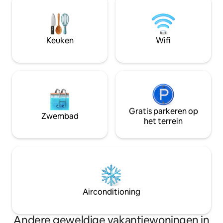
punt, de perfecte
een historische omgeving. We hebben
van maaltijden me
een lijst samengesteld met belangrijke
bergpanorama. De
hoogtepunten en details over de woning
favoriete plek, ee
om transparantie te garanderen en je te
Keuken
Wifi
in de zon of snee
helpen bij je beslissing. We ontvangen je
graag! Hartelijke groet, Nick & Debora
Gratis parkeren op
Zwembad
het terrein
Airconditioning
Andere geweldige vakantiewoningen in