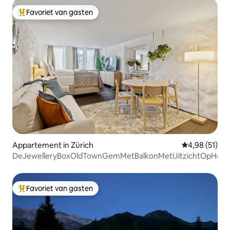
Favoriet van gasten
Topfavoriet van gasten
Appartement in Zürich
Gemiddelde be
4,98 (51)
DeJewelleryBoxOldTownGemMetBalkonMetUitzichtOpHetW
Favoriet van gasten
Topfavoriet van gasten