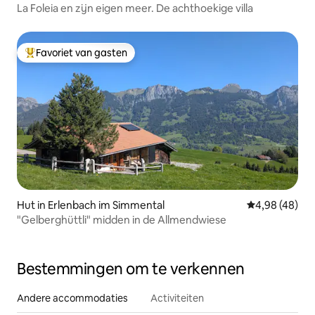
La Foleia en zijn eigen meer. De achthoekige villa
Favoriet van gasten
Topfavoriet van gasten
Hut in Erlenbach im Simmental
Gemiddelde be
4,98 (48)
"Gelberghüttli" midden in de Allmendwiese
Bestemmingen om te verkennen
Andere accommodaties
Activiteiten