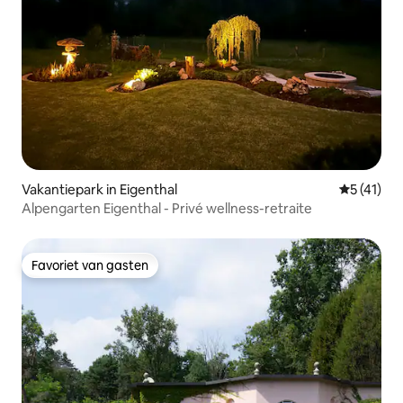
Vakantiepark in Eigenthal
Gemiddelde
5 (41)
Alpengarten Eigenthal - Privé wellness-retraite
Favoriet van gasten
Favoriet van gasten