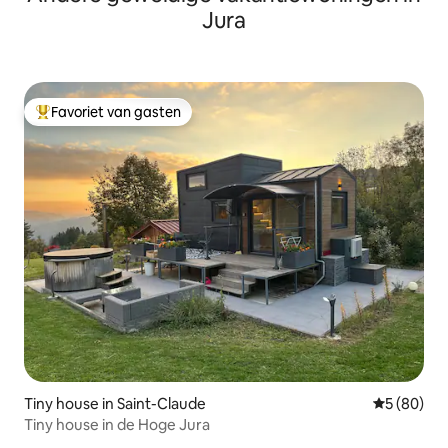
Jura
Favoriet van gasten
Topfavoriet van gasten
Tiny house in Saint-Claude
Gemiddelde
5 (80)
Tiny house in de Hoge Jura