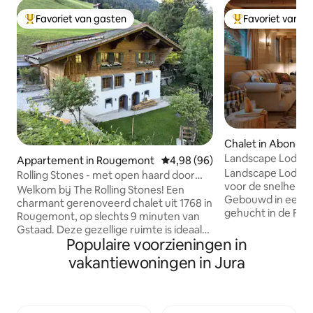
Favoriet van gasten
Favoriet van g
Topfavoriet van gasten
Topfavoriet van 
Chalet in Abonda
Landscape Lodge - 
Appartement in Rougemont
Gemiddelde beoordeling van 4,9
4,98 (96)
een prachtig uitzi
Landscape Lodge i
Rolling Stones - met open haard door
voor de snelheid v
Heiti Gstaad
Welkom bij The Rolling Stones! Een
Gebouwd in een kl
charmant gerenoveerd chalet uit 1768 in
gehucht in de Fra
Rougemont, op slechts 9 minuten van
het buitenactivite
Gstaad. Deze gezellige ruimte is ideaal
retraite. Het inte
Populaire voorzieningen in
voor stellen of kleine groepen en biedt
elegante, modern
gemakkelijke toegang tot
vakantiewoningen in Jura
unieke, tradition
bergactiviteiten, een gedeelde sauna en
zijn luxe comfort
een prachtig uitzicht op de rivier. Geniet
individueel inger
van de natuur, ontspanning en het
tegels. Het grote t
comfort van moderne voorzieningen in