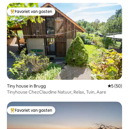
Favoriet van gasten
Topfavoriet van gasten
Tiny house in Brugg
Gemiddelde
5 (50)
Tinyhouse ChezClaudine Natuur, Relax, Tuin, Aare
Favoriet van gasten
Topfavoriet van gasten