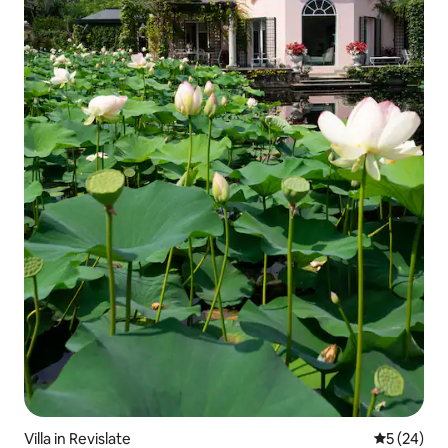
Villa in Revislate
Gemiddelde
5 (24)