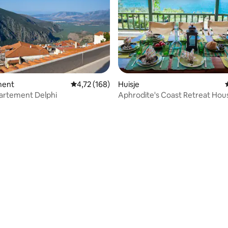
ment
Gemiddelde beoordeling van 4,72 uit 5, 168 r
4,72 (168)
Huisje
artement Delphi
Aphrodite's Coast Retreat Hou
ling van 5 uit 5, 35 recensies