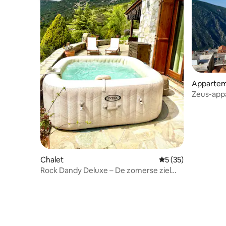
Apparte
Zeus-app
Chalet
Gemiddelde beoorde
5 (35)
Rock Dandy Deluxe – De zomerse ziel
van Arachova