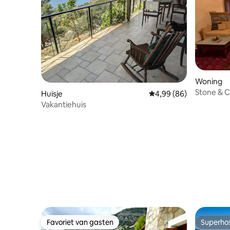
Woning
Stone & C
Huisje
Gemiddelde beoordeling
4,99 (86)
Nafpaktia
Vakantiehuis
Favoriet van gasten
Superho
Favoriet van gasten
Superho