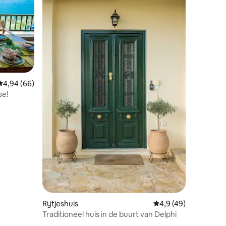
ecensies
Gemiddelde beoordeling van 4,94 uit 5, 66 recensies
4,94 (66)
se!
Rijtjeshuis
Gemiddelde beoordeli
4,9 (49)
Traditioneel huis in de buurt van Delphi