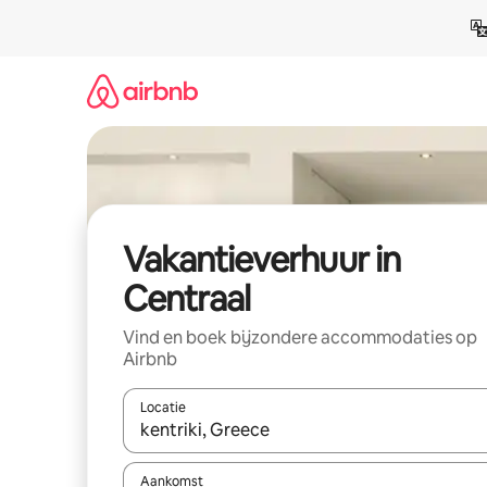
Ga
direct
naar
inhoud
Vakantieverhuur in
Centraal
Vind en boek bijzondere accommodaties op
Airbnb
Locatie
Wanneer er suggesties beschikbaar zijn, maak je 
Aankomst