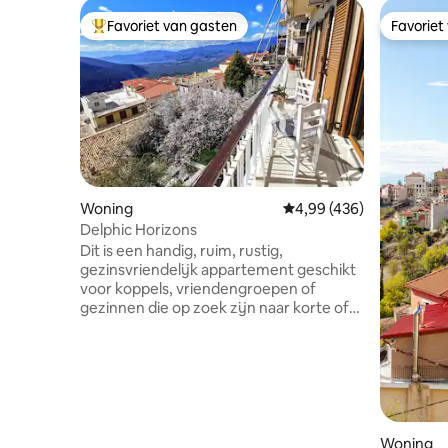
Favoriet van gasten
Favoriet
Topfavoriet van gasten
Favoriet
Woning
Gemiddelde beoordeling 
4,99 (436)
Delphic Horizons
Dit is een handig, ruim, rustig,
gezinsvriendelijk appartement geschikt
voor koppels, vriendengroepen of
gezinnen die op zoek zijn naar korte of
lange termijn accommodatie. Het is
gebouwd op een ideale locatie, dus het
biedt onze gasten ontspannen
momenten staren naar de horizon van
Delphi! Het is gelegen in een rustige
buurt op slechts 200 meter van het
centrum van Delphi. Als familiebedrijf
Woning