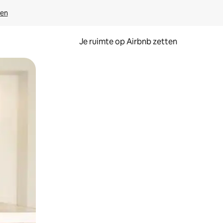
ven
Je ruimte op Airbnb zetten
ken of swipen.