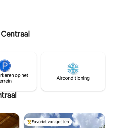
adkamer!
een omheinde buitenruimte. Een rustige
valsbasis
en authentieke bestemming in de
eden
natuur, ideaal voor wandelingen,
kennen!
uitstapjes, traditioneel eten en
bergactiviteiten.
 Centraal
arkeren op het
Airconditioning
errein
traal
Favoriet van gasten
Topfavoriet van gasten