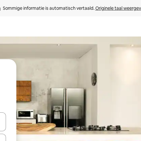
Sommige informatie is automatisch vertaald. 
Originele taal weerge
een keuze met je de pijltjestoetsen omhoog en omlaag, óf door te tik