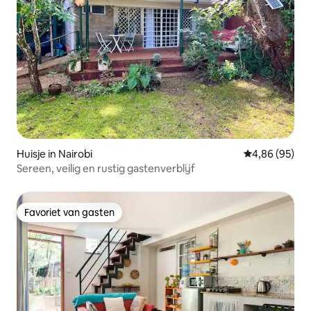
Huisje in Nairobi
Gemiddelde be
4,86 (95)
Sereen, veilig en rustig gastenverblijf
Favoriet van gasten
Favoriet van gasten