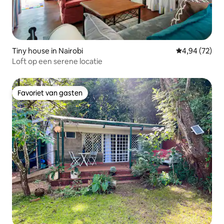
Tiny house in Nairobi
Gemiddelde be
4,94 (72)
Loft op een serene locatie
Favoriet van gasten
Favoriet van gasten