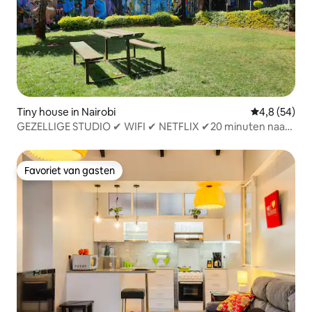
Tiny house in Nairobi
Gemiddelde b
4,8 (54)
GEZELLIGE STUDIO ✔ WIFI ✔ NETFLIX ✔20 minuten naar
Westlands
Favoriet van gasten
Favoriet van gasten