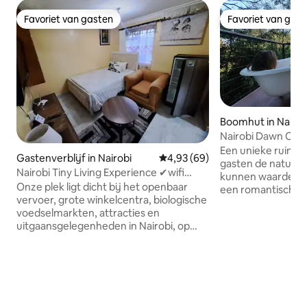
Favoriet van gasten
Favoriet van gas
Favoriet van gasten
Favoriet van gas
Boomhut in Nairob
Nairobi Dawn Cho
Een unieke ruimt
Gastenverblijf in Nairobi
Gemiddelde beoordeling van 4,9
4,93 (69)
gasten de natuur i
Nairobi Tiny Living Experience ✔wifi
kunnen waarderen.
✔Netflix
Onze plek ligt dicht bij het openbaar
een romantisch uit
vervoer, grote winkelcentra, biologische
persoon of een st
voedselmarkten, attracties en
diegenen die op z
uitgaansgelegenheden in Nairobi, op
vakantie. Voor reiz
tien minuten rijden van 'Electric Avenue'
onvergetelijke star
Westlands. Je zult genieten van onze
safari. Gelegen in de bomen en met
plek vanwege de mensen en de buurt.
uitzicht over een ri
Als je een authentieke Keniaanse
genieten van een 
ervaring wilt, zijn wij een perfecte
gewekt te worden
match voor je. Het is ook goed voor
ochtendkoor. Gen