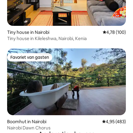
Tiny house in Nairobi
Gemiddelde beo
4,78 (100)
Tiny house in Kileleshwa, Nairobi, Kenia
Favoriet van gasten
Favoriet van gasten
Boomhut in Nairobi
Gemiddelde beo
4,95 (483)
Nairobi Dawn Chorus