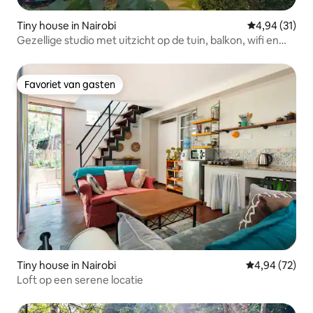
Tiny house in Nairobi
Gemiddelde be
4,94 (31)
Gezellige studio met uitzicht op de tuin, balkon, wifi en
Netflix
Favoriet van gasten
Favoriet van gasten
Tiny house in Nairobi
Gemiddelde be
4,94 (72)
Loft op een serene locatie