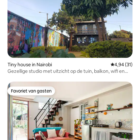
Tiny house in Nairobi
Gemiddelde be
4,94 (31)
Gezellige studio met uitzicht op de tuin, balkon, wifi en
Netflix
Favoriet van gasten
Favoriet van gasten