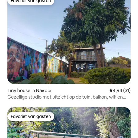
Favoriet van gasten
Favoriet van gasten
Tiny house in Nairobi
Gemiddelde be
4,94 (31)
Gezellige studio met uitzicht op de tuin, balkon, wifi en
Netflix
Favoriet van gasten
Favoriet van gasten