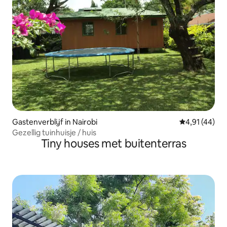
Gastenverblijf in Nairobi
Gemiddelde be
4,91 (44)
Gezellig tuinhuisje / huis
Tiny houses met buitenterras