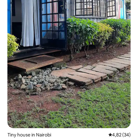
Tiny house in Nairobi
Gemiddelde be
4,82 (34)