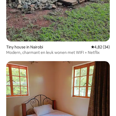
Tiny house in Nairobi
Gemiddelde be
4,82 (34)
Modern, charmant en leuk wonen met WIFI + Netflix