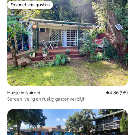
Favoriet van gasten
Favoriet van gasten
Huisje in Nairobi
Gemiddelde be
4,86 (95)
Sereen, veilig en rustig gastenverblijf