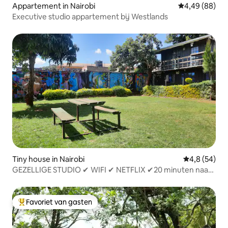
Appartement in Nairobi
Gemiddelde be
4,49 (88)
Executive studio appartement bij Westlands
Tiny house in Nairobi
Gemiddelde b
4,8 (54)
GEZELLIGE STUDIO ✔ WIFI ✔ NETFLIX ✔20 minuten naar
Westlands
Favoriet van gasten
Topfavoriet van gasten