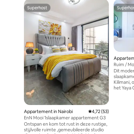
Superhost
Superho
Superhost
Superho
Apparte
Ruim / Mod
Zwembad
Dit mode
slaapkamer
Kilimani,
het Yaya 
heeft het
vullen met
warmgekl
gezellige
Appartement in Nairobi
Gemiddelde beoordelin
4,72 (53)
van toeg
EnN Mooi 1slaapkamer appartement G3
volledig 
Ontspan en kom tot rust in deze rustige,
apparteme
stijlvolle ruimte ,gemeubileerde studio
orthoped