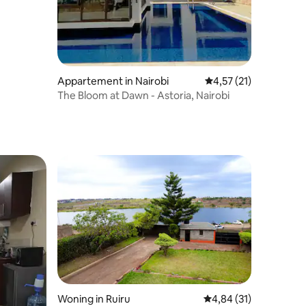
Appartement in Nairobi
Gemiddelde beoordelin
4,57 (21)
The Bloom at Dawn - Astoria, Nairobi
Woning in Ruiru
Gemiddelde beoordelin
4,84 (31)