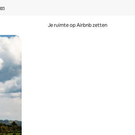
ven
Je ruimte op Airbnb zetten
ken of swipen.