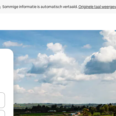
Sommige informatie is automatisch vertaald. 
Originele taal weerge
een keuze met je de pijltjestoetsen omhoog en omlaag, óf door te tik