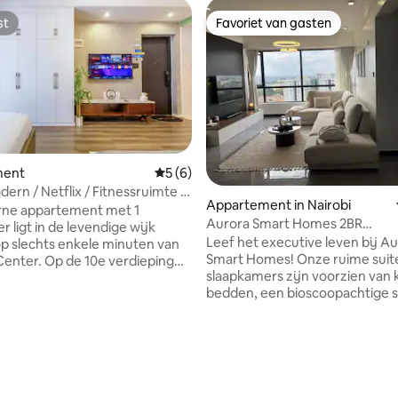
st
Favoriet van gasten
st
Favoriet van gasten
ment
Gemiddelde beoordeling van 5 uit 5, 6 r
5 (6)
ern / Netflix / Fitnessruimte /
Appartement in Nairobi
 / CAFÉ
rne appartement met 1
Aurora Smart Homes 2BR
 ligt in de levendige wijk
zwembad/fitnessruimte, Kilima
Leef het executive leven bij A
 op slechts enkele minuten van
Smart Homes! Onze ruime suit
Center. Op de 10e verdieping
slaapkamers zijn voorzien van 
 grote ramen die de ruimte
bedden, een bioscoopachtige s
 natuurlijk licht en lichte,
verse ochtendkoffie en een
eurde muren voor een
adembenemend uitzicht op de s
 sfeer. Gasten kunnen genieten
g van 4,72 uit 5, 53 recensies
fit in de strakke fitnessruimte o
ang tot een zwembad en een
in het zwembad, allemaal binn
uitgeruste fitnessruimte. Het
residentie. Stap naar buiten en
nt beschikt ook over een
naar de beste restaurants, caf
isch matras voor een goede