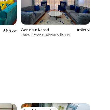
Woning in Kabati
Nieuwe accommoda
Nieuw
Nieuwe accommodatie
Nieuw
Thika Greens Takimu Villa 109