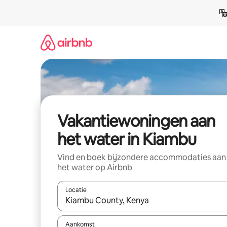
Ga
direct
naar
inhoud
Vakantiewoningen aan
het water in Kiambu
Vind en boek bijzondere accommodaties aan
het water op Airbnb
Locatie
Wanneer er suggesties beschikbaar zijn, maak je 
Aankomst