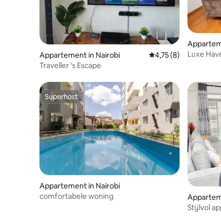
Apparteme
Luxe Have
Appartement in Nairobi
Gemiddelde beoordeli
4,75 (8)
Traveller 's Escape
Superhost
Superhost
Appartement in Nairobi
comfortabele woning
Apparteme
Stijlvol 
en zwemba