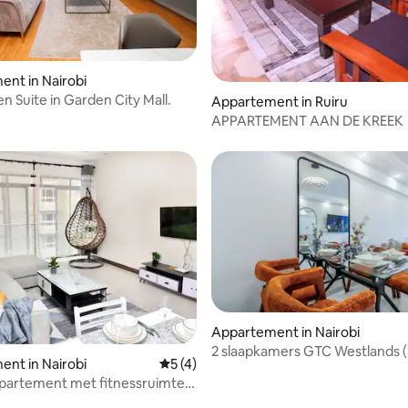
nt in Nairobi
n Suite in Garden City Mall.
ng van 4,75 uit 5, 8 recensies
Appartement in Ruiru
APPARTEMENT AAN DE KREEK
Appartement in Nairobi
2 slaapkamers GTC Westlands (
nt in Nairobi
Gemiddelde beoordeling van 5 uit 5, 4 
5 (4)
residentie)
appartement met fitnessruimte
d – Hart van Kilimani