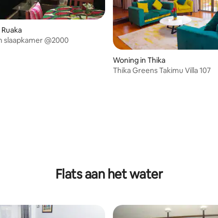
 Ruaka
n slaapkamer @2000
Woning in Thika
Thika Greens Takimu Villa 107
tie
Flats aan het water