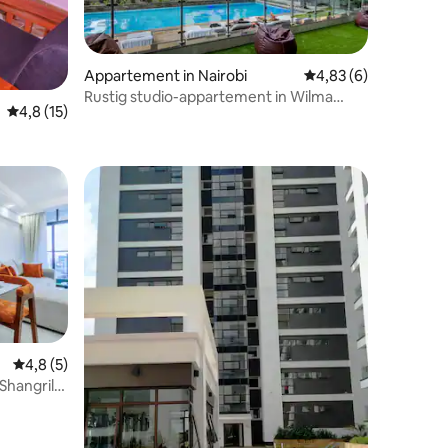
Appartement in Nairobi
Gemiddelde beoordeli
4,83 (6)
Rustig studio-appartement in Wilma
Gemiddelde beoordeling van 4,8 uit 5, 15 recensies
4,8 (15)
Towers, Kilimani
Gemiddelde beoordeling van 4,8 uit 5, 5 recensies
4,8 (5)
Shangrila
recensies