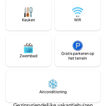
is centraal gelegen in de buurt van
wifi en zakelijke f
winkelcentra zoals Yaya Centre, Prestige
een rustige lomme
Mall, Adlife Mall en Valley Arcade, en
maar ook gunstig 
populaire restaurants zoals Mama Oliech
Sarit en winkelcen
Keuken
Wifi
Fish, Black Samurai, Tamasha, Blacky'z en
zakelijke centra
Ashaki.
Gratis parkeren op
Zwembad
het terrein
Airconditioning
Gezinsvriendelijke vakantiehuizen