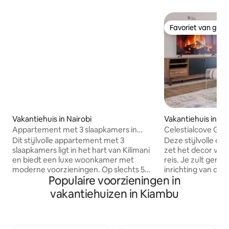
Favoriet van gas
Favoriet van gas
Vakantiehuis in Nairobi
Vakantiehuis in Na
Appartement met 3 slaapkamers in
Celestialcove Ge
Nairobi - Kilimani/Hurligham/Yaya
Nairobi + zwemba
Dit stijlvolle appartement met 3
Deze stijlvolle e
slaapkamers ligt in het hart van Kilimani
zet het decor voo
en biedt een luxe woonkamer met
reis. Je zult geniet
moderne voorzieningen. Op slechts 5
inrichting van de
Populaire voorzieningen in
minuten lopen van Yaya Center en
accommodatie. Ge
tegenover Four Point Sheraton is het
modern met eigen
vakantiehuizen in Kiambu
ook slechts 10 minuten rijden naar CBD.
bed, stijlvolle w
Geniet van 24/7 beveiliging, toegang tot
en Netflix-TV, bal
de lift, een fitnessruimte en beveiligde
wasmachine/droger
parkeergelegenheid. Het appartement
aanwezig, waaron