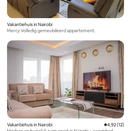
Vakantiehuis in Nairobi
Mercy Volledig gemeubileerd appartement.
Vakantiehuis in Nairobi
Gemiddelde be
4,92 (12)
Modern en huiselijk ruim apart in Nairobi + zwembad