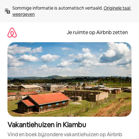
Ga
Sommige informatie is automatisch vertaald. 
Originele taal 
direct
weergeven
naar
inhoud
Je ruimte op Airbnb zetten
Vakantiehuizen in Kiambu
Vind en boek bijzondere vakantiehuizen op Airbnb