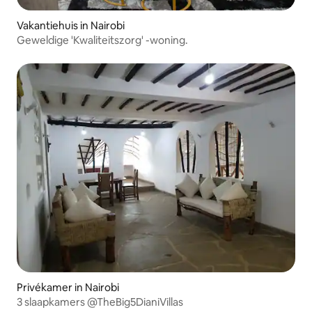
Vakantiehuis in Nairobi
Geweldige 'Kwaliteitszorg' -woning.
Privékamer in Nairobi
3 slaapkamers @TheBig5DianiVillas