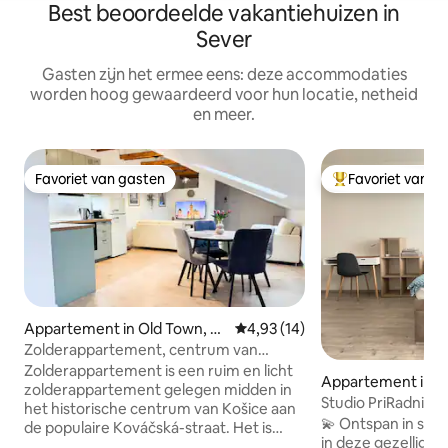
Best beoordeelde vakantiehuizen in
Sever
Gasten zijn het ermee eens: deze accommodaties
worden hoog gewaardeerd voor hun locatie, netheid
en meer.
Favoriet van gasten
Favoriet van g
Favoriet van gasten
Topfavoriet van 
Appartement in Old Town, K
Gemiddelde beoordeling van 4,9
4,93 (14)
ošice
Zolderappartement, centrum van
Košice met parkeergelegenheid
Zolderappartement is een ruim en licht
Appartement in S
zolderappartement gelegen midden in
o
Studio PriRadnici, 
het historische centrum van Košice aan
airconditioning en
💫 Ontspan in stijl en 
de populaire Kováčská-straat. Het is
in deze gezellige
gelegen op de tweede verdieping van