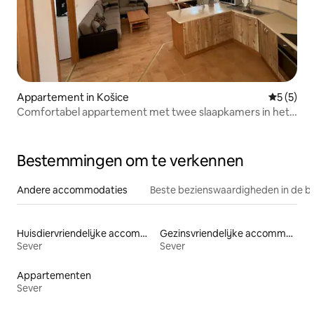
Appartement in Košice
Gemiddeld
5 (5)
Comfortabel appartement met twee slaapkamers in het
centrum van de stad
Bestemmingen om te verkennen
Andere accommodaties
Beste bezienswaardigheden in de b
Huisdiervriendelijke accommodaties
Gezinsvriendelijke accommodaties
Sever
Sever
Appartementen
Sever