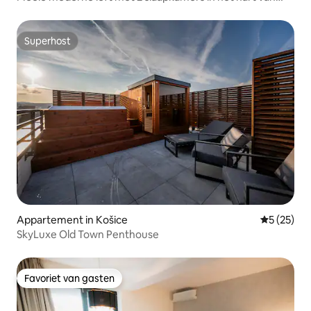
Kosice
Superhost
Superhost
Appartement in Košice
Gemiddelde
5 (25)
SkyLuxe Old Town Penthouse
Favoriet van gasten
Favoriet van gasten