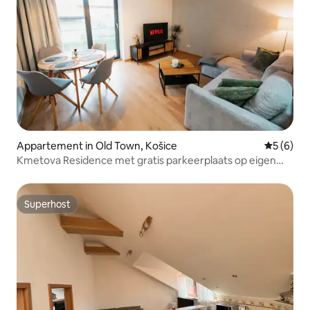
Appartement in Old Town, Košice
Gemiddeld
5 (6)
Kmetova Residence met gratis parkeerplaats op eigen
terrein
Superhost
Superhost