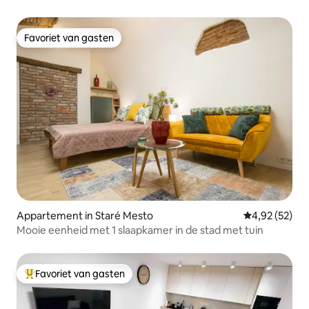
Favoriet van gasten
Favoriet van gasten
Appartement in Staré Mesto
Gemiddelde be
4,92 (52)
Mooie eenheid met 1 slaapkamer in de stad met tuin
Favoriet van gasten
Topfavoriet van gasten