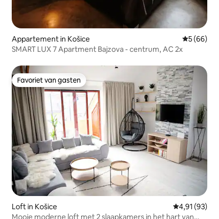
Appartement in Košice
Gemiddelde
5 (66)
SMART LUX 7 Apartment Bajzova - centrum, AC 2x
Favoriet van gasten
Favoriet van gasten
Loft in Košice
Gemiddelde be
4,91 (93)
Mooie moderne loft met 2 slaapkamers in het hart van