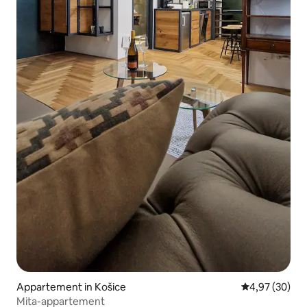
Appartement in Košice
Gemiddelde be
4,97 (30)
Mita-appartement