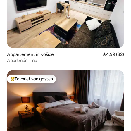
Appartement in Košice
Gemiddelde be
4,99 (82)
Apartmán Tina
Favoriet van gasten
Topfavoriet van gasten