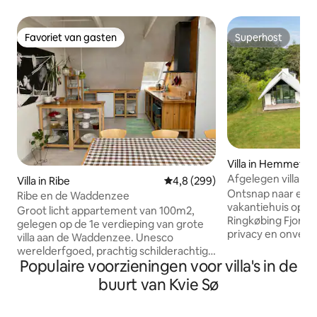
Favoriet van gasten
Superhost
Favoriet van gasten
Superhost
Villa in Hemmet
Afgelegen villa • B
Villa in Ribe
Gemiddelde beoordeling van 4,8
4,8 (299)
Aan de fjord
Ontsnap naar een
Ribe en de Waddenzee
vakantiehuis op s
Groot licht appartement van 100m2,
Ringkøbing Fjord -
gelegen op de 1e verdieping van grote
privacy en onverg
villa aan de Waddenzee. Unesco
West-Jutland. ✓ Twee charmante
werelderfgoed, prachtig schilderachtig
langhuizen voor m
Populaire voorzieningen voor villa's in de
gebied. Het huis heeft een grote
12.000 m² privé-
gemeenschappelijke tuin; kinderen en
buurt van Kvie Sø
door natuur ✓ Ho
volwassenen kunnen genieten van
met uitzicht op d
spelletjes en kampvuuractiviteiten. Op
terrassen en ser