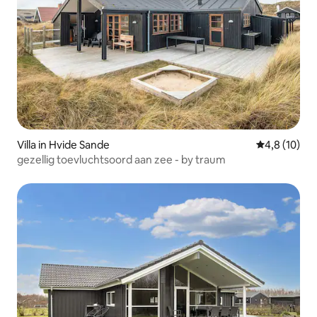
Villa in Hvide Sande
Gemiddelde b
4,8 (10)
gezellig toevluchtsoord aan zee - by traum