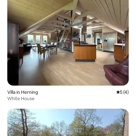
Villa in Herning
Gemiddeld
5 (4)
White House