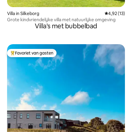
Villa in Silkeborg
Gemiddelde be
4,92 (13)
Grote kindvriendelijke villa met natuurlijke omgeving
Villa's met bubbelbad
Favoriet van gasten
Topfavoriet van gasten