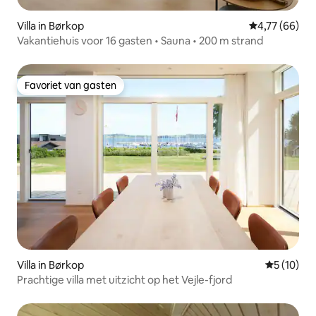
Villa in Børkop
Gemiddelde be
4,77 (66)
Vakantiehuis voor 16 gasten • Sauna • 200 m strand
Favoriet van gasten
Favoriet van gasten
Villa in Børkop
Gemiddelde
5 (10)
Prachtige villa met uitzicht op het Vejle-fjord