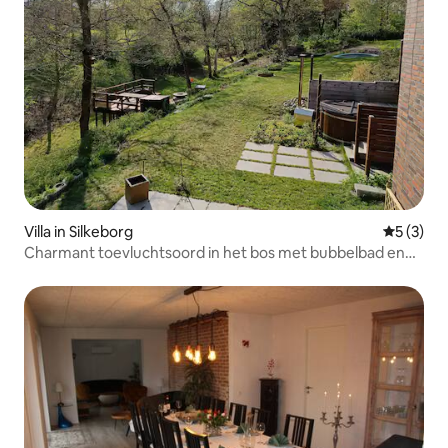
Villa in Silkeborg
Gemiddeld
5 (3)
Charmant toevluchtsoord in het bos met bubbelbad en
sauna