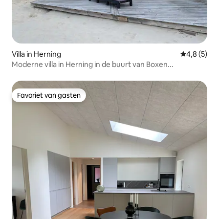
Villa in Herning
Gemiddelde 
4,8 (5)
Moderne villa in Herning in de buurt van Boxen...
Favoriet van gasten
Favoriet van gasten