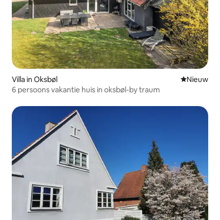
Villa in Oksbøl
Nieuwe ac
Nieuw
6 persoons vakantie huis in oksbøl-by traum