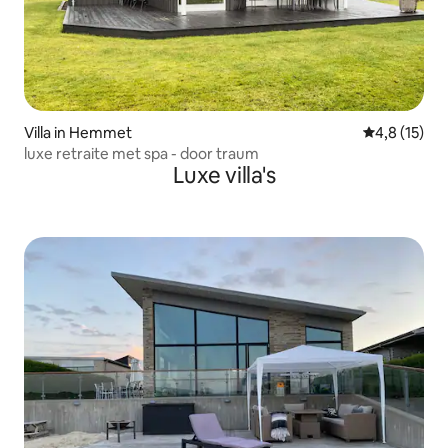
Villa in Hemmet
Gemiddelde b
4,8 (15)
luxe retraite met spa - door traum
Luxe villa's