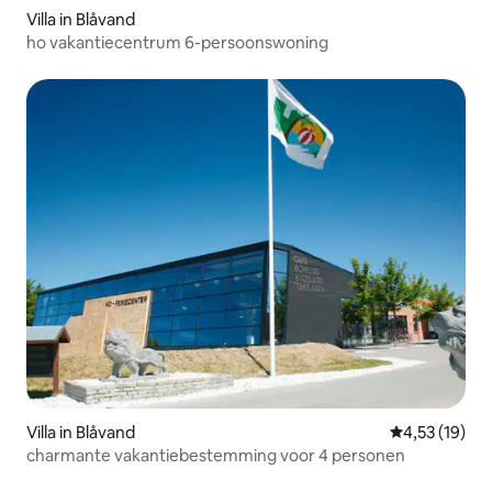
Villa in Blåvand
ho vakantiecentrum 6-persoonswoning
Villa in Blåvand
Gemiddelde be
4,53 (19)
charmante vakantiebestemming voor 4 personen