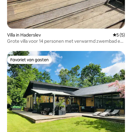
Villa in Haderslev
Gemiddeld
5 (5)
Grote villa voor 14 personen met verwarmd zwembad en
tuin
Favoriet van gasten
Favoriet van gasten