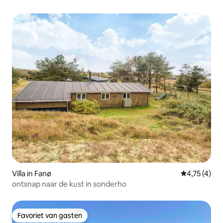
Villa in Fanø
Gemiddelde b
4,75 (4)
ontsnap naar de kust in sonderho
Favoriet van gasten
Favoriet van gasten