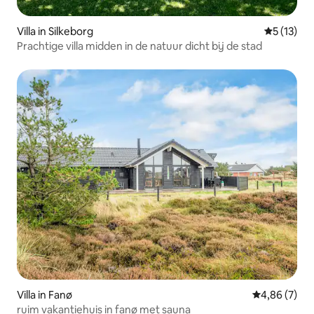
Villa in Silkeborg
Gemiddelde
5 (13)
Prachtige villa midden in de natuur dicht bij de stad
Villa in Fanø
Gemiddelde b
4,86 (7)
ruim vakantiehuis in fanø met sauna