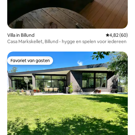
Villa in Billund
Gemiddelde be
4,82 (60)
Casa Markskellet, Billund - hygge en spelen voor iedereen
Favoriet van gasten
Favoriet van gasten