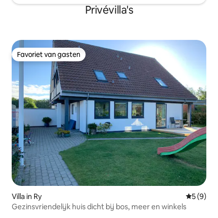
Privévilla's
Favoriet van gasten
Favoriet van gasten
Villa in Ry
Gemiddeld
5 (9)
Gezinsvriendelijk huis dicht bij bos, meer en winkels