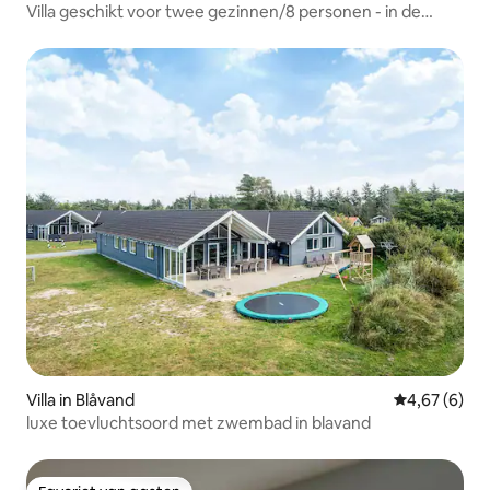
Villa geschikt voor twee gezinnen/8 personen - in de
buurt van Boxen
Villa in Blåvand
Gemiddelde b
4,67 (6)
luxe toevluchtsoord met zwembad in blavand