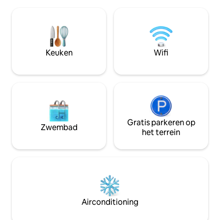
tien minuten lopen van Skov en
Gratis wifi, nutsv
Waddenzee. Op 6 km van Ribe-stad.
beddengoed en h
Toeristische attracties zijn onder
inbegrepen Ideaal voor gezinsvakanties,
andere: Bezoek; het lokale wijncafé,
groepsuitjes of ro
Wadden Sea Center met oostelijke tour
Creëer onvergetel
door de Waddenzee, Viking Center, het
Keuken
Wifi
volledige privacy 
kleine eiland Mandø, (15 min) Eiland
Rømø. (20 min) Ook het bezoeken van
lokale kunstenaars is een aanrader.
Gratis parkeren op
Zwembad
het terrein
Airconditioning