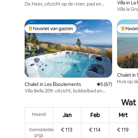
Villa in La
De Heer, uitzicht op de rivier, pad en
Villa la G
sneeuwscooter
Favoriet van gasten
Favor
Topfavoriet van gasten
Topfavor
Chalet in
outeilleri
Huis op de
Chalet in Les Éboulements
Gemiddelde beoordel
5 (67)
360° uitzi
Villa Bella 209: uitzicht, bubbelbad en
eigen lift
Wat 
Maand
Jan
Feb
Mrt
€ 113
€ 114
€ 119
Gemiddelde
prijs