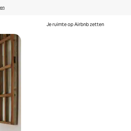
ven
Je ruimte op Airbnb zetten
ken of swipen.