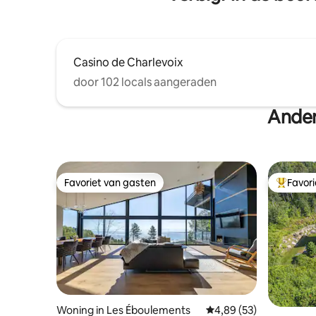
Casino de Charlevoix
door 102 locals aangeraden
Ander
Favoriet van gasten
Favor
Favoriet van gasten
Topfavor
Woning in Les Éboulements
Gemiddelde beoordeling
4,89 (53)