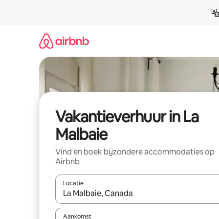
Ga
direct
naar
inhoud
Vakantieverhuur in La
Malbaie
Vind en boek bijzondere accommodaties op
Airbnb
Locatie
Wanneer er suggesties beschikbaar zijn, maak je 
Aankomst