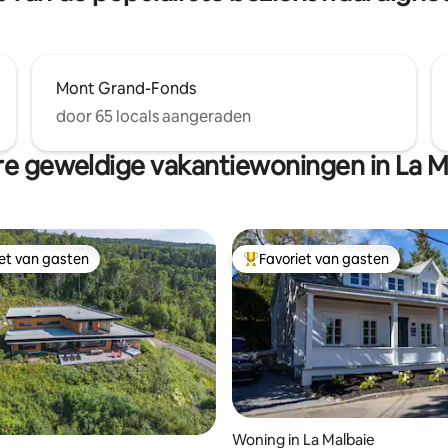
Mont Grand-Fonds
door 65 locals aangeraden
e geweldige vakantiewoningen in La M
iet van gasten
Favoriet van gasten
iet van gasten
Topfavoriet van gasten
 van 4,89 uit 5, 53 recensies
Woning in La Malbaie