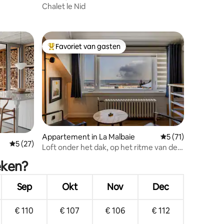
recensies
Chalet le Nid
Favoriet van gasten
Topfavoriet van gasten
ecensies
Appartement in La Malbaie
Gemiddelde beoorde
5 (71)
Gemiddelde beoordeling van 5 uit 5, 27 recensies
5 (27)
Loft onder het dak, op het ritme van de
getijden
eken?
Sep
Okt
Nov
Dec
€ 110
€ 107
€ 106
€ 112