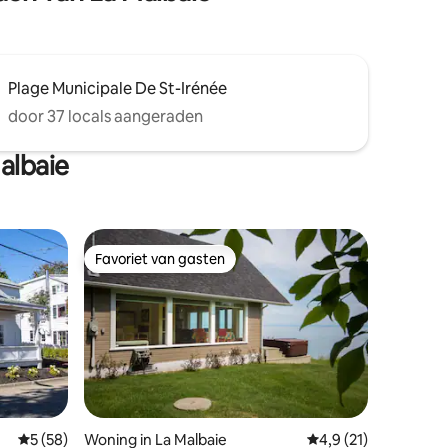
Plage Municipale De St-Irénée
door 37 locals aangeraden
albaie
Favoriet van gasten
Favoriet van gasten
Gemiddelde beoordeling van 5 uit 5, 58 recensies
5 (58)
Woning in La Malbaie
Gemiddelde beoordeli
4,9 (21)