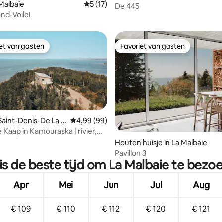
 Malbaie
Gemiddelde beoordeling van 5 uit 5, 17 
5 (17)
De 445
rand-Voile!
iet van gasten
Favoriet van gasten
iet van gasten
Favoriet van gasten
 Saint-Denis-De La B
Gemiddelde beoordeling van 4,99 uit 5, 99 r
4,99 (99)
e
 Kaap in Kamouraska | rivier,
ing van 5 uit 5, 67 recensies
cht
Houten huisje in La Malbaie
Pavillon 3
is de beste tijd om La Malbaie te bezo
Apr
Mei
Jun
Jul
Aug
€ 109
€ 110
€ 112
€ 120
€ 121