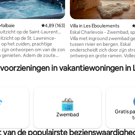
 Malbaie
Gemiddelde beoordeling van 4,89 uit 5, 163 r
4,89 (163)
Villa in Les Éboulements
G
 van 4,99 uit 5, 211 recensies
uitzicht op de Saint-Laurent
Eskal Charlevoix - Zwembad, spa
op de rivier
uitzicht op de St. Lawrence-
Villa met inground zwembad g
is op het zuiden, prachtige
tussen rivier en bergen. Eskal
 zijn ontworpen om van de zon
onderscheidt zich door zijn st
n genieten. Adem de zoute
ontwerp en grote ramen. Volle
op een enorm terras met uitzicht
uitgerust, de residentie heeft 1 
 voorzieningen in vakantiewoningen in 
ning in
open haarden, 3 ruime slaapk
ijdse stijl, die moderniteit en
eigen badkamer, 1 speelkamer e
eid combineert. Warme sfeer
vergeten 1 verwarmd binnen
 ontwerp. Wakker worden
met uitzicht op de St. Lawrence
rachtige zonsopgang terwijl je
zult ongetwijfeld gecharmeerd
fie geniet en van het uitzicht
de spectaculaire zonsopgange
uit je dagen af bij de open
zachte geluid van de rivier en
rconditioning voor de zomer.
watervallen in de buurt. Maxim
Gratis p
186
capaciteit 6 volwassenen en 4 
Zwembad
t
urt van de populairste bezienswaardighe