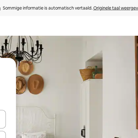
Sommige informatie is automatisch vertaald. 
Originele taal weerge
een keuze met je de pijltjestoetsen omhoog en omlaag, óf door te tik