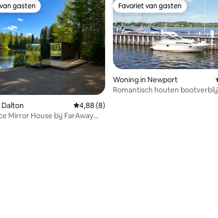
 van gasten
Favoriet van gasten
 van gasten
Favoriet van gasten
Woning in Newport
Romantisch houten bootverblij
twee met kajaks
 van 4,95 uit 5, 57 recensies
 Dalton
Gemiddelde beoordeling van 4,88 uit 5, 8 r
4,88 (8)
ce Mirror House bij FarAway