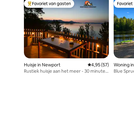
Favoriet van gasten
Favoriet
Topfavoriet van gasten
Favoriet
Huisje in Newport
Gemiddelde beoordeling
4,95 (57)
Woning in
Rustiek huisje aan het meer - 30 minuten
Blue Spru
naar Jay Peak Ski
Pond