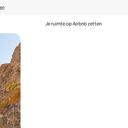
ven
Je ruimte op Airbnb zetten
ken of swipen.