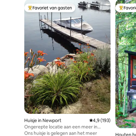
Favoriet van gasten
Favor
Topfavoriet van gasten
Topfavor
Huisje in Newport
Gemiddelde beoordelin
4,9 (193)
Ongerepte locatie aan een meer in
Vermont
Ons huisje is gelegen aan het meer
Houten hu