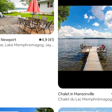
n Newport
Gemiddelde beoordeling van 4,9 uit 5, 41 
4,9 (41)
se, Lake Memphremagog, Jay
vé
 van 4,96 uit 5, 55 recensies
Chalet in Mansonville
Chalet du Lac Memphrémagog 
CITQ #305909