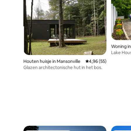
Woning i
Lake Hou
Peak, pri
Houten huisje in Mansonville
Gemiddelde beoordeling
4,96 (55)
Glazen architectonische hut in het bos.