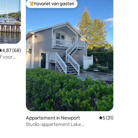
Favoriet van gasten
Topfavoriet van gasten
Gemiddelde beoordeling van 4,87 uit 5, 68 recensies
4,87 (68)
f voor
ecensies
Appartement in Newport
Gemiddelde beoorde
5 (31)
Studio-appartement Lake
Memphremagog Eagle Point WMA