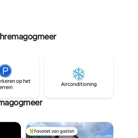
ts en op
rijden) in de winter. Je wordt
 Owl 's
verwelkomd met luxe wit beddengoed,
fen, skiën
een volledig uitgeruste keuken, een
en van
prachtig privédok aan het meer en alle
Boston!
gemakken van thuis :-)
emphremagogmeer
arkeren op het
Airconditioning
errein
remagogmeer
Favoriet van gasten
Topfavoriet van gasten