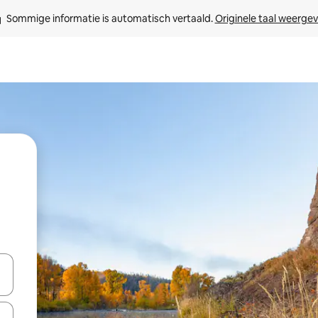
Sommige informatie is automatisch vertaald. 
Originele taal weerge
een keuze met je de pijltjestoetsen omhoog en omlaag, óf door te tik