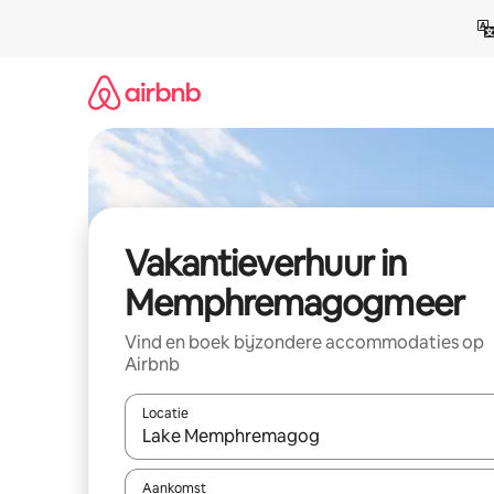
Ga
direct
naar
inhoud
Vakantieverhuur in
Memphremagogmeer
Vind en boek bijzondere accommodaties op
Airbnb
Locatie
Wanneer er suggesties beschikbaar zijn, maak je 
Aankomst