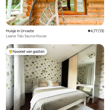
Huisje in Urvaste
Gemiddelde be
4,77 (13)
Laane Talu Sauna House
Favoriet van gasten
Topfavoriet van gasten