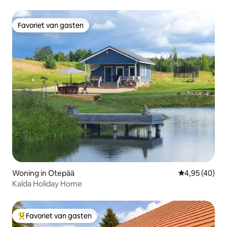
vijver!
Favoriet van gasten
Favoriet van gasten
Woning in Otepää
Gemiddelde be
4,95 (40)
Kalda Holiday Home
Favoriet van gasten
Topfavoriet van gasten