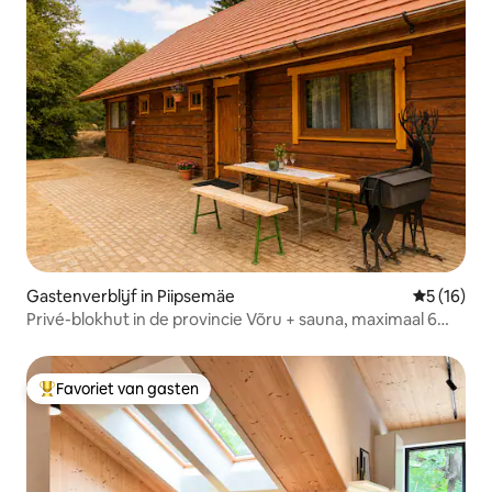
Gastenverblijf in Piipsemäe
Gemiddelde
5 (16)
Privé-blokhut in de provincie Võru + sauna, maximaal 6
personen
Favoriet van gasten
Topfavoriet van gasten