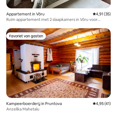
Appartement in Võru
Gemiddelde be
4,91 (35)
Ruim appartement met 2 slaapkamers in Võru voor
maximaal 5 personen
Favoriet van gasten
Favoriet van gasten
Kampeerboerderij in Pruntova
Gemiddelde be
4,95 (41)
Anzelika Mahetalu