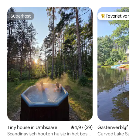
Superhost
Favoriet van g
Superhost
Topfavoriet van 
Tiny house in Umbsaare
Gemiddelde beoordeling van 4,9
4,97 (29)
Gastenverblijf in 
Scandinavisch houten huisje in het bos
Curved Lake Saun