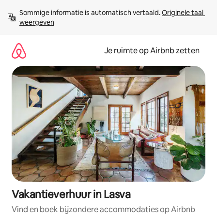
Ga
Sommige informatie is automatisch vertaald. 
Originele taal 
direct
weergeven
naar
inhoud
Je ruimte op Airbnb zetten
Vakantieverhuur in Lasva
Vind en boek bijzondere accommodaties op Airbnb