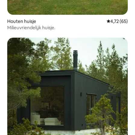
Houten huisje
Gemiddelde be
4,72 (65)
Milieuvriendelijk huisje.