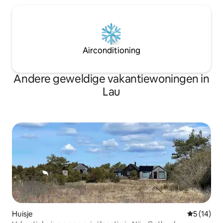
Airconditioning
Andere geweldige vakantiewoningen in
Lau
Huisje
Gemiddelde
5 (14)