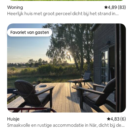
Woning
Gemiddelde be
4,89 (83)
Heerlijk huis met groot perceel dicht bij het strand in
Ljugarn
Favoriet van gasten
Favoriet van gasten
Huisje
Gemiddelde b
4,83 (6)
Smaakvolle en rustige accommodatie in När, dicht bij de
zee.