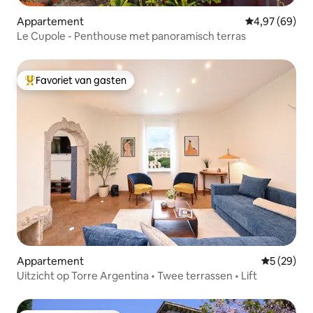
Appartement
Gemiddelde be
4,97 (69)
Le Cupole - Penthouse met panoramisch terras
Favoriet van gasten
Topfavoriet van gasten
Appartement
Gemiddelde
5 (29)
Uitzicht op Torre Argentina • Twee terrassen • Lift