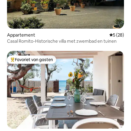
Appartement
Gemiddelde
5 (28)
Casal Romito-Historische villa met zwembad en tuinen
Favoriet van gasten
Topfavoriet van gasten