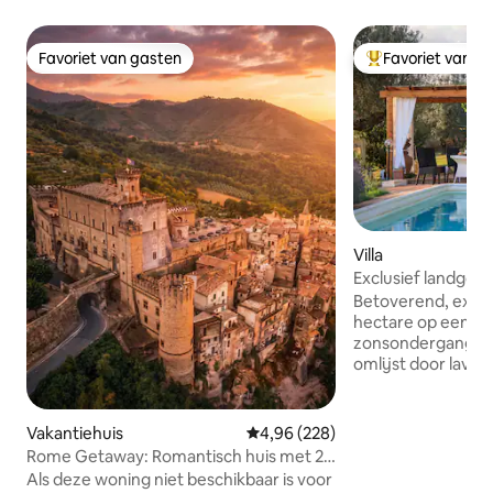
Favoriet van gasten
Favoriet van g
Favoriet van gasten
Topfavoriet van 
Villa
Exclusief landgoe
zwembad en olijfg
Betoverend, exclu
hectare op een h
zonsondergangen
omlijst door laven
hele jaar door ge
Starlink internet. Zeer privé&peaceful 2
verdiepingen, 4sl
Vakantiehuis
Gemiddelde beoordeling van 4,96
4,96 (228)
jacuzzi, 55 inch s
Rome Getaway: Romantisch huis met 2
uitgeruste keuken, veranda & pergola
slaapkamers in kasteelmuren
Als deze woning niet beschikbaar is voor
om buiten te dine