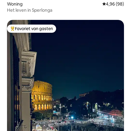
Woning
Gemiddelde be
4,96 (98)
Het leven in Sperlonga
Favoriet van gasten
Topfavoriet van gasten