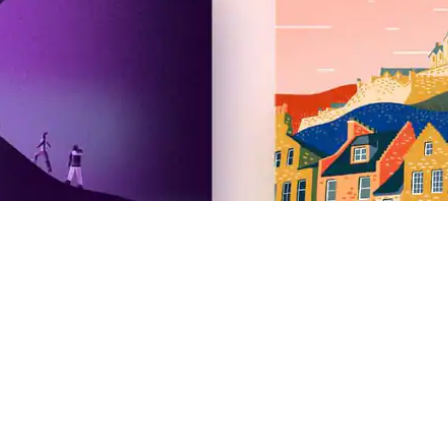
Airbnb
2026: nieuw deze zomer
Redactie
Vacatures
Investeerders
Noodonderdak via Airbnb.org