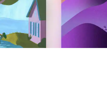
Hosten
Je woning op Airbnb zetten
Jouw activiteit op Airbnb
Jouw service op Airbnb
AirCover voor hosts
Informatie voor hosts