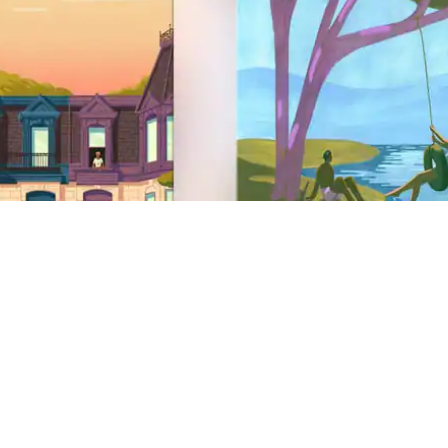
Voettekst van de website
Support
Helpcentrum
Hulp bij een veiligheidsprobleem
AirCover
Antidiscriminatie
Hulp voor mensen met beperking