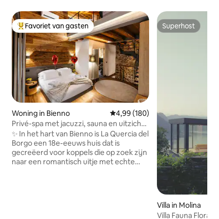
Favoriet van gasten
Superhost
Topfavoriet van gasten
Superhost
Woning in Bienno
Gemiddelde beoordeling van 4,99
4,99 (180)
Privé-spa met jacuzzi, sauna en uitzicht
op de Alpen Luxury Home
✨ In het hart van Bienno is La Quercia del
Borgo een 18e-eeuws huis dat is
gecreëerd voor koppels die op zoek zijn
naar een romantisch uitje met echte
privacy. Steen, hout en design gaan
hand in hand met een 24-uurs privéspa
met jacuzzi, Finse sauna en uitzicht op
de Alpen. 🛏️ Suite met kingsize bed en
Villa in Molina
eigen badkamer 75 inch📺Smart-tv
Villa Fauna Flora 
Memory-bed 🛋️ slaapbank