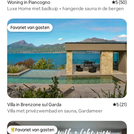
Woning in Piancogno
Gemiddelde
5 (50)
Luxe Home met badkuip + hangende sauna in de bergen
Favoriet van gasten
Favoriet van gasten
Villa in Brenzone sul Garda
Gemiddelde
5 (21)
Villa met privézwembad en sauna, Gardameer
Favoriet van gasten
Topfavoriet van gasten