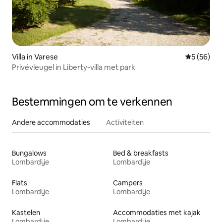
Villa in Varese
Gemiddelde
5 (56)
Privévleugel in Liberty-villa met park
Bestemmingen om te verkennen
Andere accommodaties
Activiteiten
Bungalows
Bed & breakfasts
Lombardije
Lombardije
Flats
Campers
Lombardije
Lombardije
Kastelen
Accommodaties met kajak
Lombardije
Lombardije