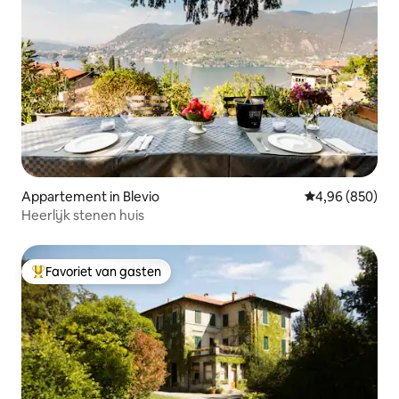
Appartement in Blevio
Gemiddelde beo
4,96 (850)
Heerlijk stenen huis
Favoriet van gasten
Topfavoriet van gasten