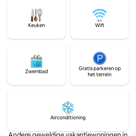
ontspannen met je hele gezin of een
van de oceaan voo
vriendengroep. 🏕️Perfect voor wie op
dagen door met 
zoek is naar rust, natuur en een
oceaan of probee
authentieke ervaring op slechts enkele
activiteiten, zoals
stappen van de oceaan🌊. Boek nu, we
Keuken
Wifi
wandelen, yoga, s
kijken ernaar uit om je te zien
snorkelen.
Gratis parkeren op
Zwembad
het terrein
Airconditioning
Andere geweldige vakantiewoningen in