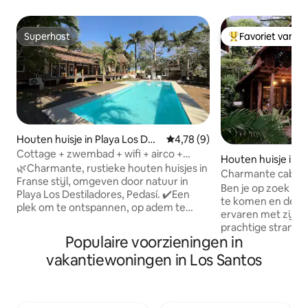
Superhost
Favoriet van g
Superhost
Topfavoriet van 
Houten huisje in Playa Los Des
Gemiddelde beoordeling van 4,
4,78 (9)
tiladeros
Cottage + zwembad + wifi + airco +
Houten huisje in 
strand @Playalosdestiladeros
🌿Charmante, rustieke houten huisjes in
Charmante cabaña
Franse stijl, omgeven door natuur in
Ben je op zoek naa
Playa Los Destiladores, Pedasí. ✔️Een
te komen en de m
plek om te ontspannen, op adem te
ervaren met zijn 
komen en te genieten van de
prachtige stranden
natuurlijke omgeving, op slechts een
Populaire voorzieningen in
te zoeken. Genesteld tussen de bomen
steenworp afstand van het strand. Het is
en met uitzicht o
vakantiewoningen in Los Santos
geen luxe; het is gemoedsrust en een
zwembaaien in de 
band met de essentiële dingen. Het
rustieke houten ca
complex beschikt over een zwembad en
nodig hebt om je v
open ruimtes die ideaal zijn om te
te maken. Word w