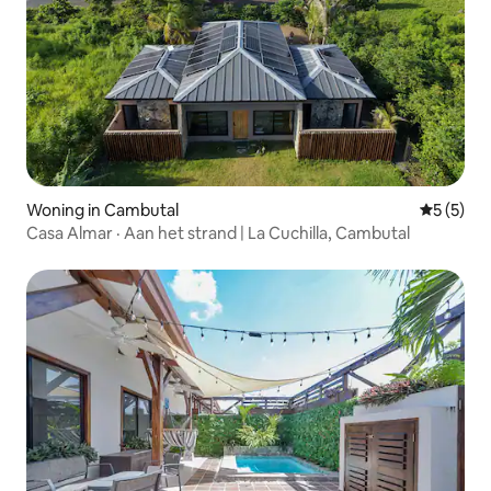
Woning in Cambutal
Gemiddeld
5 (5)
Casa Almar · Aan het strand | La Cuchilla, Cambutal