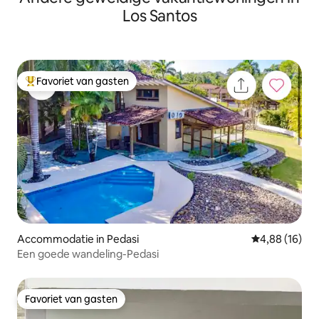
Los Santos
Favoriet van gasten
Topfavoriet van gasten
Accommodatie in Pedasi
Gemiddelde be
4,88 (16)
Een goede wandeling-Pedasi
Favoriet van gasten
Favoriet van gasten