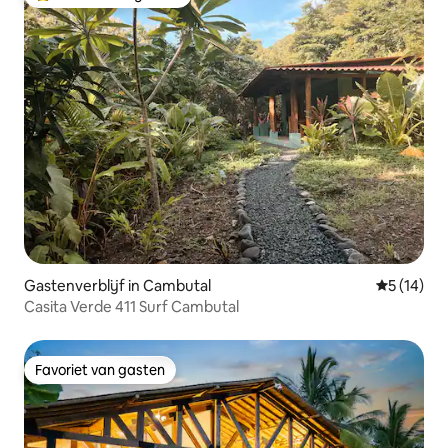
Topfavoriet van gasten
Gastenverblijf in Cambutal
Gemiddelde
5 (14)
Casita Verde 411 Surf Cambutal
Favoriet van gasten
Favoriet van gasten