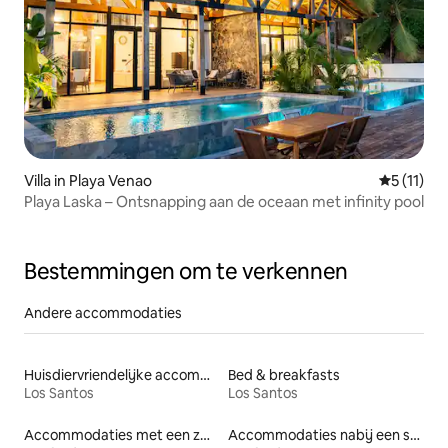
Villa in Playa Venao
Gemiddeld
5 (11)
Playa Laska – Ontsnapping aan de oceaan met infinity pool
Bestemmingen om te verkennen
Andere accommodaties
Huisdiervriendelijke accommodaties
Bed & breakfasts
Los Santos
Los Santos
Accommodaties met een zwembad
Accommodaties nabij een strand