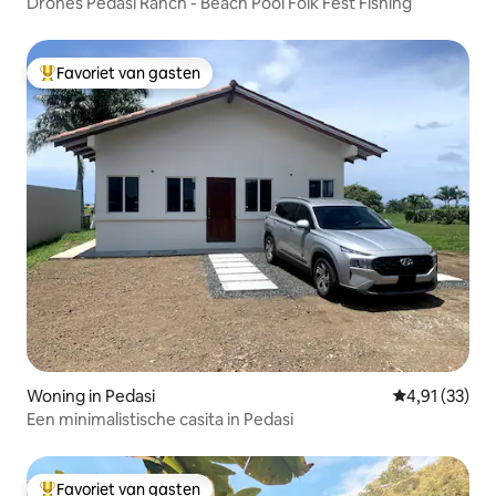
Drones Pedasi Ranch - Beach Pool Folk Fest Fishing
Favoriet van gasten
Topfavoriet van gasten
Woning in Pedasi
Gemiddelde be
4,91 (33)
Een minimalistische casita in Pedasi
Favoriet van gasten