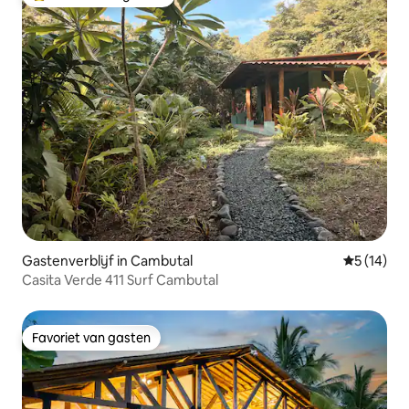
Topfavoriet van gasten
Gastenverblijf in Cambutal
Gemiddelde
5 (14)
Casita Verde 411 Surf Cambutal
Favoriet van gasten
Favoriet van gasten