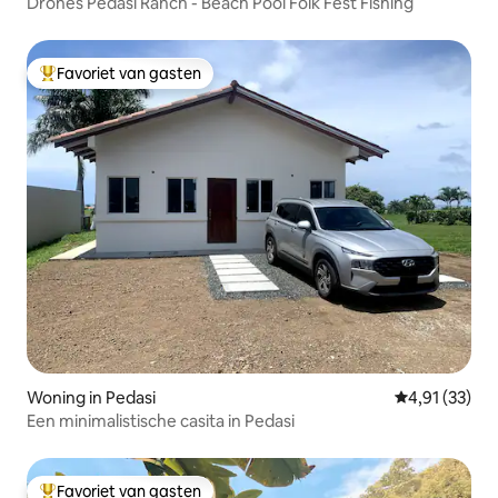
Drones Pedasi Ranch - Beach Pool Folk Fest Fishing
Favoriet van gasten
Topfavoriet van gasten
Woning in Pedasi
Gemiddelde be
4,91 (33)
Een minimalistische casita in Pedasi
Favoriet van gasten