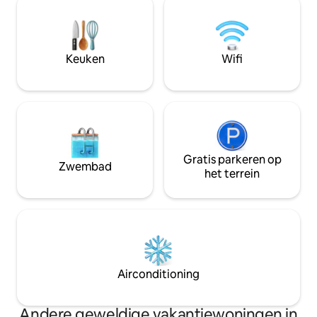
ontspannen met je hele gezin of een
van de oceaan voo
vriendengroep. 🏕️Perfect voor wie op
dagen door met 
zoek is naar rust, natuur en een
oceaan of probee
authentieke ervaring op slechts enkele
activiteiten, zoals
stappen van de oceaan🌊. Boek nu, we
Keuken
Wifi
wandelen, yoga, s
kijken ernaar uit om je te zien
snorkelen.
Gratis parkeren op
Zwembad
het terrein
Airconditioning
Andere geweldige vakantiewoningen in