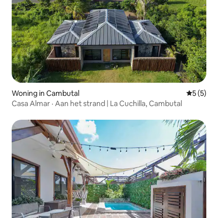
Woning in Cambutal
Gemiddeld
5 (5)
Casa Almar · Aan het strand | La Cuchilla, Cambutal