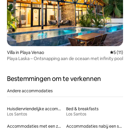
Villa in Playa Venao
Gemiddeld
5 (11)
Playa Laska – Ontsnapping aan de oceaan met infinity pool
Bestemmingen om te verkennen
Andere accommodaties
Huisdiervriendelijke accommodaties
Bed & breakfasts
Los Santos
Los Santos
Accommodaties met een zwembad
Accommodaties nabij een strand