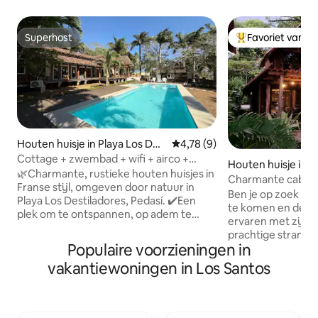
Superhost
Favoriet van g
Superhost
Topfavoriet van 
Houten huisje in Playa Los Des
Gemiddelde beoordeling van 4,
4,78 (9)
tiladeros
Cottage + zwembad + wifi + airco +
Houten huisje in 
strand @Playalosdestiladeros
🌿Charmante, rustieke houten huisjes in
Charmante cabaña
Franse stijl, omgeven door natuur in
Ben je op zoek naa
Playa Los Destiladores, Pedasí. ✔️Een
te komen en de m
plek om te ontspannen, op adem te
ervaren met zijn 
komen en te genieten van de
prachtige stranden
natuurlijke omgeving, op slechts een
Populaire voorzieningen in
te zoeken. Genesteld tussen de bomen
steenworp afstand van het strand. Het is
en met uitzicht o
vakantiewoningen in Los Santos
geen luxe; het is gemoedsrust en een
zwembaaien in de 
band met de essentiële dingen. Het
rustieke houten ca
complex beschikt over een zwembad en
nodig hebt om je v
open ruimtes die ideaal zijn om te
te maken. Word w