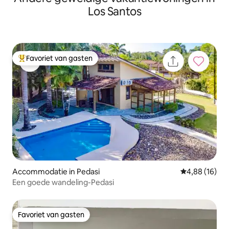
Los Santos
Favoriet van gasten
Topfavoriet van gasten
Accommodatie in Pedasi
Gemiddelde be
4,88 (16)
Een goede wandeling-Pedasi
Favoriet van gasten
Favoriet van gasten