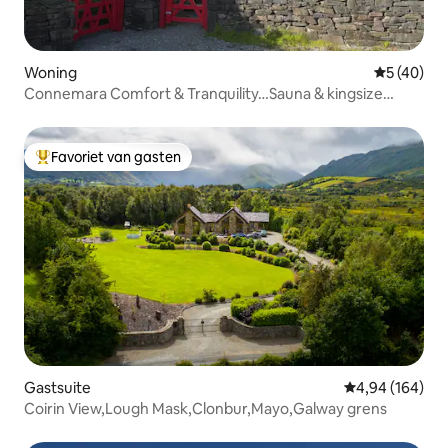
Woning
Gemiddelde
5 (40)
Connemara Comfort & Tranquility…Sauna & kingsize
bedden
Favoriet van gasten
Topfavoriet van gasten
Gastsuite
Gemiddelde beo
4,94 (164)
Coirin View,Lough Mask,Clonbur,Mayo,Galway grens