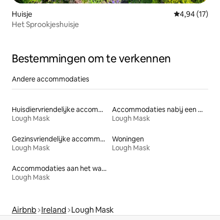
Huisje
Gemiddelde be
4,94 (17)
Het Sprookjeshuisje
Bestemmingen om te verkennen
Andere accommodaties
Huisdiervriendelijke accommodaties
Accommodaties nabij een meer
Lough Mask
Lough Mask
Gezinsvriendelijke accommodaties
Woningen
Lough Mask
Lough Mask
Accommodaties aan het water
Lough Mask
Airbnb
Ireland
Lough Mask