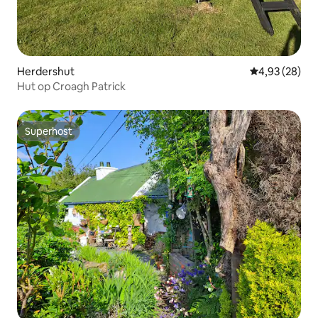
Herdershut
Gemiddelde be
4,93 (28)
Hut op Croagh Patrick
Superhost
Superhost