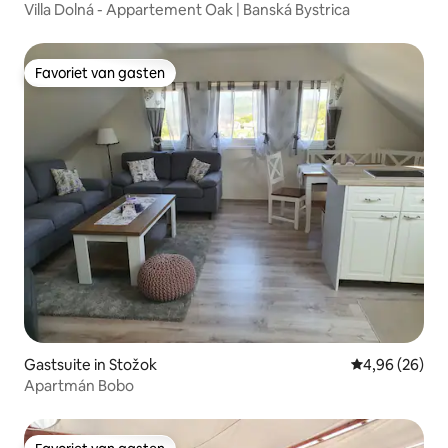
Villa Dolná - Appartement Oak | Banská Bystrica
Favoriet van gasten
Favoriet van gasten
Gastsuite in Stožok
Gemiddelde be
4,96 (26)
Apartmán Bobo