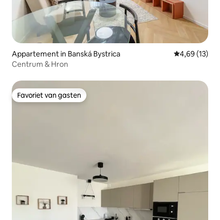
Appartement in Banská Bystrica
Gemiddelde be
4,69 (13)
Centrum & Hron
Favoriet van gasten
Favoriet van gasten