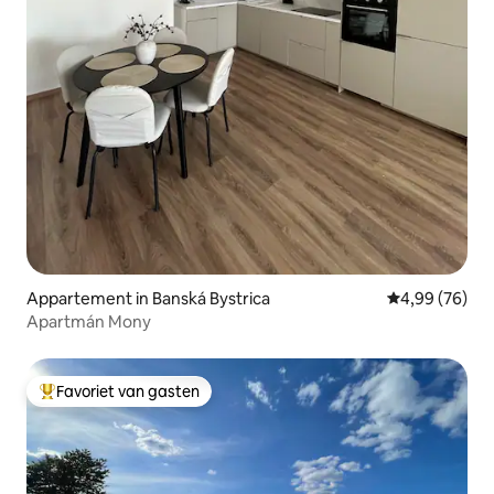
Appartement in Banská Bystrica
Gemiddelde be
4,99 (76)
Apartmán Mony
Favoriet van gasten
Topfavoriet van gasten