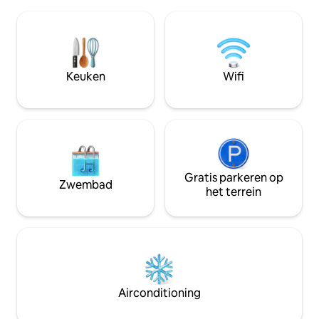
je thuis bent. Op slechts een paar
sterren te observ
stappen van het
eenzaamheid voor
appartementencomplex vind je
moeten resetten, 
restaurantjes, café's, een bakkerij, een
tv. Vanaf het terr
supermarkt, een drogisterij, een
uitzicht over de o
apotheek, een geldautomaat en
alle rust vogels e
Keuken
Wifi
uitstekende
Alleen kinderen m
openbaarvervoersverbindingen. Op 15
maximaal 6 kg mo
minuten lopen van het stadscentrum,
opnemen. Huur zo
op 10 minuten lopen van de natuur.
Gratis parkeren op straat. Dieren zijn
welkom in overleg.
Gratis parkeren op
Zwembad
het terrein
Airconditioning