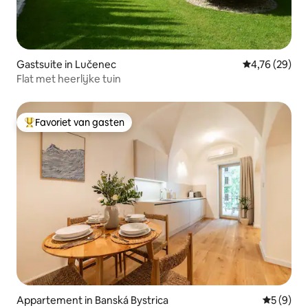
Gastsuite in Lučenec
Gemiddelde be
4,76 (29)
Flat met heerlijke tuin
Favoriet van gasten
Topfavoriet van gasten
Appartement in Banská Bystrica
Gemiddeld
5 (9)