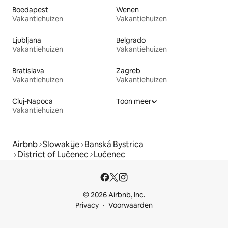
Boedapest
Wenen
Vakantiehuizen
Vakantiehuizen
Ljubljana
Belgrado
Vakantiehuizen
Vakantiehuizen
Bratislava
Zagreb
Vakantiehuizen
Vakantiehuizen
Cluj-Napoca
Toon meer
Vakantiehuizen
Airbnb
Slowakije
Banská Bystrica
District of Lučenec
Lučenec
© 2026 Airbnb, Inc.
Privacy
Voorwaarden