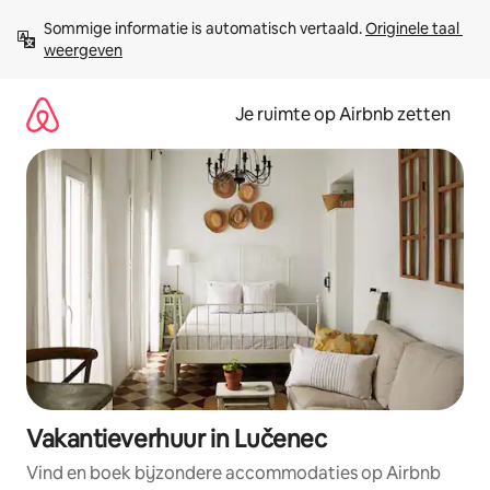
Ga
Sommige informatie is automatisch vertaald. 
Originele taal 
direct
weergeven
naar
inhoud
Je ruimte op Airbnb zetten
Vakantieverhuur in Lučenec
Vind en boek bijzondere accommodaties op Airbnb