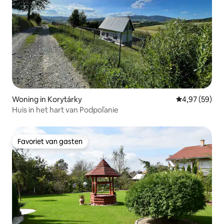
Woning in Korytárky
Gemiddelde be
4,97 (59)
Huis in het hart van Podpoľanie
Favoriet van gasten
Favoriet van gasten