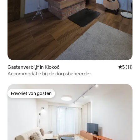
Gastenverblijf in Klokoč
Gemiddeld
5 (11)
Accommodatie bij de dorpsbeheerder
Favoriet van gasten
Favoriet van gasten