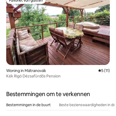
Favoriet van gasten
Favoriet van gasten
Woning in Mátranovák
Gemiddeld
5 (11)
Kék Rigó Dézsafürdős Pension
Bestemmingen om te verkennen
Bestemmingen in de buurt
Beste bezienswaardigheden in de