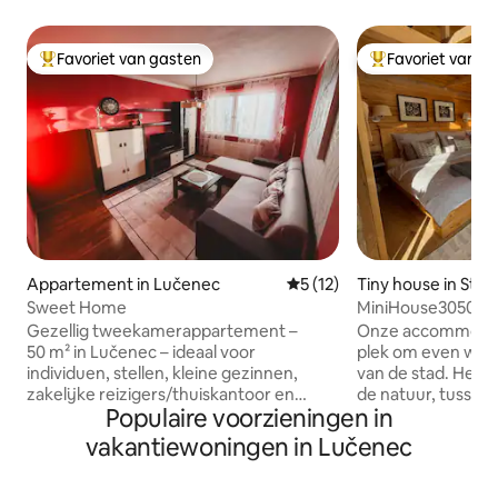
Favoriet van gasten
Favoriet van g
Topfavoriet van gasten
Topfavoriet van 
Appartement in Lučenec
Gemiddelde beoordeling van 
5 (12)
Tiny house in Star
Sweet Home
MiniHouse3050
Gezellig tweekamerappartement –
Onze accommodati
50 m² in Lučenec – ideaal voor
plek om even weg 
individuen, stellen, kleine gezinnen,
van de stad. Het i
zakelijke reizigers/thuiskantoor en
de natuur, tussen
Populaire voorzieningen in
toeristen. Geniet van een comfortabel
graslanden, en bi
verblijf in een rustige omgeving met
ontspanning. Je k
vakantiewoningen in Lučenec
een complete keuken en een
prachtige zonsopgang ervaren, en 's
comfortabele woonkamer, en doe alsof
Avonds om de nach