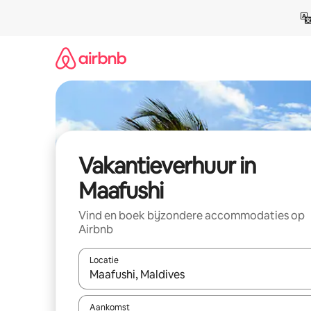
Ga
direct
naar
inhoud
Vakantieverhuur in
Maafushi
Vind en boek bijzondere accommodaties op
Airbnb
Locatie
Wanneer er suggesties beschikbaar zijn, maak je 
Aankomst