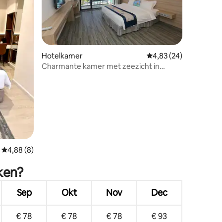
Hotelkamer
Gemiddelde beoordelin
4,83 (24)
Charmante kamer met zeezicht in
Maafushi
ecensies
Gemiddelde beoordeling van 4,88 uit 5, 8 recensies
4,88 (8)
ken?
Sep
Okt
Nov
Dec
€ 78
€ 78
€ 78
€ 93