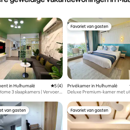
Favoriet van gasten
Favoriet van gasten
g van 4,86 uit 5, 7 recensies
ent in Hulhumalé
Gemiddelde beoordeling van 5 uit 5, 4 
5 (4)
Privékamer in Hulhumalé
Home 3 slaapkamers | Vervoer
Deluxe Premium-kamer met uit
luchthaven| Strand 5 minuten
de oceaan en balkon
iet van gasten
Favoriet van gasten
iet van gasten
Favoriet van gasten