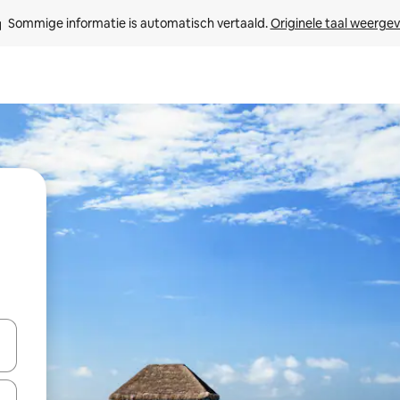
Sommige informatie is automatisch vertaald. 
Originele taal weerge
een keuze met je de pijltjestoetsen omhoog en omlaag, óf door te tik