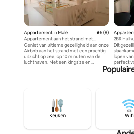
Appartement in Malé
Gemiddelde beoord
5 (8)
Appartem
Appartement aan het strand met
2BR Hulhu
uitzicht op zee
minuten l
Geniet van ultieme gezelligheid aan onze
Dit gezel
Airbnb aan het strand met een prachtig
slaapkame
uitzicht op zee, op 10 minuten van de
lopen van
luchthaven. Met een kingsize en
perfect v
Populair
tweepersoonsslaapkamer, gratis wifi en
tot 5 personen. Beid
schilderachtige schoonheid is dit het
hebben ee
perfecte toevluchtsoord aan zee.
een woonr
**Houd er rekening mee dat onze
Geniet va
accommodatie is geclassificeerd als een
eethoek, 
Homestay en voldoet aan de Maldivische
Geweldige
regelgeving door een aparte
en de luc
boekingsreferentie voor
afstand, 
immigratiedoeleinden uit te geven. Voel
tussensto
Keuken
Wifi
je vrij om, indien nodig, na het voltooien
Ingericht
van je reservering de referentie aan te
airconditi
vragen, omdat deze exclusief voor
benodigd
Ande