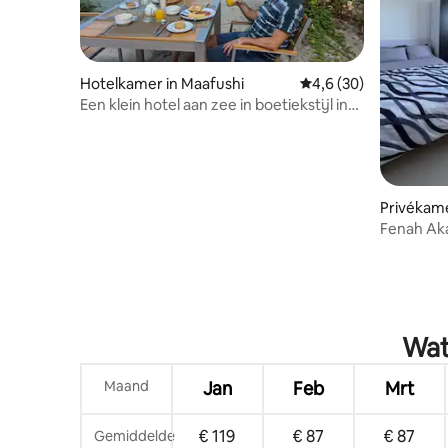
Hotelkamer in Maafushi
Gemiddelde beoordelin
4,6 (30)
Een klein hotel aan zee in boetiekstijl in
Maafushi
Privékame
Fenah Aka
eiland
Wat
Maand
Jan
Feb
Mrt
€ 119
€ 87
€ 87
Gemiddelde