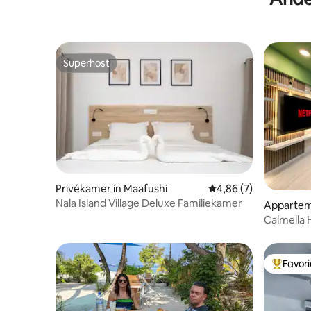
immigratiegebruik is.**
verblijf
Superhost
Superhost
Privékamer in Maafushi
Gemiddelde beoordelin
4,86 (7)
Nala Island Village Deluxe Familiekamer
Appartem
Calmella 
vanaf de 
Favor
Topfavor