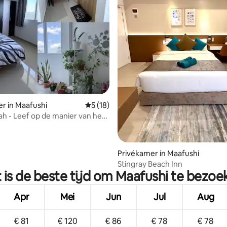
g van 4,6 uit 5, 30 recensies
r in Maafushi
Gemiddelde beoordeling van 5 uit 5, 18 r
5 (18)
h - Leef op de manier van het
Privékamer in Maafushi
Stingray Beach Inn
 is de beste tijd om Maafushi te bezoe
Apr
Mei
Jun
Jul
Aug
€ 81
€ 120
€ 86
€ 78
€ 78