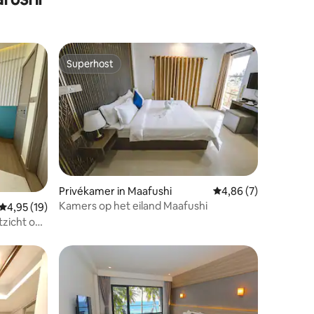
Superhost
Superhost
Privékamer in Maafushi
Gemiddelde beoordeli
4,86 (7)
Kamers op het eiland Maafushi
recensies
Gemiddelde beoordeling van 4,95 uit 5, 19 recensies
4,95 (19)
zicht op