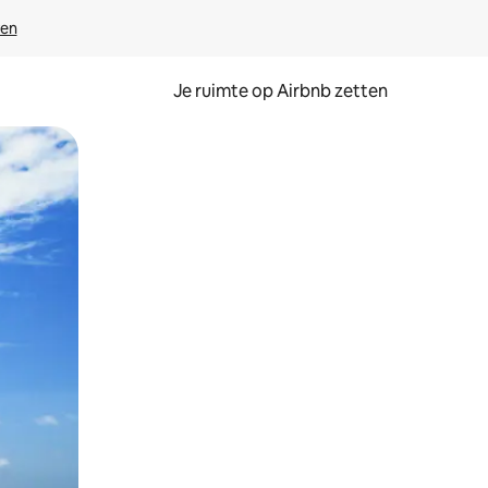
ven
Je ruimte op Airbnb zetten
ken of swipen.