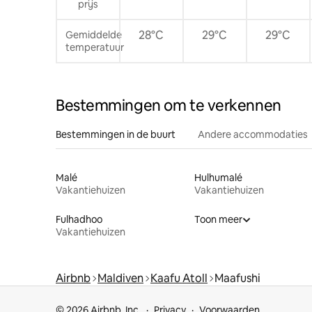
prijs
28°C
29°C
29°C
Gemiddelde
temperatuur
Bestemmingen om te verkennen
Bestemmingen in de buurt
Andere accommodaties
Malé
Hulhumalé
Vakantiehuizen
Vakantiehuizen
Fulhadhoo
Toon meer
Vakantiehuizen
Airbnb
Maldiven
Kaafu Atoll
Maafushi
© 2026 Airbnb, Inc.
Privacy
Voorwaarden