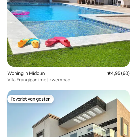
Woning in Midoun
Gemiddelde be
4,95 (60)
Villa Frangipani met zwembad
Favoriet van gasten
Favoriet van gasten