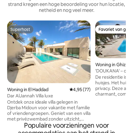
strand kregen een hoge beoordeling voor hun locatie,
netheid en nog veel meer.
Superhost
Favoriet van gas
Superhost
Favoriet van gas
Woning in Ghizen
'DOUKANA' – char
huis met zwemba
De residentie is pr
huisjes. Het huis is
privacy. Deze acc
Woning in El Haddad
Gemiddelde beoordeling van 4,9
4,95 (77)
charmant, comfort
Dar AlJannah Villa luxe
volledig uitgerus
Ontdek onze ideale villa gelegen in
de winter en airco
Djerba Midoun voor vakantie met familie
zomer. Het is er he
of vriendengroepen. Geniet van een villa
rust'. Een zeer g
met privézwembad zonder uitzicht,
delen met zeer, z
Populaire voorzieningen voor
omringd door palmbomen die absolute
Speeltuin, pétanq
rust bieden Ideaal gelegen op enkele