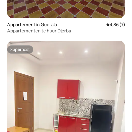
Appartement in Guellala
Gemiddelde b
4,86 (7)
Appartementen te huur Djerba
Superhost
Superhost