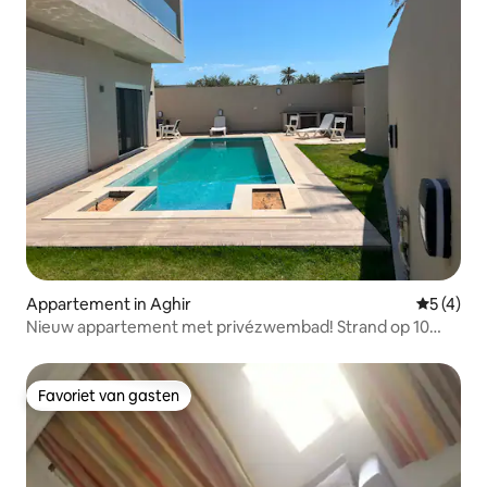
Appartement in Aghir
Gemiddeld
5 (4)
Nieuw appartement met privézwembad! Strand op 10
minuten lopen
Favoriet van gasten
Favoriet van gasten