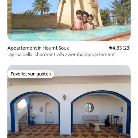
Appartement in Houmt Souk
Gemiddelde be
4,83 (23)
Djerba bella, charmant villa zwembadappartement
Favoriet van gasten
Favoriet van gasten