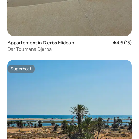
Appartement in Djerba Midoun
Gemiddelde b
4,6 (15)
Dar Toumana Djerba
Superhost
Superhost