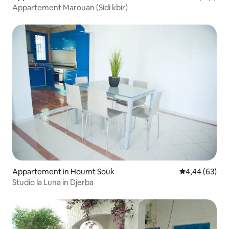
Appartement Marouan (Sidi kbir)
Appartement in Houmt Souk
Gemiddelde be
4,44 (63)
Studio la Luna in Djerba