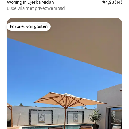
Woning in Djerba Midun
Gemiddelde be
4,93 (14)
Luxe villa met privézwembad
Favoriet van gasten
Favoriet van gasten