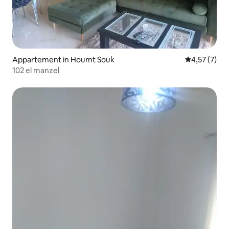
Appartement in Houmt Souk
Gemiddelde b
4,57 (7)
102 el manzel