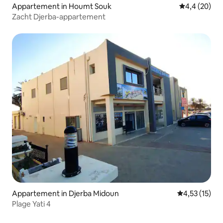
Appartement in Houmt Souk
Gemiddelde b
4,4 (20)
Zacht Djerba-appartement
Appartement in Djerba Midoun
Gemiddelde be
4,53 (15)
Plage Yati 4