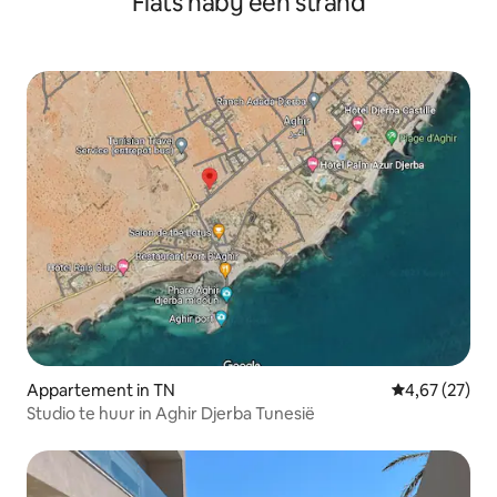
Flats nabij een strand
Appartement in TN
Gemiddelde be
4,67 (27)
Studio te huur in Aghir Djerba Tunesië