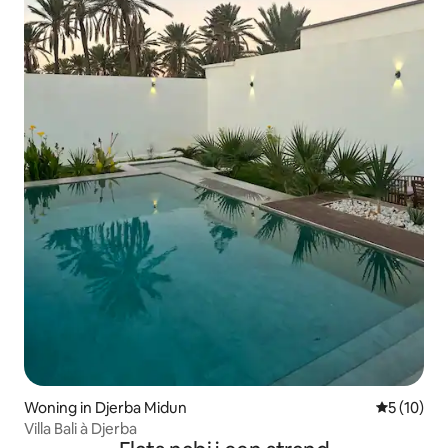
Woning in Djerba Midun
Gemiddelde
5 (10)
Villa Bali à Djerba