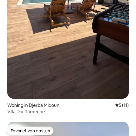
Woning in Djerba Midoun
Gemiddeld
5 (11)
Villa Dar Trimeche
Favoriet van gasten
Favoriet van gasten