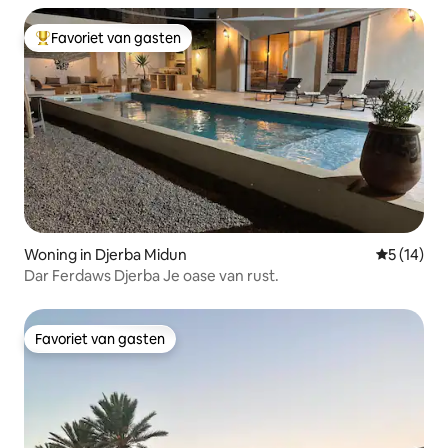
Favoriet van gasten
Topfavoriet van gasten
Woning in Djerba Midun
Gemiddelde
5 (14)
Dar Ferdaws Djerba Je oase van rust.
Favoriet van gasten
Favoriet van gasten