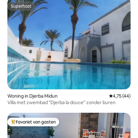
Superhost
Superhost
Woning in Djerba Midun
Gemiddelde be
4,75 (44)
Villa met zwembad "Djerba la douce" zonder buren
Favoriet van gasten
Topfavoriet van gasten