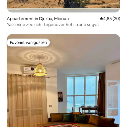
Appartement in Djerba, Midoun
Gemiddelde be
4,85 (20)
Yassmine zeezicht tegenover het strand segya
Favoriet van gasten
Favoriet van gasten