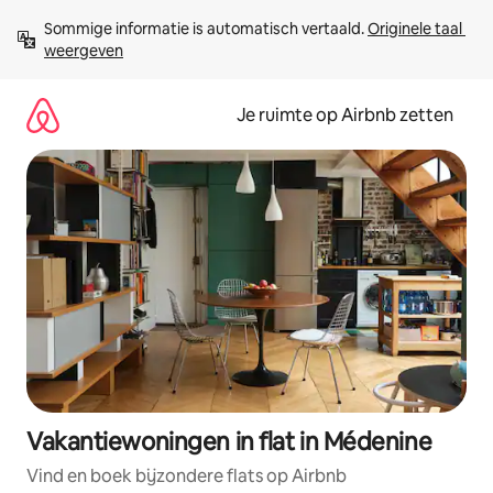
Ga
Sommige informatie is automatisch vertaald. 
Originele taal 
direct
weergeven
naar
inhoud
Je ruimte op Airbnb zetten
Vakantiewoningen in flat in Médenine
Vind en boek bijzondere flats op Airbnb