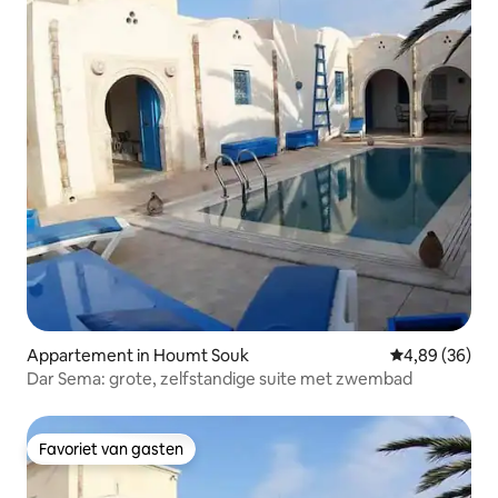
Appartement in Houmt Souk
Gemiddelde be
4,89 (36)
Dar Sema: grote, zelfstandige suite met zwembad
Favoriet van gasten
Favoriet van gasten