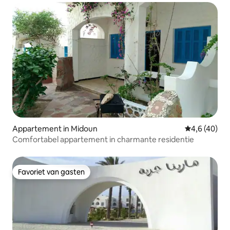
Appartement in Midoun
Gemiddelde b
4,6 (40)
Comfortabel appartement in charmante residentie
Favoriet van gasten
Favoriet van gasten