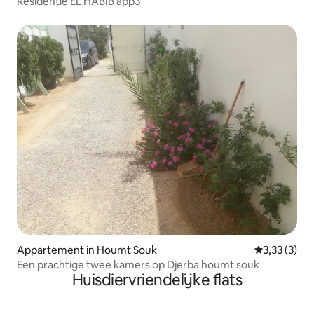
Residentie EL HABIB app3
Appartement in Houmt Souk
Gemiddelde b
3,33 (3)
Een prachtige twee kamers op Djerba houmt souk
Huisdiervriendelijke flats