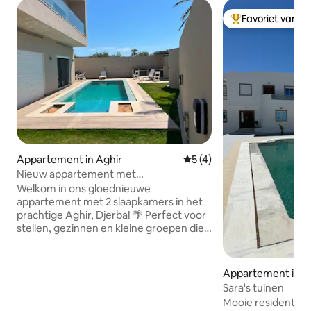
Favoriet van g
Topfavoriet van 
Appartement in Aghir
Gemiddelde beoordeling van
5 (4)
Nieuw appartement met
privézwembad! Strand op 10 minuten
Welkom in ons gloednieuwe
lopen
appartement met 2 slaapkamers in het
prachtige Aghir, Djerba! 🌴 Perfect voor
stellen, gezinnen en kleine groepen die
op zoek zijn naar een ontspannen uitje.
🏊‍♀️ Geniet van je eigen privézwembad!
Het zwembad en de buitenruimte zijn
Appartement in Si
exclusief voor jou en je groep! Er worden
Sara's tuinen
geen andere appartementen verhuurd
Mooie residentie
op het terrein, wat volledige privacy