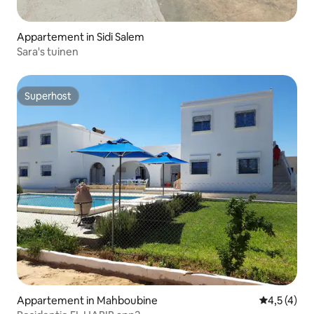
Appartement in Sidi Salem
Sara's tuinen
Superhost
Superhost
Appartement in Mahboubine
Gemiddelde 
4,5 (4)