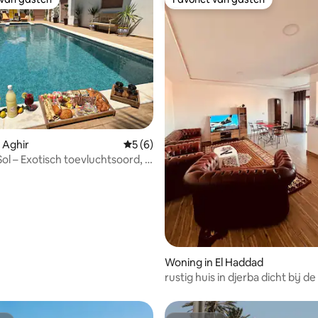
 van gasten
Favoriet van gasten
g van 4,79 uit 5, 52 recensies
 Aghir
Gemiddelde beoordeling van 5 uit 5, 6 r
5 (6)
Sol – Exotisch toevluchtsoord, 2
open naar het strand
Woning in El Haddad
rustig huis in djerba dicht bij d