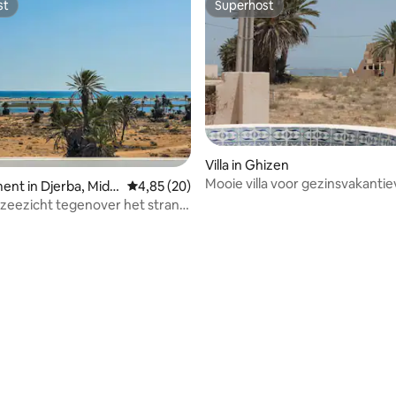
st
Superhost
st
Superhost
Villa in Ghizen
Mooie villa voor gezinsvakanti
nt in Djerba, Mido
Gemiddelde beoordeling van 4,85 uit 5, 20 r
4,85 (20)
zeezicht tegenover het strand
g van 4,73 uit 5, 11 recensies