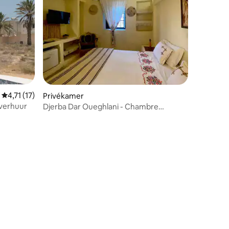
Gemiddelde beoordeling van 4,71 uit 5, 17 recensies
4,71 (17)
Privékamer
everhuur
Djerba Dar Oueghlani - Chambre
ecensies
Supérieure Hannibal