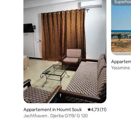
Superho
Superho
Apparteme
un
Yassmine 
segya
Appartement in Houmt Souk
Gemiddelde beoordelin
4,73 (11)
Jachthaven . Djerba G119/ G 120