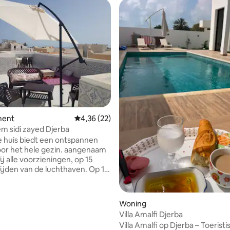
eling van 5 uit 5, 6 recensies
ment
Gemiddelde beoordeling van 4,36 uit 5, 22 r
4,36 (22)
em sidi zayed Djerba
ge huis biedt een ontspannen
voor het hele gezin. aangenaam
ij alle voorzieningen, op 15
ijden van de luchthaven. Op 10
open van het vertrek van
ten naar de roze flamingo-
 op 50 m van de Corniche
Woning
(rotsachtig strand) en
Villa Amalfi Djerba
uur en waterspelletjes, op 2 km
Villa Amalfi op Djerba – Toeristi
chthaven Houmt Souk en het