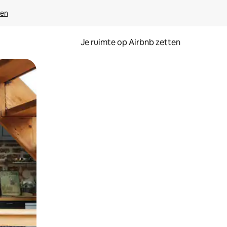
ven
Je ruimte op Airbnb zetten
ken of swipen.