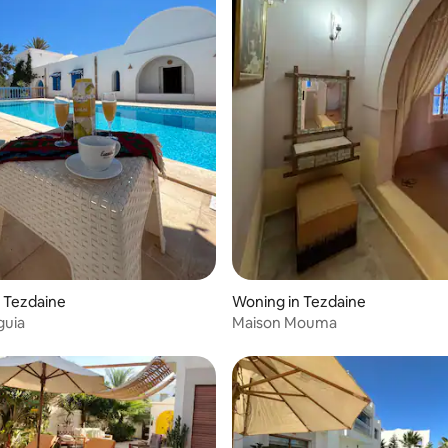
 Tezdaine
Woning in Tezdaine
guia
Maison Mouma