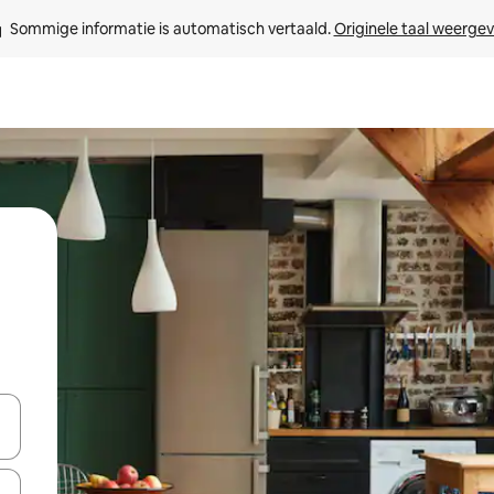
Sommige informatie is automatisch vertaald. 
Originele taal weerge
een keuze met je de pijltjestoetsen omhoog en omlaag, óf door te tik