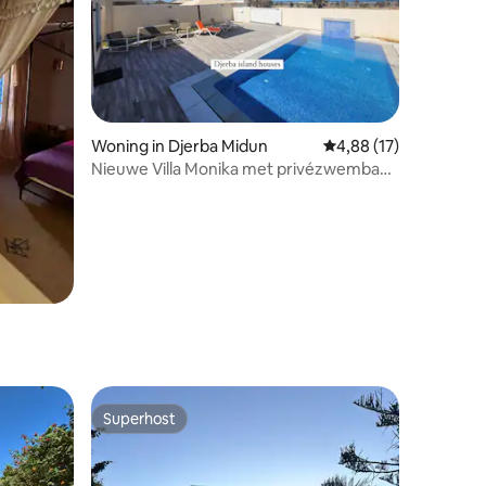
Woning in Djerba Midun
Gemiddelde beoordelin
4,88 (17)
Nieuwe Villa Monika met privézwembad
met uitzicht op zee
Superhost
Superhost