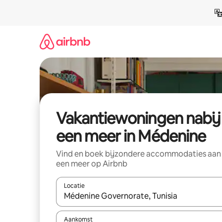
Ga
direct
naar
inhoud
Vakantiewoningen nabij
een meer in Médenine
Vind en boek bijzondere accommodaties aan
een meer op Airbnb
Locatie
Wanneer er suggesties beschikbaar zijn, maak je 
Aankomst