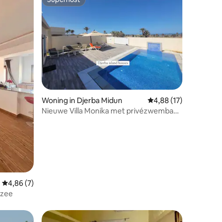
Superhost
Woning in Djerba Midun
Gemiddelde beoordelin
4,88 (17)
ecensies
Nieuwe Villa Monika met privézwembad
met uitzicht op zee
Gemiddelde beoordeling van 4,86 uit 5, 7 recensies
4,86 (7)
e zee