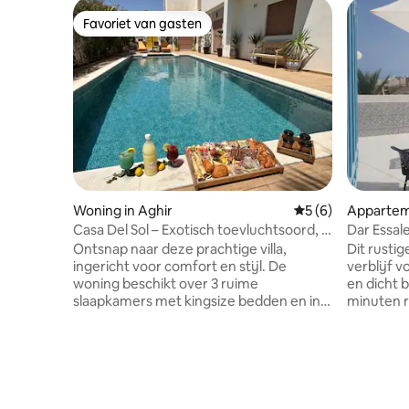
Favoriet van gasten
Favoriet van gasten
Woning in Aghir
Gemiddelde beoord
5 (6)
Apparte
Casa Del Sol – Exotisch toevluchtsoord, 2
Dar Essal
minuten lopen naar het strand
Ontsnap naar deze prachtige villa,
Dit rusti
ingericht voor comfort en stijl. De
verblijf 
woning beschikt over 3 ruime
en dicht b
slaapkamers met kingsize bedden en in
minuten r
totaal 5 badkamers, en is omgeven door
minuten l
een weelderige tropische tuin en een
piratenbo
privézwembad. Gasten kunnen genieten
eilanden,
van zowel binnen- als buitenkeukens,
Baignade 
perfect om te ontspannen of te
kajakverh
ontvangen in een prachtige
van de ja