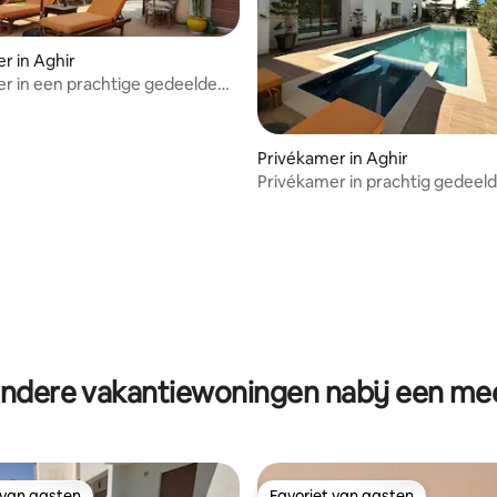
r in Aghir
r in een prachtige gedeelde
met zwembad
Privékamer in Aghir
Privékamer in prachtig gedeeld
zwembad
ndere vakantiewoningen nabij een me
 van gasten
Favoriet van gasten