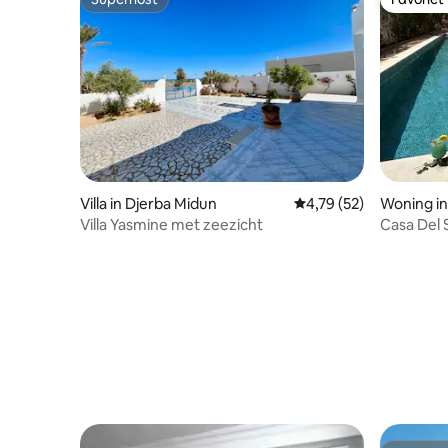
Superhost
Favoriet
Villa in Djerba Midun
Gemiddelde beoordelin
4,79 (52)
Woning in
Villa Yasmine met zeezicht
Casa Del 
minuten l