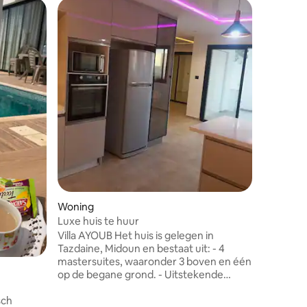
Favorie
Favorie
ecensies
Woning
Luxe huis te huur
Villa AYOUB Het huis is gelegen in
Tazdaine, Midoun en bestaat uit: - 4
mastersuites, waaronder 3 boven en één
Woning i
op de begane grond. - Uitstekende
rustig hui
dubbele woonkamer en eetkamer. -
sch
Gehele hu
Moderne keuken met uitzicht op de