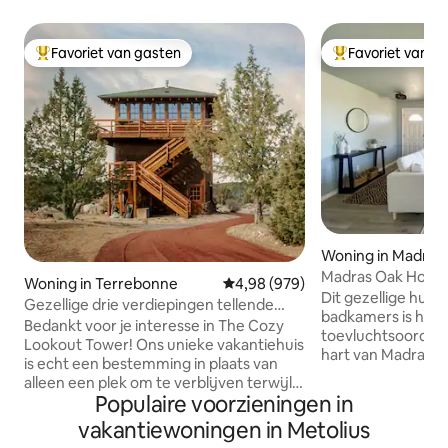
Favoriet van gasten
Favoriet van g
Topfavoriet van gasten
Topfavoriet van 
Woning in Madras
Madras Oak Hous
Woning in Terrebonne
Gemiddelde beoordeling van 4,98
4,98 (979)
Dit gezellige huis
Gezellige drie verdiepingen tellende
badkamers is het 
uitkijktoren
Bedankt voor je interesse in The Cozy
toevluchtsoord voor
Lookout Tower! Ons unieke vakantiehuis
hart van Madras. Volledige toegang tot
is echt een bestemming in plaats van
het volledige huis van 
alleen een plek om te verblijven terwijl
van een uitzicht 
Populaire voorzieningen in
je de omgeving verkent. Veel van onze
rijafstanden naar
gasten zijn terugkerende gasten die
vakantiewoningen in Metolius
restaurants, Willo
onze woning gebruiken als een plek om