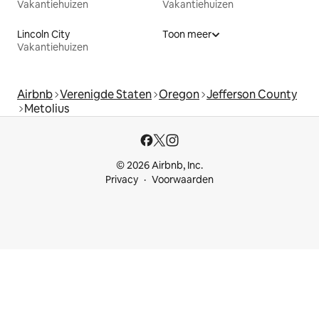
Vakantiehuizen
Vakantiehuizen
Lincoln City
Toon meer
Vakantiehuizen
Airbnb
Verenigde Staten
Oregon
Jefferson County
Metolius
© 2026 Airbnb, Inc.
Privacy
Voorwaarden