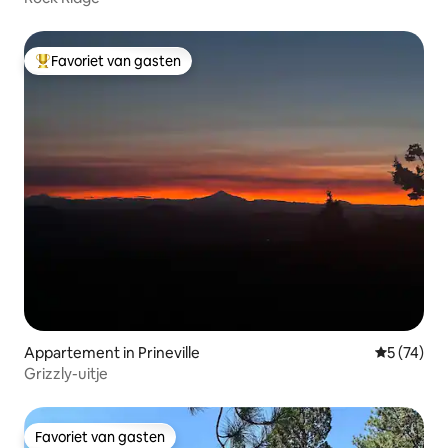
Favoriet van gasten
Topfavoriet van gasten
Appartement in Prineville
Gemiddelde
5 (74)
Grizzly-uitje
Favoriet van gasten
Favoriet van gasten