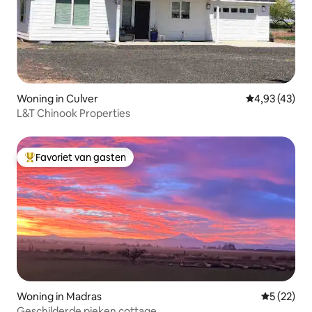
Woning in Culver
Gemiddelde be
4,93 (43)
L&T Chinook Properties
Favoriet van gasten
Topfavoriet van gasten
Woning in Madras
Gemiddelde
5 (22)
Geschilderde pieken cottage