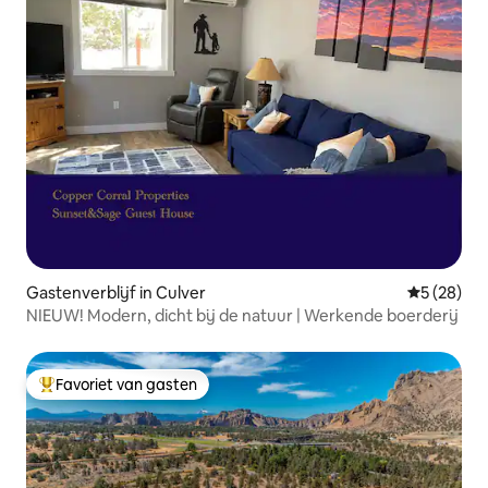
Gastenverblijf in Culver
Gemiddelde
5 (28)
NIEUW! Modern, dicht bij de natuur | Werkende boerderij
Favoriet van gasten
Topfavoriet van gasten