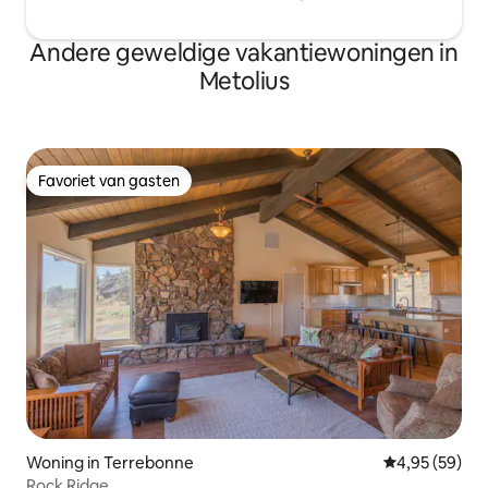
Andere geweldige vakantiewoningen in
Metolius
Favoriet van gasten
Favoriet van gasten
Woning in Terrebonne
Gemiddelde be
4,95 (59)
Rock Ridge