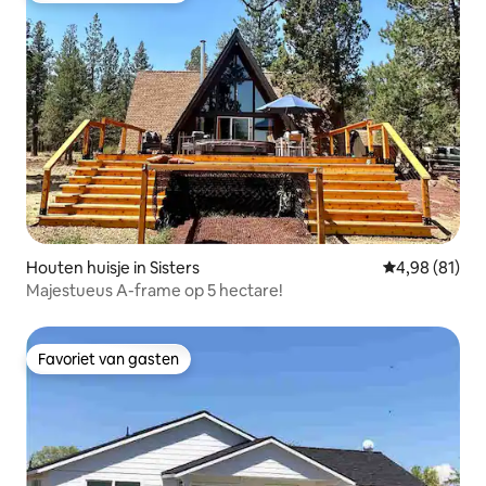
Houten huisje in Sisters
Gemiddelde be
4,98 (81)
Majestueus A-frame op 5 hectare!
Favoriet van gasten
Favoriet van gasten