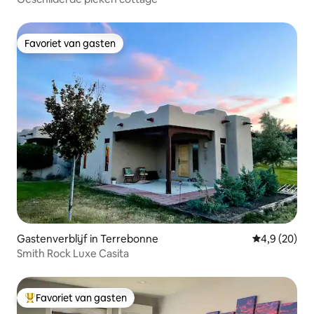
Favoriet van gasten
Favoriet van gasten
Gastenverblijf in Terrebonne
Gemiddelde b
4,9 (20)
Smith Rock Luxe Casita
Favoriet van gasten
Topfavoriet van gasten