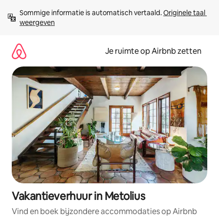
Ga
Sommige informatie is automatisch vertaald. 
Originele taal 
direct
weergeven
naar
inhoud
Je ruimte op Airbnb zetten
Vakantieverhuur in Metolius
Vind en boek bijzondere accommodaties op Airbnb