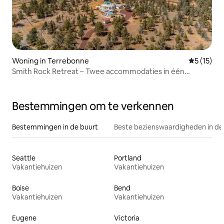
Woning in Terrebonne
Gemiddelde
5 (15)
Smith Rock Retreat – Twee accommodaties in één
advertentie!
Bestemmingen om te verkennen
Bestemmingen in de buurt
Beste bezienswaardigheden in de
Seattle
Portland
Vakantiehuizen
Vakantiehuizen
Boise
Bend
Vakantiehuizen
Vakantiehuizen
Eugene
Victoria