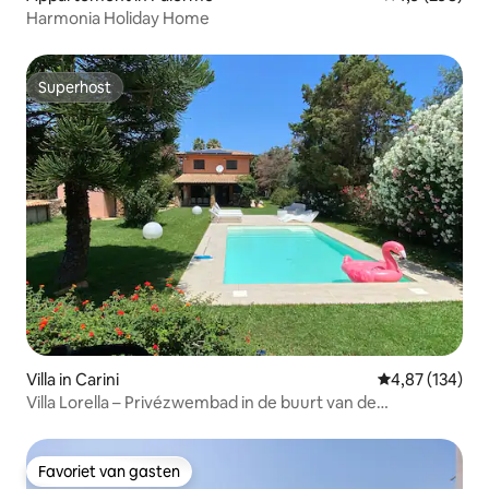
Harmonia Holiday Home
Superhost
Superhost
Villa in Carini
Gemiddelde beo
4,87 (134)
Villa Lorella – Privézwembad in de buurt van de
luchthaven van Palermo
Favoriet van gasten
Favoriet van gasten