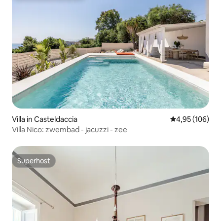
Villa in Casteldaccia
Gemiddelde beo
4,95 (106)
Villa Nico: zwembad - jacuzzi - zee
Superhost
Superhost