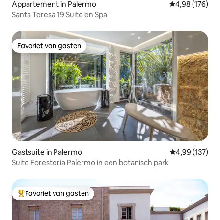
Appartement in Palermo
Gemiddelde beo
4,98 (176)
Santa Teresa 19 Suite en Spa
Favoriet van gasten
Favoriet van gasten
Gastsuite in Palermo
Gemiddelde beo
4,99 (137)
Suite Foresteria Palermo in een botanisch park
Favoriet van gasten
Topfavoriet van gasten