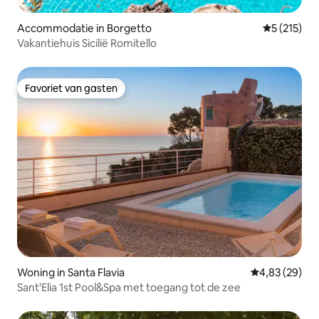
Accommodatie in Borgetto
Gemiddelde 
5 (215)
Vakantiehuis Sicilië Romitello
Favoriet van gasten
Favoriet van gasten
Woning in Santa Flavia
Gemiddelde be
4,83 (29)
Sant'Elia 1st Pool&Spa met toegang tot de zee