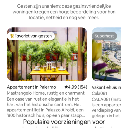
Gasten zijn unaniem: deze gezinsvriendelijke
woningen kregen een hoge beoordeling voor hun
locatie, netheid en nog veel meer.
Favoriet van gasten
Superhost
Topfavoriet van gasten
Superhost
Appartement in Palermo
Gemiddelde beoordeling van 4,99
4,99 (154)
Vakantiehuis in P
Mastrangelo Home, rustig en charmant
Cala081
Een oase van rust en elegantie in het
CALA081 (Instagr
hart van het historische centrum. Het
is een appartemen
appartement ligt in Palazzo Airoldi, een
verdieping van ee
'800 historisch huis, op een paar stappen
gelegen in het har
Populaire voorzieningen voor
van de meest iconische pleinen en
centrum van Palermo. Aan de
monumenten van de stad. Mastrangelo
liggen veel van de