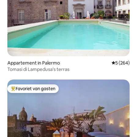
Appartement in Palermo
Gemiddelde 
5 (264)
Tomasi di Lampedusa's terras
Favoriet van gasten
Topfavoriet van gasten