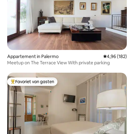
Appartement in Palermo
Gemiddelde beo
4,96 (182)
Meetup on The Terrace View With private parking
Favoriet van gasten
Topfavoriet van gasten