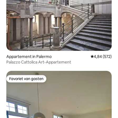
Appartement in Palermo
Gemiddelde beo
4,84 (572)
Palazzo Cattolica Art-Appartement
Favoriet van gasten
Favoriet van gasten