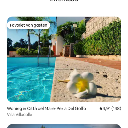
Favoriet van gasten
Favoriet van gasten
Woning in Città del Mare-Perla Del Golfo
Gemiddelde beo
4,91 (148)
Villa Villacolle