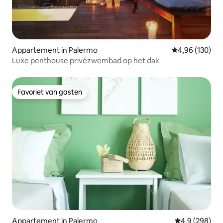
Appartement in Palermo
Gemiddelde beo
4,96 (130)
Luxe penthouse privézwembad op het dak
Favoriet van gasten
Favoriet van gasten
Appartement in Palermo
Gemiddelde be
4,9 (298)