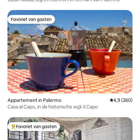
Favoriet van gasten
Favoriet van gasten
Appartement in Palermo
Gemiddelde be
4,9 (260)
Casa al Capo, in de historische wijk Il Capo
Favoriet van gasten
Topfavoriet van gasten