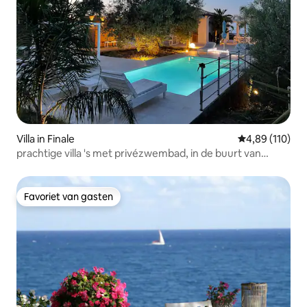
Villa in Finale
Gemiddelde beo
4,89 (110)
prachtige villa 's met privézwembad, in de buurt van
Cefalu'
Favoriet van gasten
Favoriet van gasten