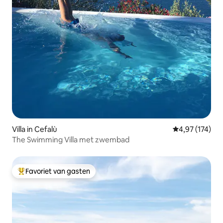
Villa in Cefalù
Gemiddelde beo
4,97 (174)
The Swimming Villa met zwembad
Favoriet van gasten
Topfavoriet van gasten