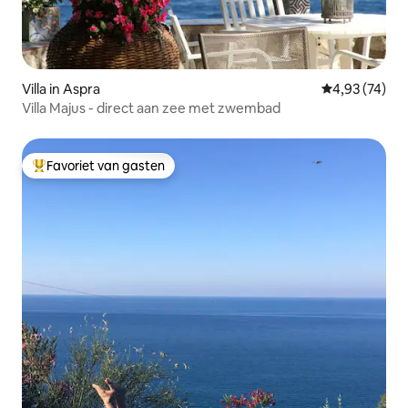
Villa in Aspra
Gemiddelde be
4,93 (74)
Villa Majus - direct aan zee met zwembad
Favoriet van gasten
Topfavoriet van gasten