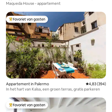
Maqueda House - appartement
Favoriet van gasten
Topfavoriet van gasten
Appartement in Palermo
Gemiddelde beo
4,83 (394)
In het hart van Kalsa, een groen terras, gratis parkeren
Favoriet van gasten
Topfavoriet van gasten