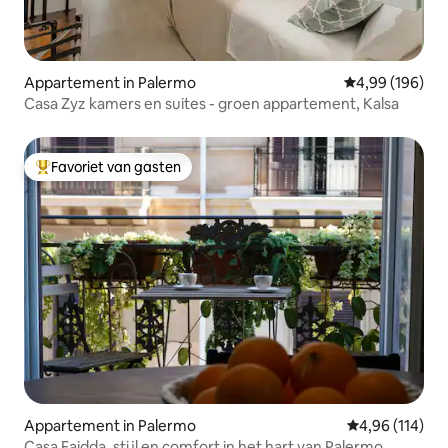
Appartement in Palermo
Gemiddelde beo
4,99 (196)
Casa Zyz kamers en suites - groen appartement, Kalsa
Favoriet van gasten
Topfavoriet van gasten
Appartement in Palermo
Gemiddelde beo
4,96 (114)
Casa Faidda, stijl en comfort in het hart van Palermo