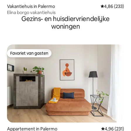
Vakantiehuis in Palermo
Gemiddelde beo
4,86 (233)
Elina borgo vakantiehuis
Gezins- en huisdiervriendelijke
woningen
Favoriet van gasten
Favoriet van gasten
Appartement in Palermo
Gemiddelde beo
4,96 (231)