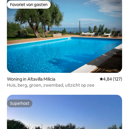
Favoriet van gasten
Favoriet van gasten
Woning in Altavilla Milicia
Gemiddelde beo
4,84 (127)
Huis, berg, groen, zwembad, uitzicht op zee
Superhost
Superhost