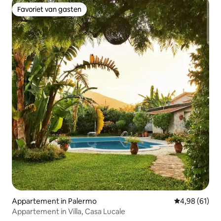
Favoriet van gasten
Favoriet van gasten
Appartement in Palermo
Gemiddelde be
4,98 (61)
Appartement in Villa, Casa Lucale