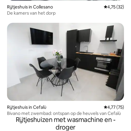
Rijtjeshuis in Collesano
Gemiddelde be
4,75 (32)
De kamers van het dorp
Rijtjeshuis in Cefalù
Gemiddelde be
4,77 (75)
Bivano met zwembad: ontspan op de heuvels van Cefalù
Rijtjeshuizen met wasmachine en -
droger