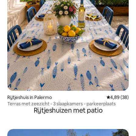
Rijtjeshuis in Palermo
Gemiddelde be
4,89 (38)
Terras met zeezicht - 3 slaapkamers - parkeerplaats
Rijtjeshuizen met patio