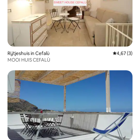
Rijtjeshuis in Cefalù
Gemiddelde b
4,67 (3)
MOOI HUIS CEFALÙ