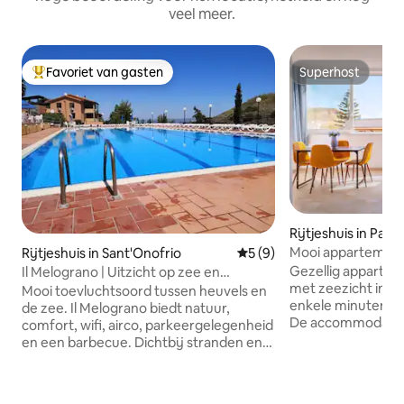
veel meer.
Favoriet van gasten
Superhost
Topfavoriet van gasten
Superhost
Rijtjeshuis in Pal
Mooi appartement
Rijtjeshuis in Sant'Onofrio
Gemiddelde beoordeling van
5 (9)
Addaura
Gezellig appartem
Il Melograno | Uitzicht op zee en
met zeezicht in A
ontspanning in de buurt van Palermo
Mooi toevluchtsoord tussen heuvels en
enkele minuten af
de zee. Il Melograno biedt natuur,
De accommodatie 
comfort, wifi, airco, parkeergelegenheid
verhoogde begane 
en een barbecue. Dichtbij stranden en
en beschikt over
lokale restaurants. Geniet van een
buitenruimtes: éé
welkomstgeschenk en een authentiek
toegankelijk is va
Siciliaans verblijf. Perfect voor stellen en