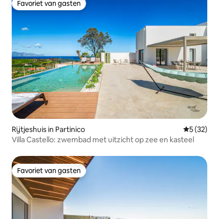
Favoriet van gasten
Favoriet van gasten
Rijtjeshuis in Partinico
Gemiddelde
5 (32)
Villa Castello: zwembad met uitzicht op zee en kasteel
Favoriet van gasten
Favoriet van gasten