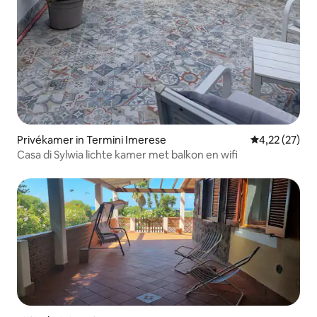
Privékamer in Termini Imerese
Gemiddelde be
4,22 (27)
Casa di Sylwia lichte kamer met balkon en wifi