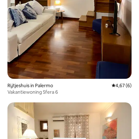
Rijtjeshuis in Palermo
Gemiddelde b
4,67 (6)
Vakantiewoning Sfera 6