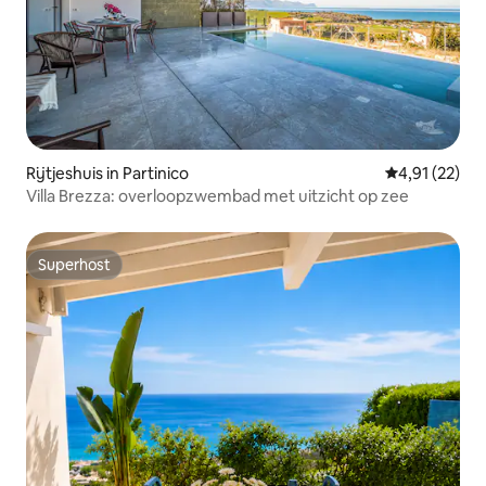
Rijtjeshuis in Partinico
Gemiddelde be
4,91 (22)
Villa Brezza: overloopzwembad met uitzicht op zee
Superhost
Superhost