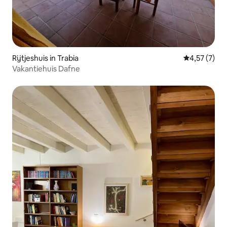
Rijtjeshuis in Trabia
Gemiddelde b
4,57 (7)
Vakantiehuis Dafne