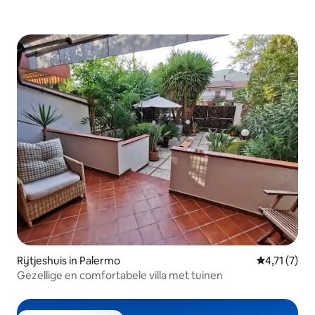
Rijtjeshuis in Palermo
Gemiddelde 
4,71 (7)
Gezellige en comfortabele villa met tuinen