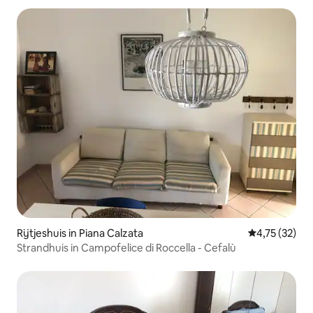
Rijtjeshuis in Piana Calzata
Gemiddelde be
4,75 (32)
Strandhuis in Campofelice di Roccella - Cefalù