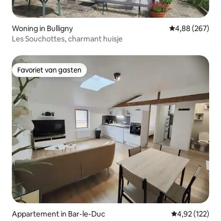
Woning in Bulligny
Gemiddelde beo
4,88 (267)
Les Souchottes, charmant huisje
Favoriet van gasten
Favoriet van gasten
Appartement in Bar-le-Duc
Gemiddelde beo
4,92 (122)