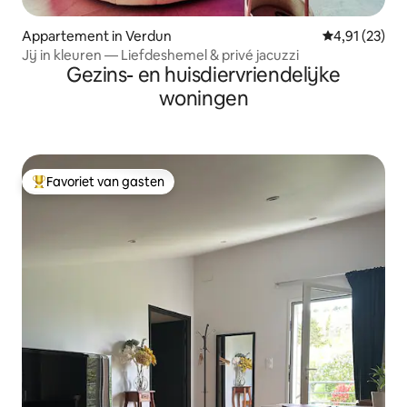
Appartement in Verdun
Gemiddelde be
4,91 (23)
Jij in kleuren — Liefdeshemel & privé jacuzzi
Gezins- en huisdiervriendelijke
woningen
Favoriet van gasten
Topfavoriet van gasten