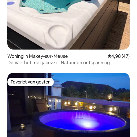
Woning in Maxey-sur-Meuse
Gemiddelde be
4,98 (47)
De Vair-hut met jacuzzi – Natuur en ontspanning
Favoriet van gasten
Favoriet van gasten