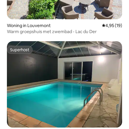
Woning in Louvemont
Gemiddelde be
4,95 (19)
Warm groepshuis met zwembad - Lac du Der
Superhost
Superhost