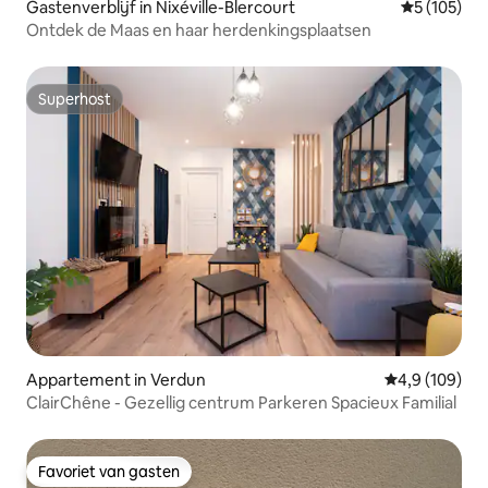
Gastenverblijf in Nixéville-Blercourt
Gemiddelde 
5 (105)
Ontdek de Maas en haar herdenkingsplaatsen
Superhost
Superhost
Appartement in Verdun
Gemiddelde be
4,9 (109)
ClairChêne - Gezellig centrum Parkeren Spacieux Familial
Favoriet van gasten
Favoriet van gasten