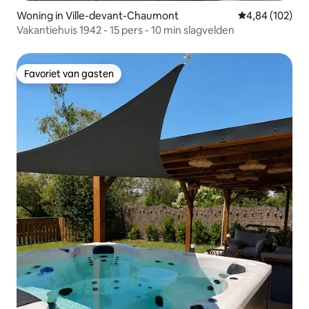
Woning in Ville-devant-Chaumont
Gemiddelde beo
4,84 (102)
Vakantiehuis 1942 - 15 pers - 10 min slagvelden
Favoriet van gasten
Favoriet van gasten