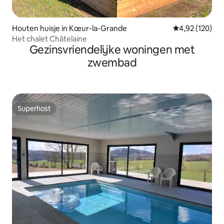
Houten huisje in Kœur-la-Grande
Gemiddelde beo
4,92 (120)
Het chalet Châtelaine
Gezinsvriendelijke woningen met
zwembad
Superhost
Superhost