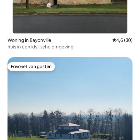
Woning in Bayonville
Gemiddelde b
4,6 (30)
huis in een idyllische omgeving
Favoriet van gasten
Favoriet van gasten