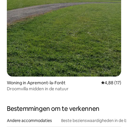
Woning in Apremont-la-Forêt
Gemiddelde be
4,88 (17)
Droomvilla midden in de natuur
Bestemmingen om te verkennen
Andere accommodaties
Beste bezienswaardigheden in de b