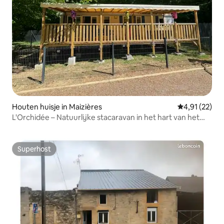
Houten huisje in Maizières
Gemiddelde be
4,91 (22)
L'Orchidée – Natuurlijke stacaravan in het hart van het
bos
Superhost
Superhost