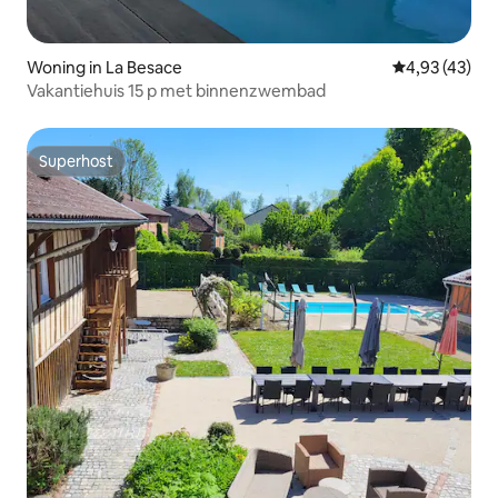
Woning in La Besace
Gemiddelde be
4,93 (43)
Vakantiehuis 15 p met binnenzwembad
Superhost
Superhost