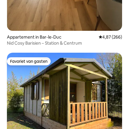
Appartement in Bar-le-Duc
Gemiddelde beo
4,87 (266)
Nid Cosy Barisien – Station & Centrum
Favoriet van gasten
Favoriet van gasten