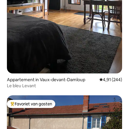
Appartement in Vaux-devant-Damloup
Gemiddelde beo
4,91 (244)
Le bleu Levant
Favoriet van gasten
Topfavoriet van gasten