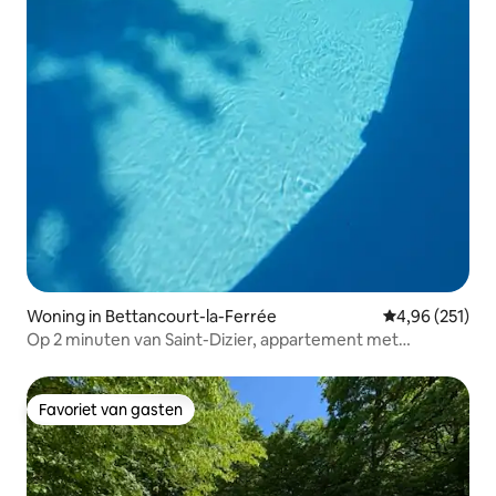
Woning in Bettancourt-la-Ferrée
Gemiddelde beo
4,96 (251)
Op 2 minuten van Saint-Dizier, appartement met
zwembad
Favoriet van gasten
Favoriet van gasten