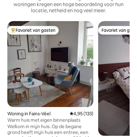
woningen kregen een hoge beoordeling voor hun
locatie, netheid en nog veel meer.
Favoriet van gasten
Favoriet van gas
Topfavoriet van gasten
Favoriet van gas
Woning in Fains-Véel
Gemiddelde beoordeling van 4,95
4,95 (133)
Warm huis met eigen binnenplaats
Welkom in mijn huis. Op de begane
grond heeft mijn huis een entree, een