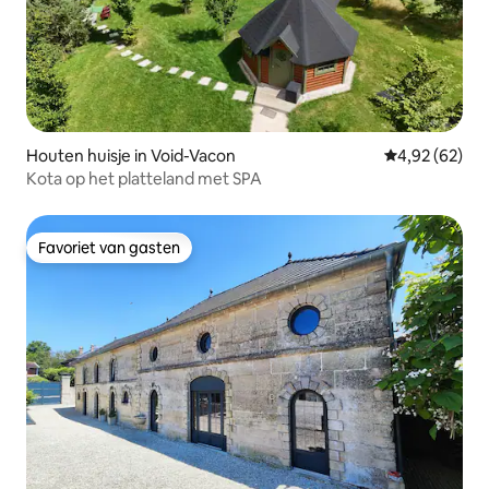
Houten huisje in Void-Vacon
Gemiddelde be
4,92 (62)
Kota op het platteland met SPA
Favoriet van gasten
Favoriet van gasten