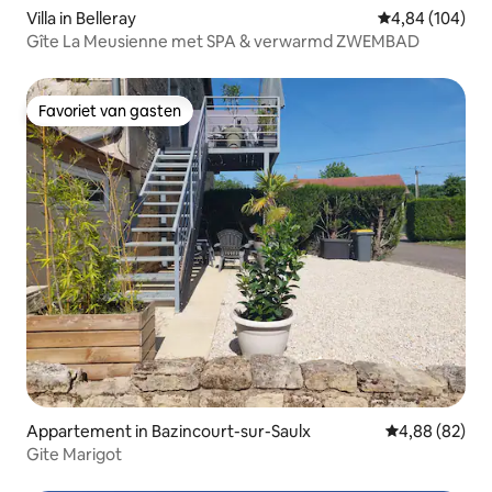
Villa in Belleray
Gemiddelde beo
4,84 (104)
Gîte La Meusienne met SPA & verwarmd ZWEMBAD
Favoriet van gasten
Favoriet van gasten
Appartement in Bazincourt-sur-Saulx
Gemiddelde be
4,88 (82)
Gite Marigot