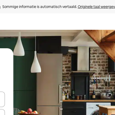
Sommige informatie is automatisch vertaald. 
Originele taal weerge
een keuze met je de pijltjestoetsen omhoog en omlaag, óf door te tik