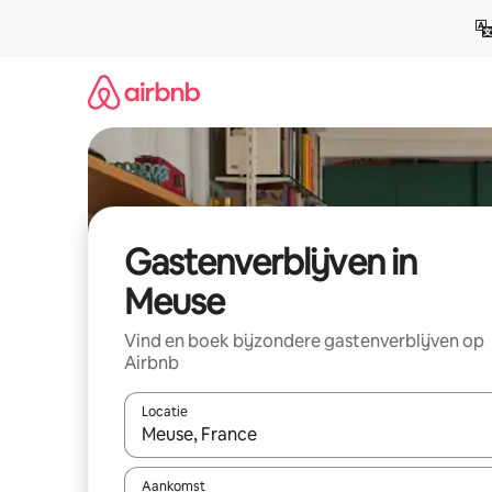
Ga
direct
naar
inhoud
Gastenverblijven in
Meuse
Vind en boek bijzondere gastenverblijven op
Airbnb
Locatie
Wanneer er suggesties beschikbaar zijn, maak je 
Aankomst