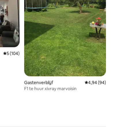
ecensies
Gemiddelde beoordeling van 5 uit 5, 104 recensies
5 (104)
Gastenverblijf
Gemiddelde beoordelin
4,94 (94)
F1 te huur xivray marvoisin