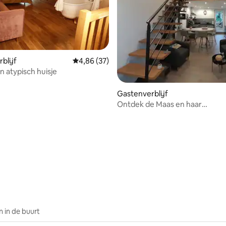
blijf
Gemiddelde beoordeling van 4,86 uit 5, 37 r
4,86 (37)
n atypisch huisje
Gastenverblijf
Ontdek de Maas en haar
herdenkingsplaatsen
 van 4,97 uit 5, 131 recensies
 in de buurt