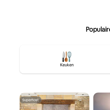
een bed van 160 x 200,een badkamer
slaapkame
met douche en uitgerust met een
Buiten: te
wasmachine. Op de tussenverdieping
/barbecu
een aangename en comfortabele
Schoonmaa
woonkamer,converteerbaar in een bed
pakket)
van 160x200 of 2 bedden van
Populair
80x200,met tv. Wifi-toegang. Lodge is
rookvrij. De accommodatie is inclusief
trap om toegang te krijgen tot de
slaapkamers
Keuken
Superhost
Superhost