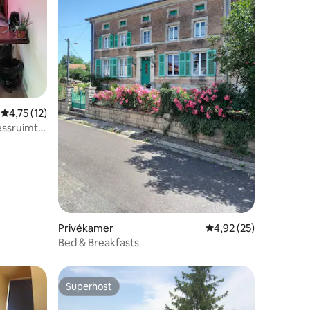
Gemiddelde beoordeling van 4,75 uit 5, 12 recensies
4,75 (12)
nessruimte
Privékamer
Gemiddelde beoordelin
4,92 (25)
Bed & Breakfasts
Superhost
Superhost