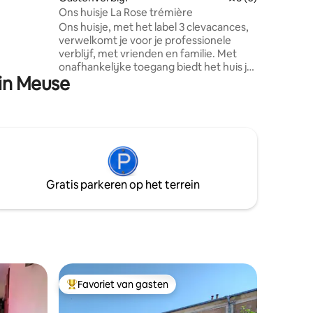
aximaal 1
magnetro
Ons huisje La Rose trémière
er
Ontbijt i
Ons huisje, met het label 3 clevacances,
probleem
verwelkomt je voor je professionele
verblijf, met vrienden en familie. Met
onafhankelijke toegang biedt het huis je
 in Meuse
alle comfort in een originele vintage stijl!
Het huis heeft een grote keuken, een
badkamer, een woonkamer met een
uittrekbaar bed, een slaapkamer met
een groot tweepersoonsbed (160*200
cm) en een slaapkamer met een groot
tweepersoonsbed (160*200 cm) en een
eenpersoonsbed (90*200 cm), evenals
Gratis parkeren op het terrein
een eigen en schaduwrijk terras.
Favoriet van gasten
Topfavoriet van gasten