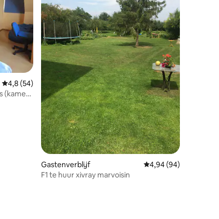
ecensies
Gemiddelde beoordeling van 4,8 uit 5, 54 recensies
4,8 (54)
ns (kamer
Gastenverblijf
Gemiddelde beoordelin
4,94 (94)
F1 te huur xivray marvoisin