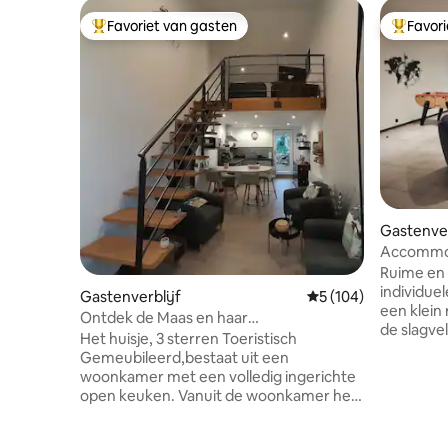
Favoriet van gasten
Favor
Topfavoriet van gasten
Topfavor
Gastenver
Accommoda
herdenkin
Ruime en 
individue
Gastenverblijf
Gemiddelde beoordeli
5 (104)
een klein
Ontdek de Maas en haar
de slagve
herdenkingsplaatsen
Het huisje, 3 sterren Toeristisch
beziensw
Gemeubileerd,bestaat uit een
geheugen. Be
woonkamer met een volledig ingerichte
vriendeli
open keuken. Vanuit de woonkamer heb
ruimte, di
je uitzicht op de natuur door het
biljart, darts,...). Verd
erkerraam. Boven een slaapkamer met
eilandkeu