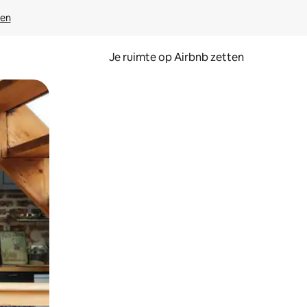
ven
Je ruimte op Airbnb zetten
ken of swipen.