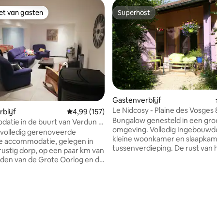
iet van gasten
Superhost
iet van gasten
Superhost
Gastenverblijf
Le Nidcosy - Plaine des Vosges
blijf
Gemiddelde beoordeling van 4,99 uit 5, 157 r
4,99 (157)
Bungalow genesteld in een gr
tie in de buurt van Verdun -
omgeving. Volledig Ingebouwd
gsplaatsen 14/18
volledig gerenoveerde
kleine woonkamer en slaapka
le accommodatie, gelegen in
ng van 5 uit 5, 104 recensies
tussenverdieping. De rust van het
 rustig dorp, op een paar km van
platteland, de charme van een 
lden van de Grote Oorlog en de
en een zwembad in gebruik en
aardigheden van het
verwarmd van juni tot eind aug
gane grond: zeer grote
Controleer voor andere period
jke woonkamer met bank /tv-
of deze beschikbaar zijn. Toeg
verse spelletjes (tafelvoetbal,
SPA van de eigenaren op reser
ieping: centrale
gedurende de dag en vroege avon
ken, 2 comfortabele