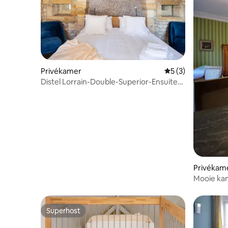
Privékamer
Gemiddelde beoord
5 (3)
Distel Lorrain-Double-Superior-Ensuite-
Garden Vie
Privékam
Mooie kam
Superhost
Superhost