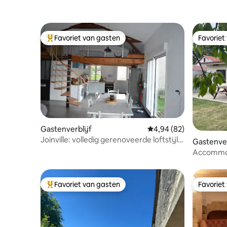
Favoriet van gasten
Favoriet
Topfavoriet van gasten
Favoriet
Gastenverblijf
Gemiddelde beoordeling
4,94 (82)
Joinville: volledig gerenoveerde loftstijl
Gastenver
schuur.
Accommod
petanque
Favoriet van gasten
Favoriet
Topfavoriet van gasten
Favoriet