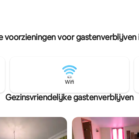
€ 15 voor 2 personen en voor m
rs, doucheruimte, apart toilet.
uur Volledig ontbijt extra: € 6 p
rras, tafel /stoelen /parasol
persoon
e/ ligbedden/boulodroom
k voor vertrek (of € 75
e voorzieningen voor gastenverblijven
Wifi
Gezinsvriendelijke gastenverblijven