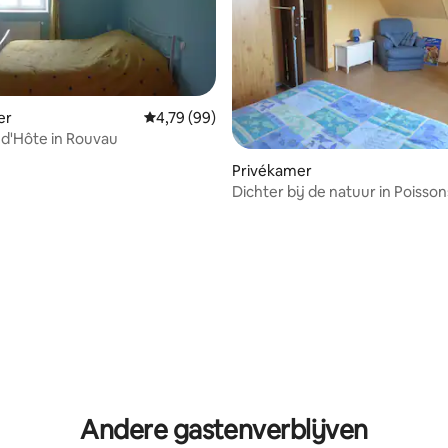
er
Gemiddelde beoordeling van 4,79 uit 5, 99 r
4,79 (99)
d'Hôte in Rouvau
Privékamer
Dichter bij de natuur in Poisso
2)
Andere gastenverblijven