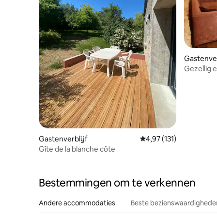
Gastenver
Gezellig e
Gastenverblijf
Gemiddelde beoordeling
4,97 (131)
Gîte de la blanche côte
Bestemmingen om te verkennen
Andere accommodaties
Beste bezienswaardigheden