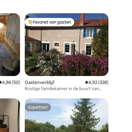
Favoriet van gasten
Topfavoriet van gasten
ecensies
Gemiddelde beoordeling van 4,96 uit 5, 50 recensies
4,96 (50)
Gastenverblijf
Gemiddelde beoordeling
4,92 (328)
Rustige familiekamer in de buurt van
Verdun
Superhost
Superhost