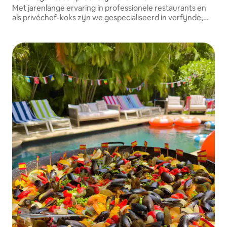
Met jarenlange ervaring in professionele restaurants en
als privéchef-koks zijn we gespecialiseerd in verfijnde,
plantaardige gerechten die creativiteit, techniek en
uitzonderlijke gastvrijheid combineren in elk gerecht