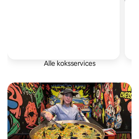
Ik 
ko
Alle koksservices