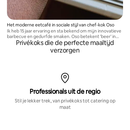
Het moderne eetcafé in sociale stijl van chef-kok Oso
Ik heb 15 jaar ervaring en sta bekend om mijn innovatieve
barbecue en gedurfde smaken. Oso betekent 'beer' in
Privékoks die de perfecte maaltijd
het Spaans, een knipoog naar mijn bijnaam en stijl.
verzorgen
Professionals uit de regio
Stil je lekker trek, van privékoks tot catering op
maat