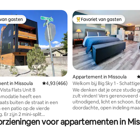
 van gasten
Favoriet van gasten
 van gasten
Topfavoriet van gasten
van 4,89 uit 5, 284 recensies
Appartement in Missoula
G
Welkom bij Big Sky 1 - Schatti
nt in Missoula
Gemiddelde beoordeling van 4,93 uit 5, 466 
4,93 (466)
Studio
We denken dat je onze studio 
ista Flats Unit B
zult vinden! Vers gerenoveerd 
modatie heeft een
uitnodigend, licht en schoon. E
aats buiten de straat in een
doordachte, open indeling maa
 een patio op de vierde
gebruik van de ruimte met een
. Er zijn 2 mini-split
compacte keuken, gezellig zitj
orzieningen voor appartementen in Mi
rmingseenheden, een
queensize bed, een stapelwass
ne/droger, vaatwasser,
volledig bad en een slimme ops
met ijsmachine, een
Perfect voor een koppel of solo 
, een volledig fornuis en een