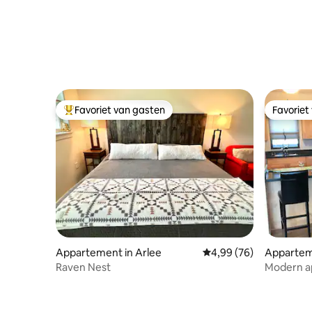
Favoriet van gasten
Favoriet
Topfavoriet van gasten
Favoriet
Appartement in Arlee
Gemiddelde beoordeling
4,99 (76)
Apparteme
Raven Nest
Modern a
van St. Pa