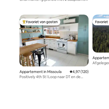
*Modern en gezellig*
Favoriet van gasten
Favoriet
Topfavoriet van gasten
Favoriet
Apparteme
Afgelegen 
met 2 sla
Appartement in Missoula
Gemiddelde beoordeling 
4,97 (120)
benedenv
Positively 4th St l Loop naar DT en de
rivier