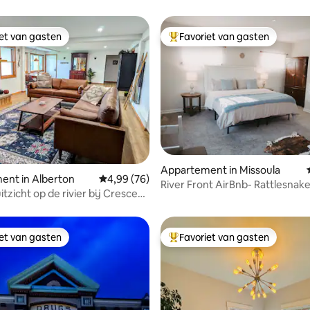
iet van gasten
Favoriet van gasten
iet van gasten
Topfavoriet van gasten
 van 4,82 uit 5, 76 recensies
Appartement in Missoula
ent in Alberton
Gemiddelde beoordeling van 4,99 uit 5, 76 r
4,99 (76)
River Front AirBnb- Rattlesnak
itzicht op de rivier bij Crescent
Appartement- Apt. #2
rm
iet van gasten
Favoriet van gasten
iet van gasten
Topfavoriet van gasten