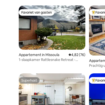
Favoriet van gasten
Favor
Favoriet van gasten
Topfavor
Appartement in Missoula
Gemiddelde beoordeling
4,82 (76)
1-slaapkamer Rattlesnake Retreat -
Appartem
maandelijkse huur!
Prachtig u
Ridge Fa
Superhost
Favor
Superhost
Topfavor