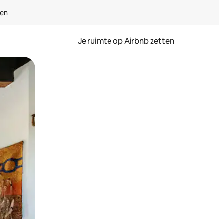
ven
Je ruimte op Airbnb zetten
ken of swipen.