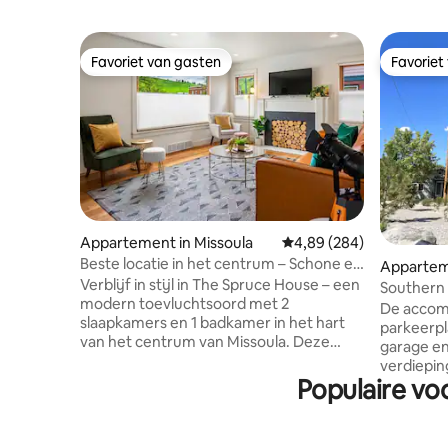
Favoriet van gasten
Favoriet
Favoriet van gasten
Favoriet
Appartement in Missoula
Gemiddelde beoordeling 
4,89 (284)
Beste locatie in het centrum – Schone en
Apparteme
lichte bungalow
Verblijf in stijl in The Spruce House – een
Southern V
modern toevluchtsoord met 2
De accom
slaapkamers en 1 badkamer in het hart
parkeerpl
van het centrum van Missoula. Deze
garage en
zorgvuldig ingerichte ruimte is perfect
verdieping
voor stellen, vrienden of kleine gezinnen
Populaire vo
AC/verwa
en combineert comfort en
wasmachi
functionaliteit met een strakke,
koelkast 
verfijnde uitstraling. Geniet van een
magnetron