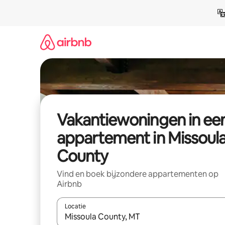
Ga
direct
naar
inhoud
Vakantiewoningen in ee
appartement in Missoul
County
Vind en boek bijzondere appartementen op
Airbnb
Locatie
Wanneer er suggesties beschikbaar zijn, maak je 