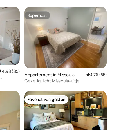
Superhost
Superhost
Gemiddelde beoordeling van 4,98 uit 5, 85 recensies
4,98 (85)
Appartement in Missoula
Gemiddelde beoordelin
4,76 (55)
ecensies
e
Gezellig, licht Missoula-uitje
Favoriet van gasten
Favoriet van gasten