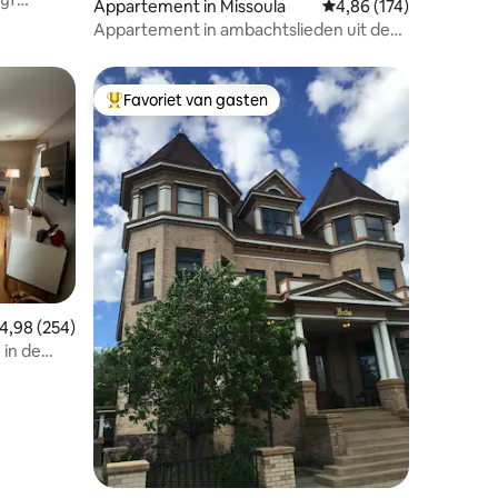
Appartement in Missoula
Gemiddelde beoordeling
4,86 (174)
um
Appartement in ambachtslieden uit de
jaren 1930, eigen ingang
Favoriet van gasten
Topfavoriet van gasten
ecensies
emiddelde beoordeling van 4,98 uit 5, 254 recensies
4,98 (254)
 in de