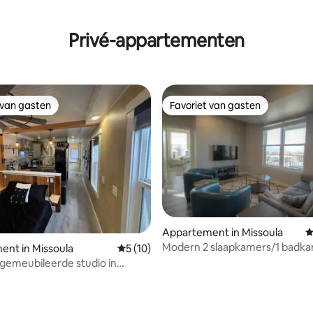
Privé-appartementen
 van gasten
Favoriet van gasten
 van gasten
Favoriet van gasten
Appartement in Missoula
G
Modern 2 slaapkamers/1 badk
ing van 5 uit 5, 64 recensies
nt in Missoula
Gemiddelde beoordeling van 5 uit 5, 10 r
5 (10)
een PRACHTIG uitzicht!!
gemeubileerde studio in
 op loopafstand, in de buurt