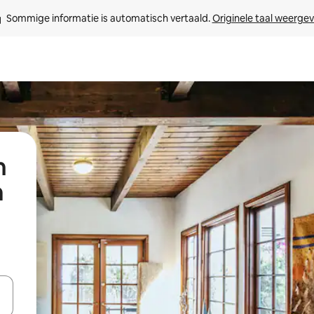
Sommige informatie is automatisch vertaald. 
Originele taal weerge
n
a
een keuze met je de pijltjestoetsen omhoog en omlaag, óf door te tik