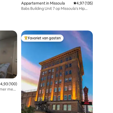
Appartement in Missoula
Gemiddelde beoordeling
4,97 (135)
Babs Building Unit 7 op Missoula's Hip
Strip
Favoriet van gasten
Topfavoriet van gasten
emiddelde beoordeling van 4,93 uit 5, 100 recensies
4,93 (100)
amer met
ecensies