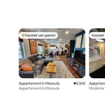
Favoriet van gasten
Favoriet
Topfavoriet van gasten
Favoriet
Appartement in Missoula
Gemiddelde beoordel
5 (64)
Apparteme
Appartement in Missoula
Moderne 
Downtown,
van UM