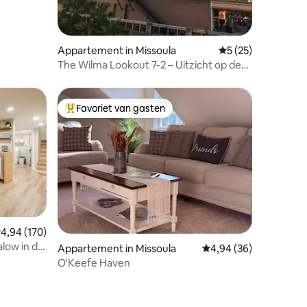
Appartement in Missoula
Gemiddelde beoorde
5 (25)
The Wilma Lookout 7-2 – Uitzicht op de
rivier in het centrum
Favoriet van gasten
Topfavoriet van gasten
emiddelde beoordeling van 4,94 uit 5, 170 recensies
4,94 (170)
low in de
ecensies
Appartement in Missoula
Gemiddelde beoordelin
4,94 (36)
O'Keefe Haven