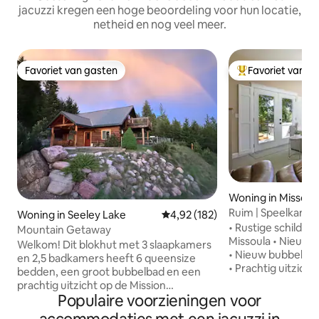
jacuzzi kregen een hoge beoordeling voor hun locatie,
netheid en nog veel meer.
Favoriet van gasten
Favoriet van g
Favoriet van gasten
Topfavoriet van 
Woning in Missoul
Ruim | Speelkamer 
Woning in Seeley Lake
Gemiddelde beoordeling van 4,92
4,92 (182)
op wilde dieren
• Rustige schildera
Mountain Getaway
Missoula • Nieuw 
Welkom! Dit blokhut met 3 slaapkamers
• Nieuw bubbelba
en 2,5 badkamers heeft 6 queensize
• Prachtig uitzich
bedden, een groot bubbelbad en een
grote achterdekke
prachtig uitzicht op de Mission
bijgewerkt en sch
Populaire voorzieningen voor
Mountains. Gelegen op loopafstand van
toegestaan na goedkeu
restaurants, bars en een tankstation.