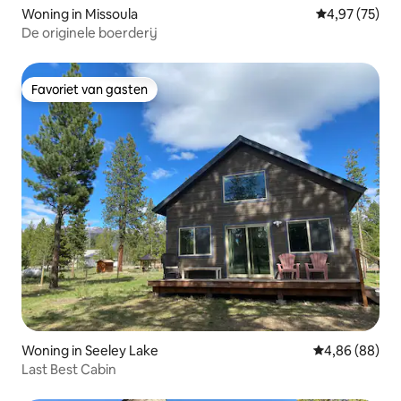
Woning in Missoula
Gemiddelde be
4,97 (75)
De originele boerderij
Favoriet van gasten
Favoriet van gasten
Woning in Seeley Lake
Gemiddelde be
4,86 (88)
Last Best Cabin