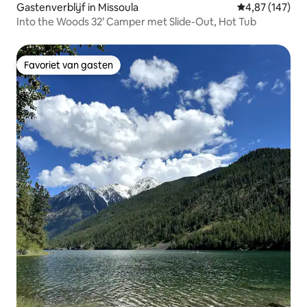
Gastenverblijf in Missoula
Gemiddelde beo
4,87 (147)
Into the Woods 32’ Camper met Slide-Out, Hot Tub
Favoriet van gasten
Favoriet van gasten