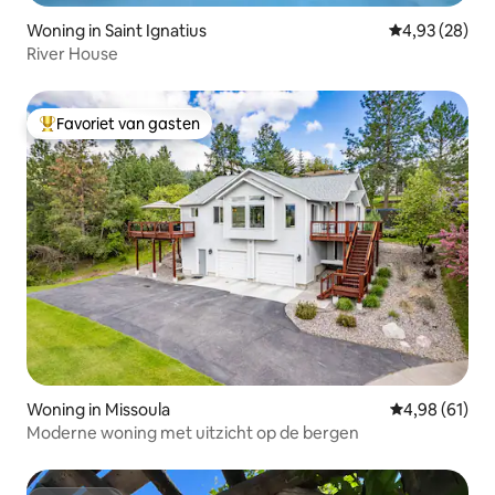
Woning in Saint Ignatius
Gemiddelde be
4,93 (28)
River House
Favoriet van gasten
Topfavoriet van gasten
Woning in Missoula
Gemiddelde be
4,98 (61)
Moderne woning met uitzicht op de bergen