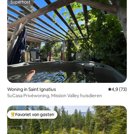
Superhost
Superhost
Woning in Saint Ignatius
Gemiddelde b
4,9 (73)
SuCasa Privéwoning, Mission Valley huisdieren
Favoriet van gasten
Topfavoriet van gasten