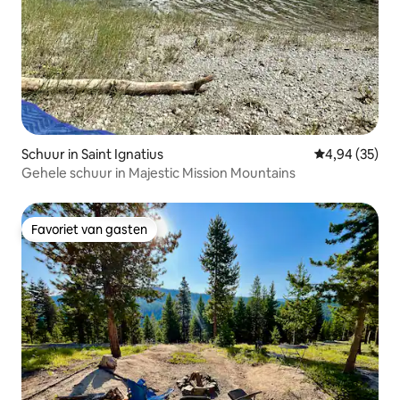
Schuur in Saint Ignatius
Gemiddelde be
4,94 (35)
Gehele schuur in Majestic Mission Mountains
Favoriet van gasten
Favoriet van gasten