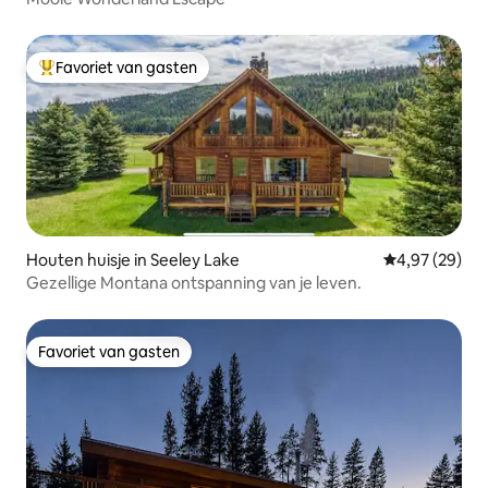
Favoriet van gasten
Topfavoriet van gasten
Houten huisje in Seeley Lake
Gemiddelde be
4,97 (29)
Gezellige Montana ontspanning van je leven.
Favoriet van gasten
Favoriet van gasten