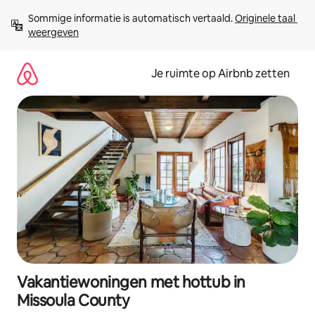
Ga
Sommige informatie is automatisch vertaald. 
Originele taal 
direct
weergeven
naar
inhoud
Je ruimte op Airbnb zetten
Vakantiewoningen met hottub in
Missoula County