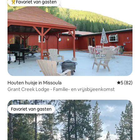
Favoriet van gasten
Topfavoriet van gasten
Houten huisje in Missoula
Gemiddelde
5 (82)
Grant Creek Lodge - Familie- en vrijsbijeenkomst
Favoriet van gasten
Favoriet van gasten