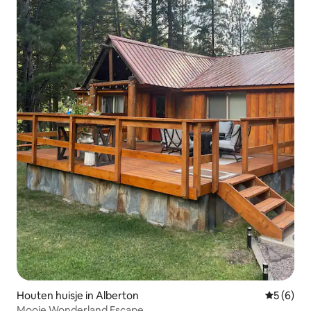
Houten huisje in Alberton
Gemiddeld
5 (6)
Mooie Wonderland Escape