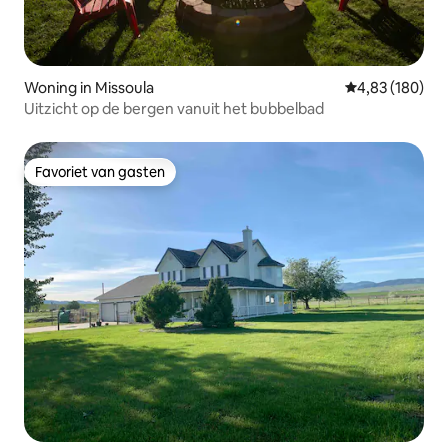
Woning in Missoula
Gemiddelde beo
4,83 (180)
Uitzicht op de bergen vanuit het bubbelbad
Favoriet van gasten
Favoriet van gasten