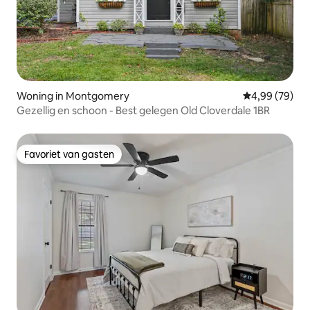
Woning in Montgomery
Gemiddelde be
4,99 (79)
Gezellig en schoon - Best gelegen Old Cloverdale 1BR
Favoriet van gasten
Favoriet van gasten