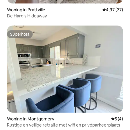
Woning in Prattville
Gemiddelde be
4,97 (37)
De Hargis Hideaway
Superhost
Superhost
Woning in Montgomery
Gemiddeld
5 (4)
Rustige en veilige retraite met wifi en privéparkeerplaats