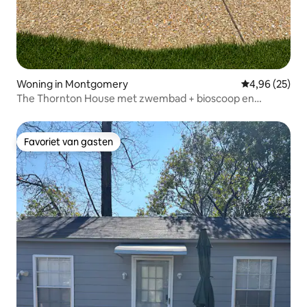
Woning in Montgomery
Gemiddelde be
4,96 (25)
The Thornton House met zwembad + bioscoop en
speelkamer
Favoriet van gasten
Favoriet van gasten