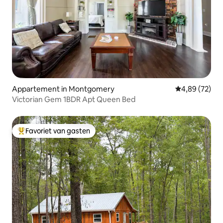
Appartement in Montgomery
Gemiddelde be
4,89 (72)
Victorian Gem 1BDR Apt Queen Bed
Favoriet van gasten
Topfavoriet van gasten