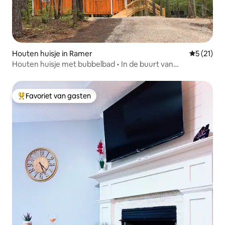
Houten huisje in Ramer
Gemiddelde
5 (21)
Houten huisje met bubbelbad • In de buurt van
Montgomery en Troy
Favoriet van gasten
Topfavoriet van gasten