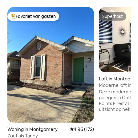
Favoriet van gasten
Superhost
Topfavoriet van gasten
Superhost
Loft in Montgome
Moderne loft in hi
Firestation
Deze moderne, bij
gelegen in Cottage 
Points Firestation
uitzicht op het ce
unieke ruimte, per
komen of te enter
dag reizen of verkennen. Di
Woning in Montgomery
Gemiddelde beoordeling van 4,96
4,96 (172)
aan de historische
Zoet als Tandy