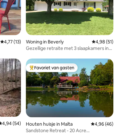
ecensies
Gemiddelde beoordeling van 4,77 uit 5, 13 recensies
4,77 (13)
Woning in Beverly
Gemiddelde beoordelin
4,98 (51)
Gezellige retraite met 3 slaapkamers in
een landelijke omgeving
Favoriet van gasten
Topfavoriet van gasten
Gemiddelde beoordeling van 4,94 uit 5, 54 recensies
4,94 (54)
Houten huisje in Malta
Gemiddelde beoordelin
4,96 (46)
Sandstone Retreat - 20 Acre
ecensies
privélandgoed