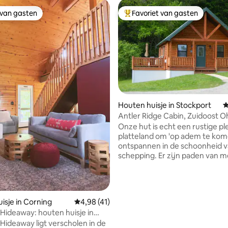
 van gasten
Favoriet van gasten
 van gasten
Topfavoriet van gasten
Houten huisje in Stockport
G
Antler Ridge Cabin, Zuidoost O
van 4,98 uit 5, 203 recensies
Onze hut is echt een rustige pl
platteland om 'op adem te kom
ontspannen in de schoonheid 
schepping. Er zijn paden van meer dan
32 hectare glooiende heuvels 
waar je herten en andere wilde
kunt besluipen. Comfortabel voor vier.
Vuurplaats/grill en brandhout. Veranda
isje in Corning
Gemiddelde beoordeling van 4,98 uit 5, 41 
4,98 (41)
met tafel en 2 stoelen om je kof
ideaway: houten huisje in
drinken. Terras met gasgrill, 4 
ideaway ligt verscholen in de
tafel. 2 slaapkamers met queen