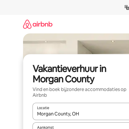
Ga
direct
naar
inhoud
Vakantieverhuur in
Morgan County
Vind en boek bijzondere accommodaties op
Airbnb
Locatie
Wanneer er suggesties beschikbaar zijn, maak je 
Aankomst