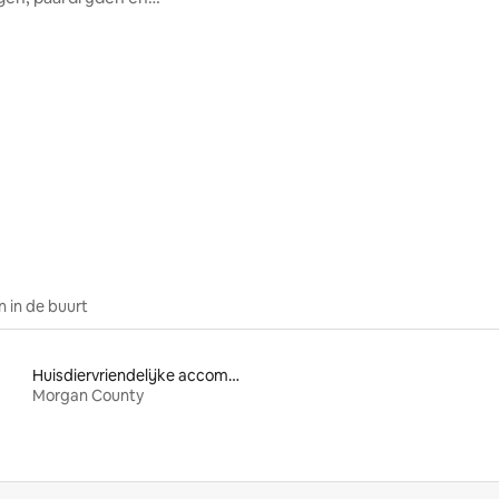
en!
ling van 5 uit 5, 14 recensies
 in de buurt
Huisdiervriendelijke accommodaties
Morgan County