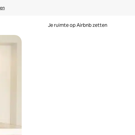
ven
Je ruimte op Airbnb zetten
ken of swipen.