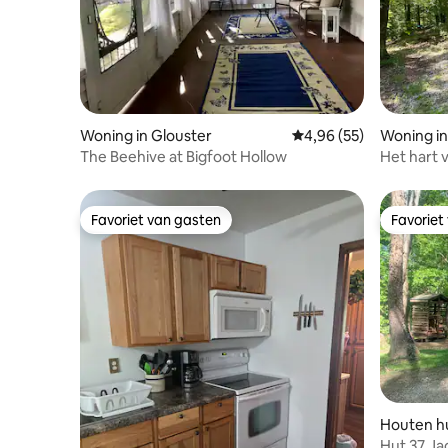
Woning in Glouster
Gemiddelde beoordeling
4,96 (55)
Woning in
The Beehive at Bigfoot Hollow
Het hart 
Favoriet van gasten
Favoriet
Favoriet van gasten
Favoriet
Houten hu
Hut 37 Ja