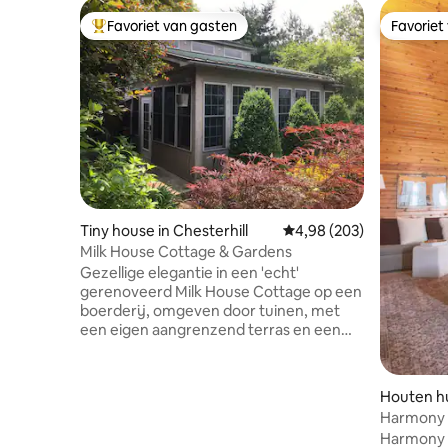
Favoriet van gasten
Favoriet
Topfavoriet van gasten
Favoriet
Tiny house in Chesterhill
Gemiddelde beoordeling 
4,98 (203)
Milk House Cottage & Gardens
Gezellige elegantie in een 'echt'
gerenoveerd Milk House Cottage op een
boerderij, omgeven door tuinen, met
een eigen aangrenzend terras en een
handig toetsenpaneel voor zelf
inchecken. Gelegen in een Quaker- en
Old-World Amish-gebied. Onze
Houten hu
landelijke oase heeft een trapsgewijze
Harmony H
vallei en uitzicht op de grote luchten,
Corning
Harmony H
temidden van omhelzende