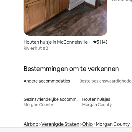
ontspann
Houten huisje in McConnelsville
Gemiddelde beoorde
5 (14)
Rivierhut #2
Bestemmingen om te verkennen
Andere accommodaties
Beste bezienswaardigheden
Gezinsvriendelijke accommodaties
Houten huisjes
Morgan County
Morgan County
Airbnb
Verenigde Staten
Ohio
Morgan County