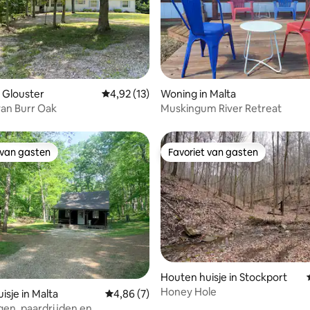
 van 4,96 uit 5, 55 recensies
 Glouster
Gemiddelde beoordeling van 4,92 uit 5, 13 r
4,92 (13)
Woning in Malta
van Burr Oak
Muskingum River Retreat
 van gasten
Favoriet van gasten
 van gasten
Favoriet van gasten
Houten huisje in Stockport
Honey Hole
isje in Malta
Gemiddelde beoordeling van 4,86 uit 5, 7 r
4,86 (7)
gen, paardrijden en