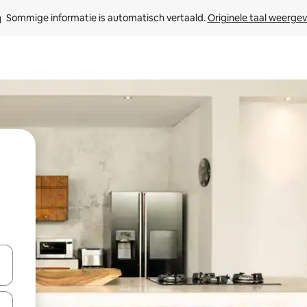
Sommige informatie is automatisch vertaald. 
Originele taal weerge
een keuze met je de pijltjestoetsen omhoog en omlaag, óf door te tik