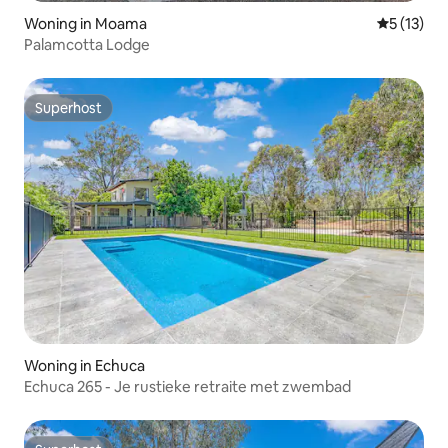
Woning in Moama
Gemiddelde
5 (13)
Palamcotta Lodge
Superhost
Superhost
Woning in Echuca
Echuca 265 - Je rustieke retraite met zwembad