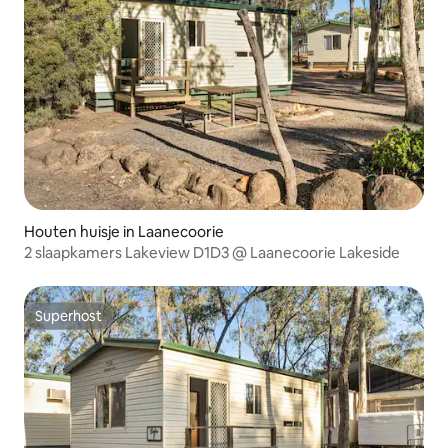
Houten huisje in Laanecoorie
2 slaapkamers Lakeview D1D3 @ Laanecoorie Lakeside
Superhost
Superhost