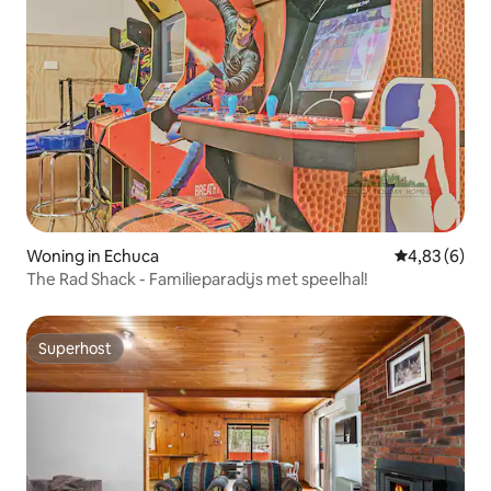
Woning in Echuca
Gemiddelde b
4,83 (6)
The Rad Shack - Familieparadijs met speelhal!
Superhost
Superhost