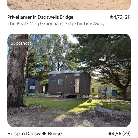
Privékamer in Dadswells Bridge
Gemiddelde be
4,76 (21)
The Peaks 2 bij Grampians 'Edge by Tiny Away
Superhost
Superhost
Huisje in Dadswells Bridge
Gemiddelde be
4,86 (29)