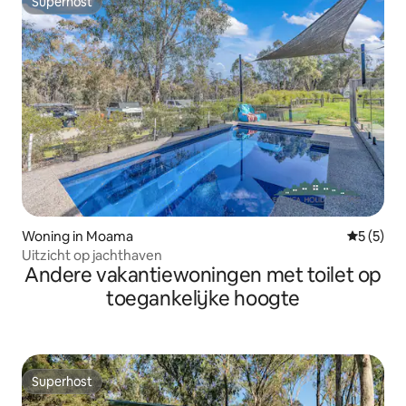
Superhost
Superhost
Woning in Moama
Gemiddeld
5 (5)
Uitzicht op jachthaven
Andere vakantiewoningen met toilet op
toegankelijke hoogte
Superhost
Superhost