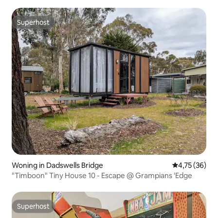
Superhost
Superhost
Woning in Dadswells Bridge
Gemiddelde be
4,75 (36)
"Timboon" Tiny House 10 - Escape @ Grampians 'Edge
Superhost
Superhost