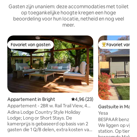
Gasten zijn unaniem: deze accommodaties met toilet
op toegankelijke hoogte kregen een hoge
beoordeling voor hun locatie, netheid en nog veel
meer.
Favoriet van gasten
Favoriet van g
Favoriet van gasten
Topfavoriet van 
Appartement in Bright
Gemiddelde beoordeling van 4,9
4,96 (23)
Appartement - 2BR w. Rail Trail View, 4
Gastsuite in Malm
gasten (kamers 5,6)
Adina Lodge Country Style Holiday
Yesa
Lodge; Long or Short Stays. De
BESPAAR benzine.
kamerprijs is gebaseerd op basis van 2
We liggen op vijf 
gasten die 1 Q/B delen, extra kosten van
station. Op tien m
$ 40pp/ pn zijn van toepassing voor
beroemde Malmsbu