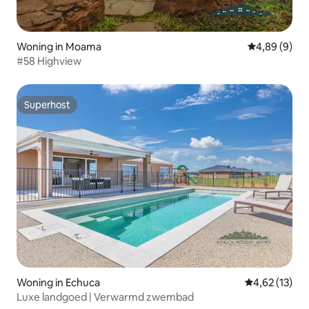
Woning in Moama
Gemiddelde b
4,89 (9)
#58 Highview
Superhost
Superhost
Woning in Echuca
Gemiddelde be
4,62 (13)
Luxe landgoed | Verwarmd zwembad