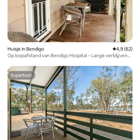
Huisje in Bendigo
Gemiddelde b
4,9 (62)
Op loopafstand van Bendigo Hospital – Lange verblijven
welkom
Superhost
Superhost