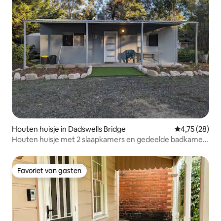
Houten huisje in Dadswells Bridge
Gemiddelde be
4,75 (28)
Houten huisje met 2 slaapkamers en gedeelde badkamer
in Grampians
Favoriet van gasten
Favoriet van gasten