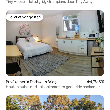
Tiny House in loftstijl bij Grampians door Tiny Away
Favoriet van gasten
Favoriet van gasten
Privékamer in Dadswells Bridge
Gemiddelde be
4,75 (63)
Houten huisje met 1 slaapkamer en gedeelde badkamer in
Grampian