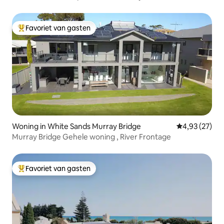
Nagambie
Favoriet van gasten
Topfavoriet van gasten
Woning in White Sands Murray Bridge
Gemiddelde be
4,93 (27)
Murray Bridge Gehele woning , River Frontage
Favoriet van gasten
Topfavoriet van gasten