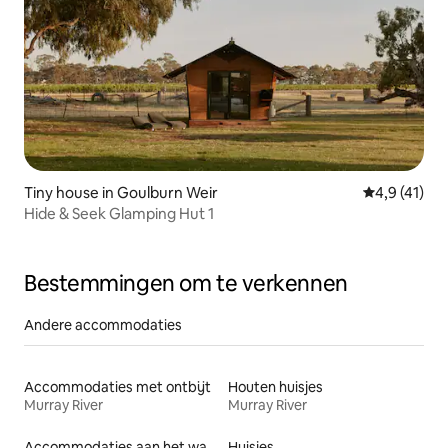
Tiny house in Goulburn Weir
Gemiddelde b
4,9 (41)
Hide & Seek Glamping Hut 1
Bestemmingen om te verkennen
Andere accommodaties
Accommodaties met ontbijt
Houten huisjes
Murray River
Murray River
Accommodaties aan het water
Huisjes