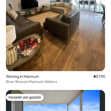
Woning in Mannum
Gemiddelde
5 (19)
River Breeze Mannum Waters
Favoriet van gasten
Favoriet van gasten