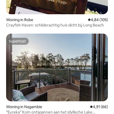
Woning in Robe
Gemiddelde beo
4,84 (105)
Crayfish Haven: schilderachtig huis dicht bij Long Beach
Superhost
Superhost
Woning in Nagambie
Gemiddelde be
4,91 (66)
“Eureka” Kom ontspannen aan het idyllische Lake