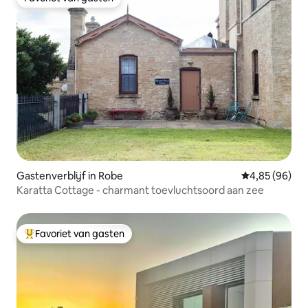
Favoriet van gasten
Gastenverblijf in Robe
Gemiddelde be
4,85 (96)
Karatta Cottage - charmant toevluchtsoord aan zee
Favoriet van gasten
Topfavoriet van gasten