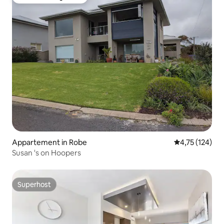
Favoriet van gasten
Appartement in Robe
Gemiddelde beo
4,75 (124)
Susan 's on Hoopers
Superhost
Superhost