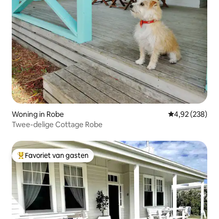
Woning in Robe
Gemiddelde beo
4,92 (238)
Twee-delige Cottage Robe
Favoriet van gasten
Topfavoriet van gasten