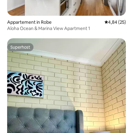
Appartement in Robe
Gemiddelde be
4,84 (25)
Aloha Ocean & Marina View Apartment 1
Superhost
Superhost