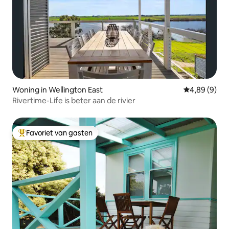
Woning in Wellington East
Gemiddelde b
4,89 (9)
Rivertime-Life is beter aan de rivier
Favoriet van gasten
Topfavoriet van gasten