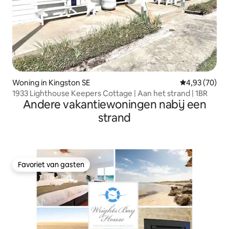
Woning in Kingston SE
Gemiddelde be
4,93 (70)
1933 Lighthouse Keepers Cottage | Aan het strand | 1BR
Andere vakantiewoningen nabij een
strand
Favoriet van gasten
Favoriet van gasten