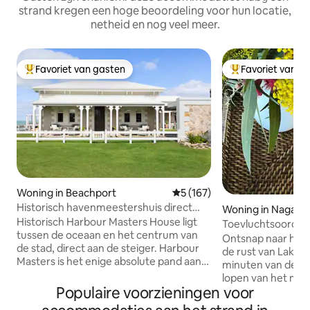
strand kregen een hoge beoordeling voor hun locatie,
netheid en nog veel meer.
Favoriet van gasten
Favoriet van g
Topfavoriet van gasten
Topfavoriet van 
Woning in Beachport
Gemiddelde beoordeling van 5
5 (167)
Historisch havenmeestershuis direct
Woning in Nagamb
aan het strand
Historisch Harbour Masters House ligt
Toevluchtsoord a
tussen de oceaan en het centrum van
- huis met 3 slaap
Ontsnap naar het 
de stad, direct aan de steiger. Harbour
badkamers
de rust van Lakesi
Masters is het enige absolute pand aan
minuten van de st
de oceaan in Beachport en is onlangs
lopen van het meer. Je zult ❤️ 
gerenoveerd naar een superieure
Populaire voorzieningen voor
12md checkout 😉 Onze plek is de ideal
standaard. Gerestaureerde historische
keuze als je naar e