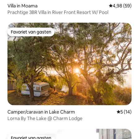
Villa in Moama
Gemiddelde be
4,98 (59)
Prachtige 3BR Villa in River Front Resort W/ Pool
Favoriet van gasten
Favoriet van gasten
Camper/caravan in Lake Charm
Gemiddelde
5 (14)
Lorna By The Lake @ Charm Lodge
Favoriet van gasten