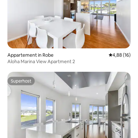
Appartement in Robe
Gemiddelde be
4,88 (16)
Aloha Marina View Apartment 2
Superhost
Superhost