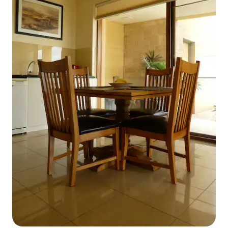
href="https://lakesideservicedapartment.com.au">Lakesid
of stuur een e-mail naar <a
href="https://lakesideservicedapartment.com.au/contact-
us/">info@lakesideservicedapartment.com.au</a>
</p> </td> </tr> </tbody> </table>