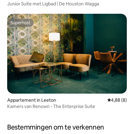
Junior Suite met Ligbad | De Houston Wagga
Superhost
Superhost
Appartement in Leeton
Gemiddelde b
4,88 (8)
Kamers van Renown - The Enterprise Suite
Bestemmingen om te verkennen