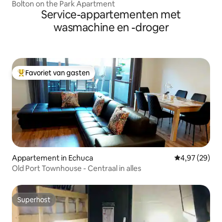
Bolton on the Park Apartment
Service-appartementen met
wasmachine en -droger
Favoriet van gasten
Topfavoriet van gasten
Appartement in Echuca
Gemiddelde be
4,97 (29)
Old Port Townhouse - Centraal in alles
Superhost
Superhost