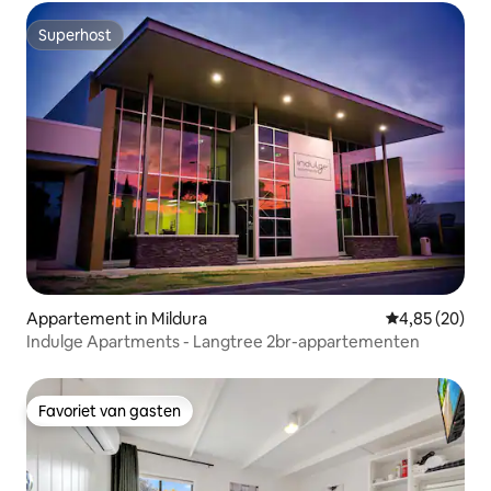
Superhost
Superhost
Appartement in Mildura
Gemiddelde be
4,85 (20)
Indulge Apartments - Langtree 2br-appartementen
Favoriet van gasten
Favoriet van gasten