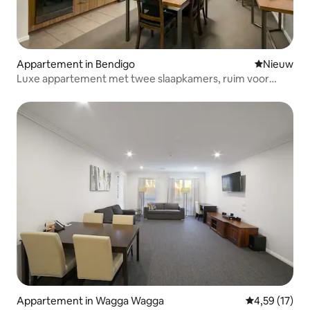
Appartement in Bendigo
Nieuwe ac
Nieuw
Luxe appartement met twee slaapkamers, ruim voor
gezinnen
Appartement in Wagga Wagga
Gemiddelde be
4,59 (17)