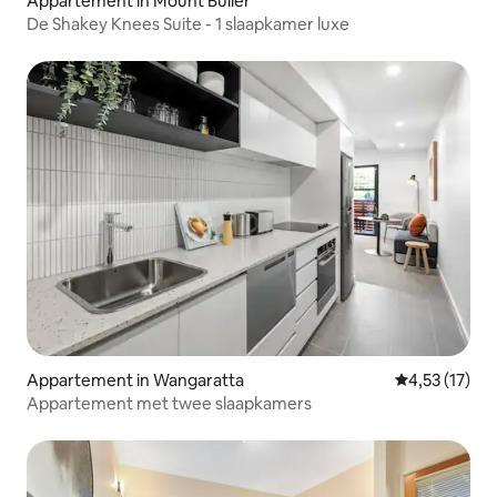
Appartement in Mount Buller
De Shakey Knees Suite - 1 slaapkamer luxe
Appartement in Wangaratta
Gemiddelde be
4,53 (17)
Appartement met twee slaapkamers