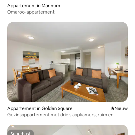
Appartement in Mannum
Omaroo-appartement
Appartement in Golden Square
Nieuwe ac
Nieuw
Gezinsappartement met drie slaapkamers, ruim en
stijlvol
Superhost