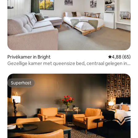
Privékamer in Bright
Gemiddelde be
4,88 (65)
Gezellige kamer met queensize bed, centraal gelegen in
Bright
Superhost
Superhost