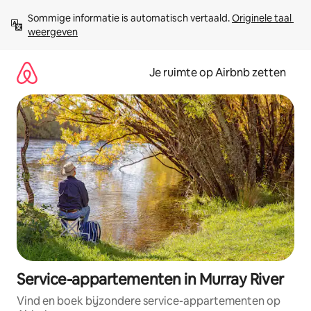
Ga
Sommige informatie is automatisch vertaald. 
Originele taal 
direct
weergeven
naar
inhoud
Je ruimte op Airbnb zetten
Service-appartementen in Murray River
Vind en boek bijzondere service-appartementen op