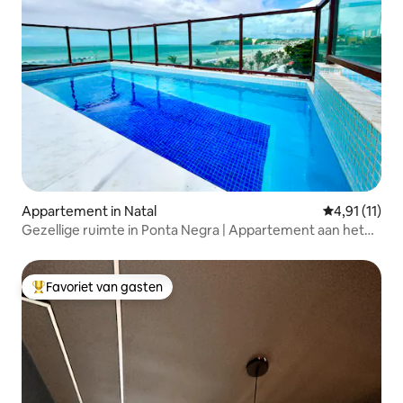
Appartement in Natal
Gemiddelde b
4,91 (11)
Gezellige ruimte in Ponta Negra | Appartement aan het
strand
Favoriet van gasten
Topfavoriet van gasten