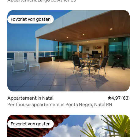
Favoriet van gasten
Favoriet van gasten
Appartement in Natal
Gemiddelde be
4,97 (63)
Penthouse appartement in Ponta Negra, Natal RN
Favoriet van gasten
Favoriet van gasten