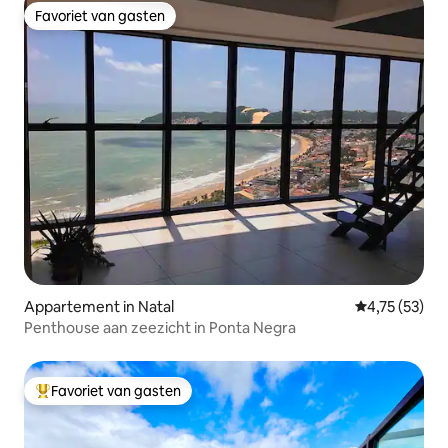
Favoriet van gasten
Favoriet van gasten
Appartement in Natal
Gemiddelde be
4,75 (53)
Penthouse aan zeezicht in Ponta Negra
Favoriet van gasten
Topfavoriet van gasten