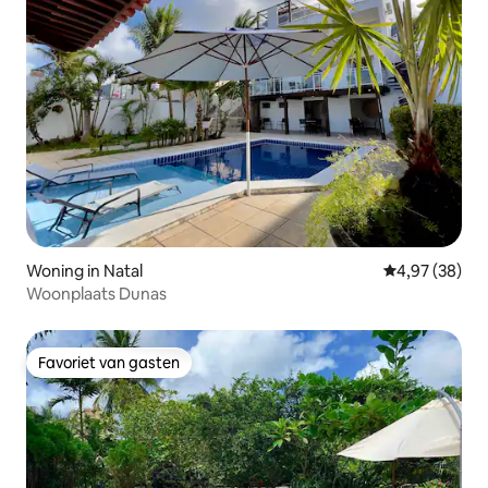
Woning in Natal
Gemiddelde be
4,97 (38)
Woonplaats Dunas
Favoriet van gasten
Favoriet van gasten