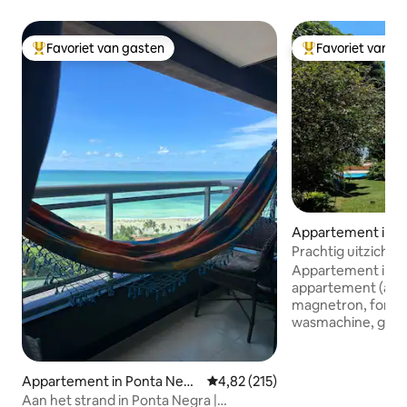
Favoriet van gasten
Favoriet van g
Topfavoriet van gasten
Topfavoriet van 
Appartement in P
a
Prachtig uitzicht 
Appartement in ee
appartement (airco
magnetron, fornuis
wasmachine, gefil
kinderbedje, kinde
van waaruit je het
en de vogels kunt
Appartement in Ponta Negr
Gemiddelde beoordeling van 4,82
4,82 (215)
rustige stad betek
a
Aan het strand in Ponta Negra |