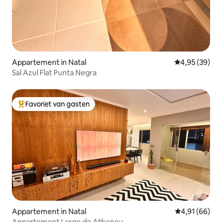
Appartement in Natal
Gemiddelde be
4,95 (39)
Sal Azul Flat Punta Negra
Favoriet van gasten
Topfavoriet van gasten
Appartement in Natal
Gemiddelde be
4,91 (66)
Appartement Largo do Atheneu