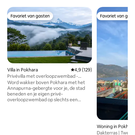
Favoriet van gasten
Favoriet van gas
Favoriet van gasten
Favoriet van gas
Villa in Pokhara
Gemiddelde beoordeling van 4,9
4,9 (129)
Privévilla met overloopzwembad -
uitzicht op de bergen en het meer
Word wakker boven Pokhara met het
Annapurna-gebergte voor je, de stad
beneden en je eigen privé-
overloopzwembad op slechts een
steenworp afstand van de woonkamer.
De Pipal Tree Mountain Villa is een
gezellige A-frame-villa, ontworpen voor
gezinnen, stellen of kleine groepen die
Woning in Pokhar
willen uitrusten, weer contact willen
Dakterras | Twee 
maken en willen genieten van de