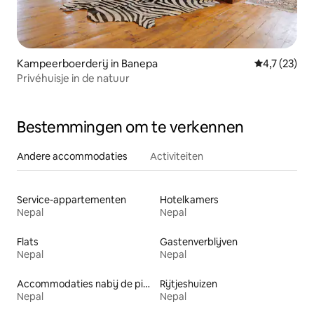
Kampeerboerderij in Banepa
Gemiddelde b
4,7 (23)
Privéhuisje in de natuur
Bestemmingen om te verkennen
Andere accommodaties
Activiteiten
Service-appartementen
Hotelkamers
Nepal
Nepal
Flats
Gastenverblijven
Nepal
Nepal
Accommodaties nabij de piste
Rijtjeshuizen
Nepal
Nepal