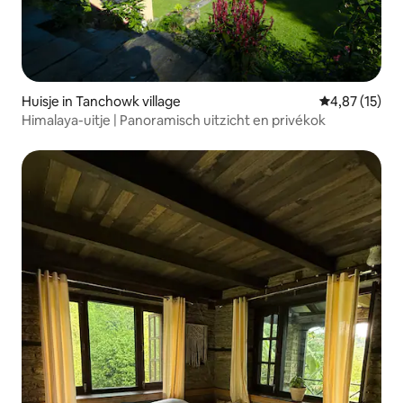
Huisje in Tanchowk village
Gemiddelde be
4,87 (15)
Himalaya-uitje | Panoramisch uitzicht en privékok