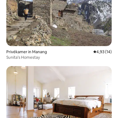
Privékamer in Manang
Gemiddelde be
4,93 (14)
Sunita's Homestay