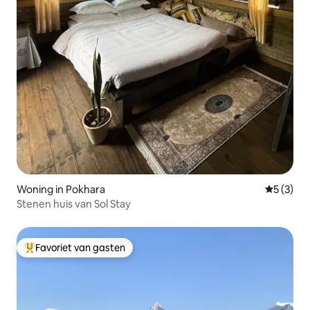
Woning in Pokhara
Gemiddeld
5 (3)
Stenen huis van Sol Stay
Favoriet van gasten
Topfavoriet van gasten