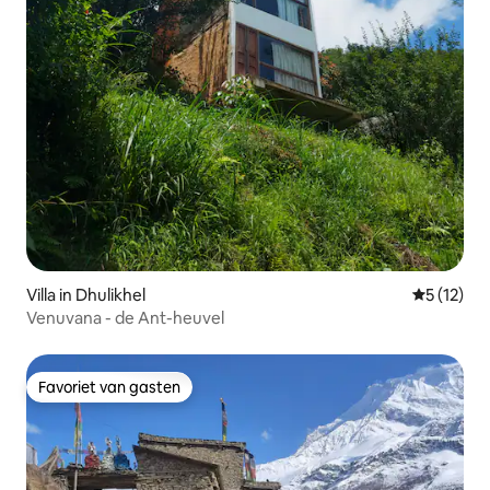
Villa in Dhulikhel
Gemiddelde
5 (12)
Venuvana - de Ant-heuvel
Favoriet van gasten
Favoriet van gasten