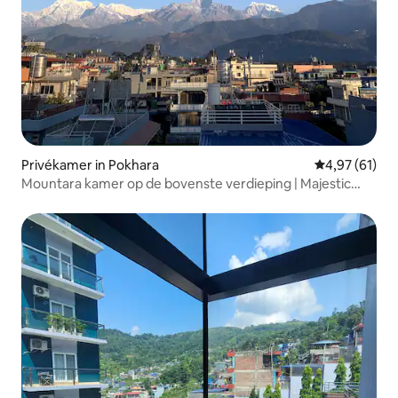
Privékamer in Pokhara
Gemiddelde be
4,97 (61)
Mountara kamer op de bovenste verdieping | Majestic
Mountain View