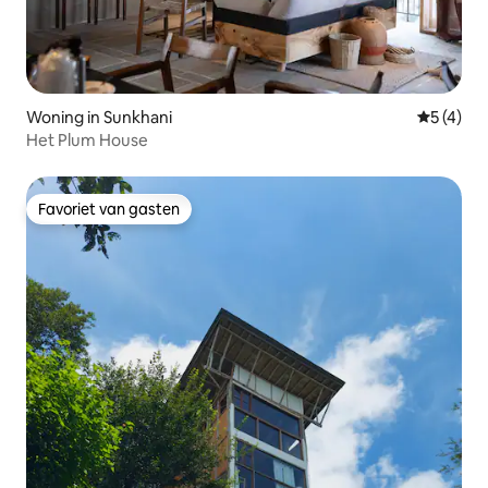
Woning in Sunkhani
Gemiddeld
5 (4)
Het Plum House
Favoriet van gasten
Favoriet van gasten