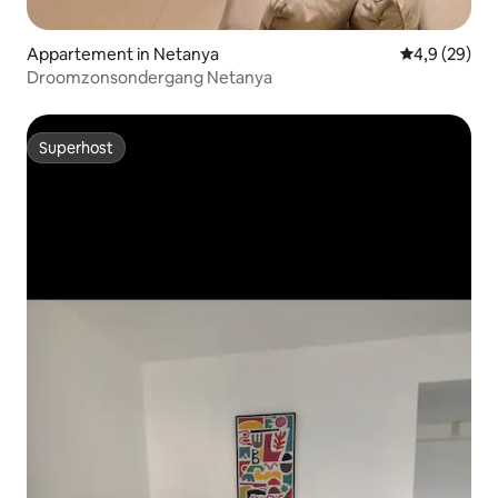
Appartement in Netanya
Gemiddelde b
4,9 (29)
Droomzonsondergang Netanya
Superhost
Superhost