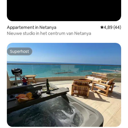
Appartement in Netanya
Gemiddelde be
4,89 (44)
Nieuwe studio in het centrum van Netanya
Superhost
Superhost