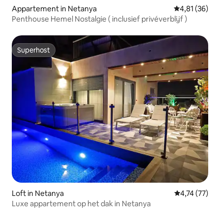
Appartement in Netanya
Gemiddelde be
4,81 (36)
Penthouse Hemel Nostalgie ( inclusief privéverblijf )
Superhost
Superhost
Loft in Netanya
Gemiddelde be
4,74 (77)
Luxe appartement op het dak in Netanya