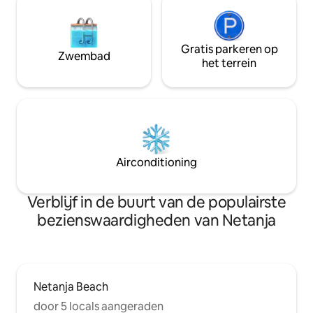
boulevard en op korte loopafstand van
Kiryat Tzanez. Ook
restaurants, cafés en entertainment in
restaurants, cafés
het stadscentrum en het strand.
Gratis parkeren op
Zwembad
het terrein
Airconditioning
Verblijf in de buurt van de populairste
bezienswaardigheden van Netanja
Netanja Beach
door 5 locals aangeraden