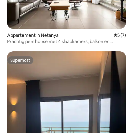
Appartement in Netanya
Gemiddeld
5 (7)
Prachtig penthouse met 4 slaapkamers, balkon en
zeezicht
Superhost
Superhost