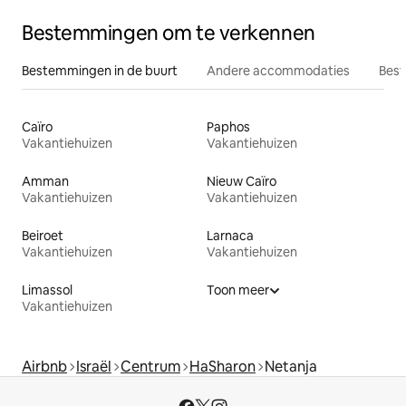
Bestemmingen om te verkennen
Bestemmingen in de buurt
Andere accommodaties
Best
Caïro
Paphos
Vakantiehuizen
Vakantiehuizen
Amman
Nieuw Caïro
Vakantiehuizen
Vakantiehuizen
Beiroet
Larnaca
Vakantiehuizen
Vakantiehuizen
Limassol
Toon meer
Vakantiehuizen
Airbnb
Israël
Centrum
HaSharon
Netanja