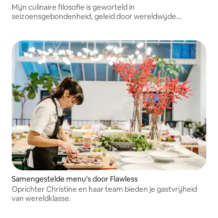
Mijn culinaire filosofie is geworteld in
seizoensgebondenheid, geleid door wereldwijde
invloeden, techniek op Michelin-niveau en een opvoeding
gevormd door de oceaan. Stuur me een bericht voordat
je reserveert. Bedankt!
Samengestelde menu's door Flawless
Oprichter Christine en haar team bieden je gastvrijheid
van wereldklasse.