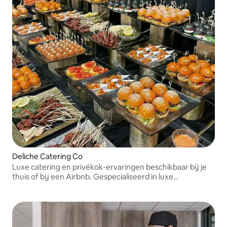
Deliche Catering Co
Luxe catering en privékok-ervaringen beschikbaar bij je
thuis of bij een Airbnb. Gespecialiseerd in luxe
comfortkeuken, interactieve kookstations, bruiloften,
evenementen en een prominente klantenkring in NYC en
NJ.