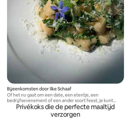
Bijeenkomsten door Ilke Schaaf
Of het nu gaat om een date, een etentje, een
bedrijfsevenement of een ander soort feest, je kunt
Privékoks die de perfecte maaltijd
gerechten van hoog niveau verwachten met lokale
seizoensgebonden ingrediënten
verzorgen