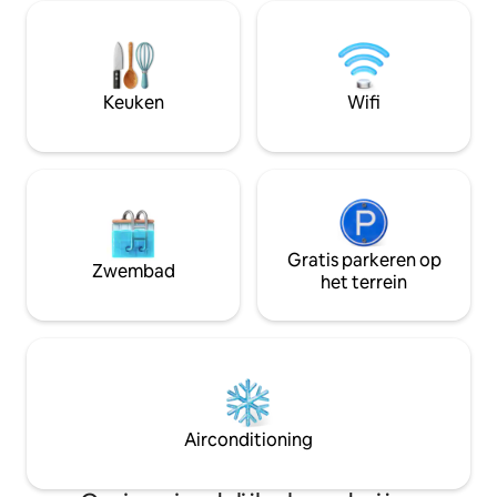
vandaag. Casa Ca
dichtstbijzijnde stranden en op 5
eeuw oud huis wer
minuten rijden van de oevers van de
gerestaureerd op 
rivier de Chapora. Het is een ideale
met behoud van d
uitvalsbasis voor reizigers die de
oorspronkelijke st
stranden van Morjim, Ashwem,
Keuken
Wifi
Arambol, Vagator, Anjuna, Baga en
Calangute willen verkennen.
Gratis parkeren op
Zwembad
het terrein
Airconditioning