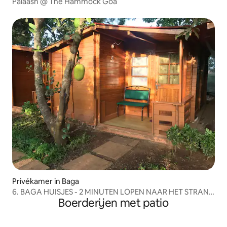
Palaash @ The Hammock Goa
Privékamer in Baga
6. BAGA HUISJES - 2 MINUTEN LOPEN NAAR HET STRAND
Boerderijen met patio
VAN BAGA