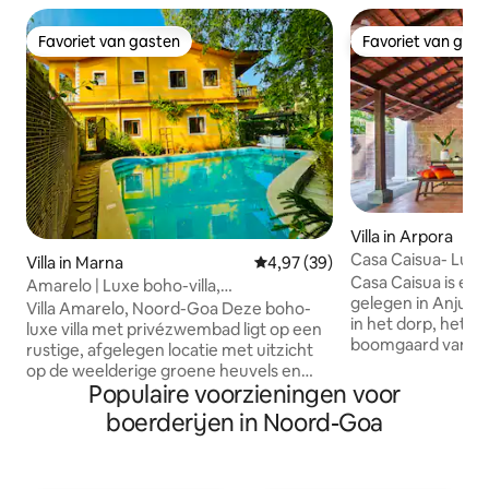
Favoriet van gasten
Favoriet van gas
Favoriet van gasten
Favoriet van gas
Villa in Arpora
Casa Caisua- Luxur
Villa in Marna
Gemiddelde beoordeling van 4,9
4,97 (39)
Casa Caisua is een
Amarelo | Luxe boho-villa,
gelegen in Anjuna
privézwembad en uitzicht op de
Villa Amarelo, Noord-Goa Deze boho-
in het dorp, het li
zonsondergang
luxe villa met privézwembad ligt op een
boomgaard van 20
rustige, afgelegen locatie met uitzicht
en ligt op een paa
op de weelderige groene heuvels en
het strand van Vag
Populaire voorzieningen voor
rijstvelden aan de achterzijde en
hoog te midden va
adembenemende zonsondergangen
boerderijen in Noord-Goa
onder de heldere 
aan de voorzijde. De villa ligt op 30
meerdere verhalen 
minuten van de nieuwe luchthaven
gekomen om te res
MOPA, op 10 minuten rijden van de