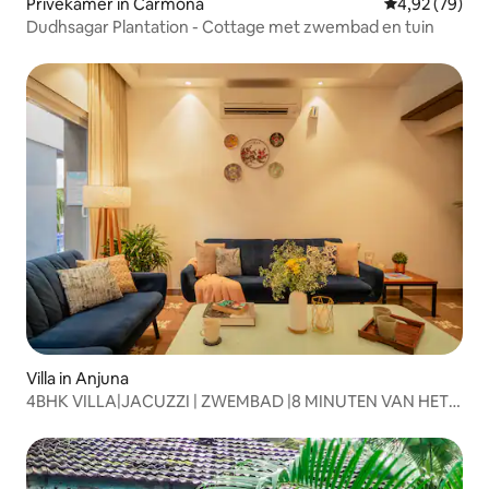
Privékamer in Carmona
Gemiddelde be
4,92 (79)
Dudhsagar Plantation - Cottage met zwembad en tuin
Villa in Anjuna
4BHK VILLA|JACUZZI | ZWEMBAD |8 MINUTEN VAN HET
STRAND |NAGOA