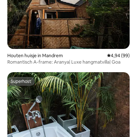
Houten huisje in Mandrem
Gemiddelde be
4,94 (99)
Romantisch A-frame: Aranya| Luxe hangmatvilla| Goa
Superhost
Superhost