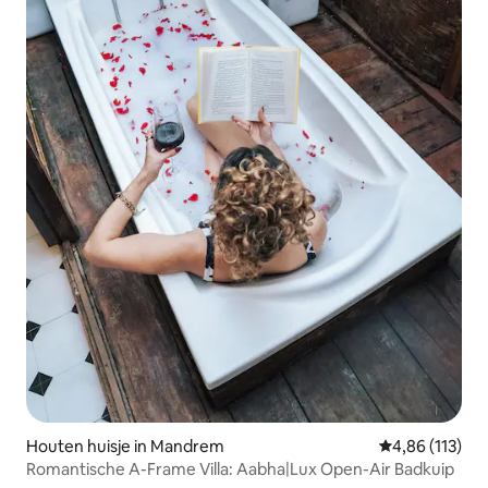
Houten huisje in Mandrem
Gemiddelde beo
4,86 (113)
Romantische A-Frame Villa: Aabha|Lux Open-Air Badkuip