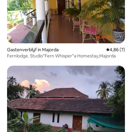
Gastenverblijf in Majorda
Gemiddelde b
4,86 (7)
Fernlodge. Studio"Fern Whisper"a Homestay,Majorda