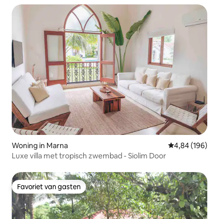
Woning in Marna
Gemiddelde beo
4,84 (196)
Luxe villa met tropisch zwembad - Siolim Door
Favoriet van gasten
Favoriet van gasten