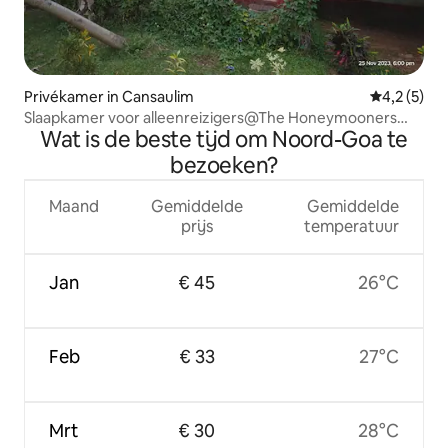
Privékamer in Cansaulim
Gemiddelde 
4,2 (5)
Slaapkamer voor alleenreizigers@The Honeymooners
Wat is de beste tijd om Noord-Goa te
Houstel
bezoeken?
Maand
Gemiddelde
Gemiddelde
prijs
temperatuur
Jan
€ 45
26°C
Feb
€ 33
27°C
Mrt
€ 30
28°C