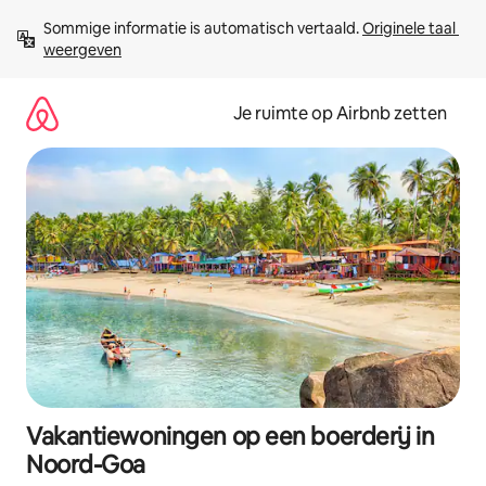
Ga
Sommige informatie is automatisch vertaald. 
Originele taal 
direct
weergeven
naar
inhoud
Je ruimte op Airbnb zetten
Vakantiewoningen op een boerderij in
Noord-Goa