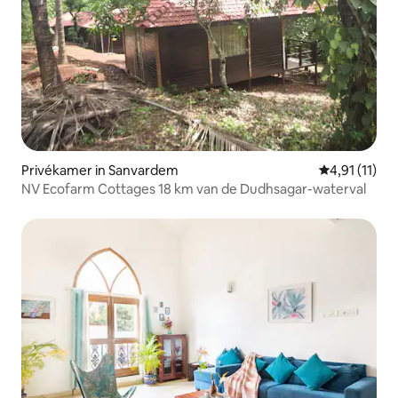
Privékamer in Sanvardem
Gemiddelde b
4,91 (11)
NV Ecofarm Cottages 18 km van de Dudhsagar-waterval