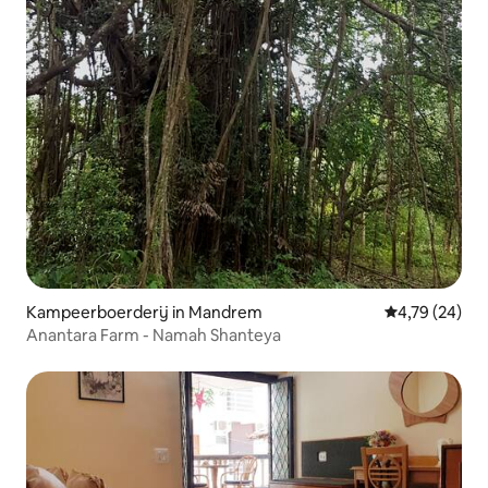
Kampeerboerderij in Mandrem
Gemiddelde be
4,79 (24)
Anantara Farm - Namah Shanteya