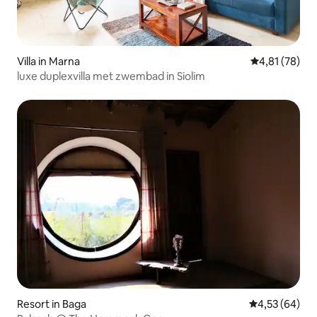
Villa in Marna
Gemiddelde be
4,81 (78)
luxe duplexvilla met zwembad in Siolim
Resort in Baga
Gemiddelde be
4,53 (64)