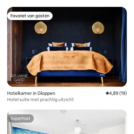
Favoriet van gasten
Favoriet van gasten
Hotelkamer in Gloppen
Gemiddelde be
4,89 (19)
Hotel suite met prachtig uitzicht
Superhost
Superhost