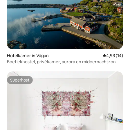
Hotelkamer in Vågan
Gemiddelde be
4,93 (14)
Boetiekhostel, privékamer, aurora en middernachtzon
Superhost
Superhost