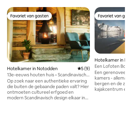
Favoriet van gasten
Favoriet van gas
Favoriet van gasten
Favoriet van gas
Hotelkamer in Mo
Een Lofoten Bout
Hotelkamer in Notodden
Gemiddelde beoordeling van
5 (9)
in Reine
Een gerenoveerd h
13e-eeuws houten huis • Scandinavisch
kamers - allemaal 
design
Op zoek naar een authentieke ervaring
bergen en de zee
die buiten de gebaande paden valt? Hier
kajakcentrum en 
ontmoeten cultureel erfgoed en
fitnessstudio + ee
modern Scandinavisch design elkaar in
buitenlucht! Op lo
de prachtige natuur. Een van de oudste
cafés, restaurants
woongebouwen van Noorwegen uit de
omgeven door acti
13e eeuw, volledig gerenoveerd in 2024.
vissen, rib safari 's
Je wordt wakker met een panoramisch
evenementen. Ko
uitzicht op de Telemarkse bergen en
koraalstranden en
kunt uitkijken over een historisch