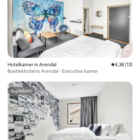
Hotelkamer in Arendal
Gemiddelde be
4,38 (13)
Boetiekhotel in Arendal - Executive kamer
Superhost
Superhost