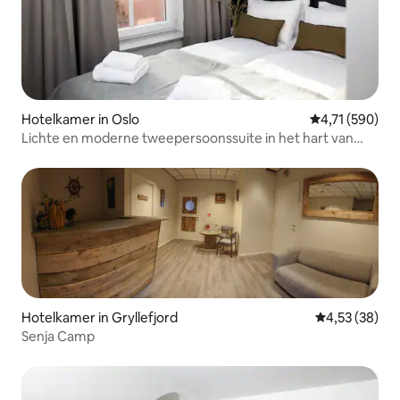
Hotelkamer in Oslo
Gemiddelde beo
4,71 (590)
Lichte en moderne tweepersoonssuite in het hart van
Oslo
Hotelkamer in Gryllefjord
Gemiddelde be
4,53 (38)
Senja Camp