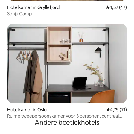
Hotelkamer in Gryllefjord
Gemiddelde be
4,57 (47)
Senja Camp
Hotelkamer in Oslo
Gemiddelde be
4,79 (71)
Ruime tweepersoonskamer voor 3 personen, centraal
Andere boetiekhotels
Oslo