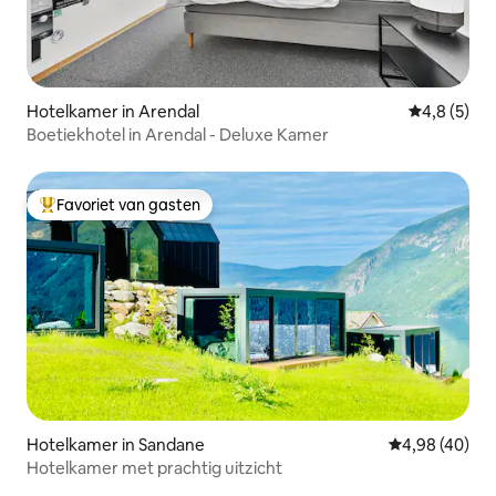
Hotelkamer in Arendal
Gemiddelde 
4,8 (5)
Boetiekhotel in Arendal - Deluxe Kamer
Favoriet van gasten
Topfavoriet van gasten
Hotelkamer in Sandane
Gemiddelde be
4,98 (40)
Hotelkamer met prachtig uitzicht