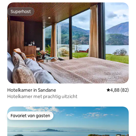
Superhost
Superhost
Hotelkamer in Sandane
Gemiddelde be
4,88 (82)
Hotelkamer met prachtig uitzicht
Favoriet van gasten
Favoriet van gasten