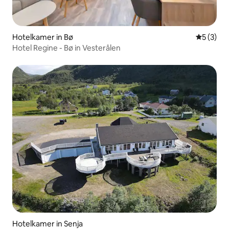
Hotelkamer in Bø
Gemiddeld
5 (3)
Hotel Regine - Bø in Vesterålen
Hotelkamer in Senja