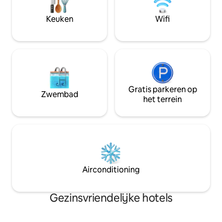
de kamers boekt, hebben jullie de hele
andere eilanden k
ruimte voor jullie zelf, inclusief de
van en naar Troms
Keuken
Wifi
keuken, badkamer en het toilet, zonder
bij ons!
andere gasten. Bekijk de aparte
advertentie.
Gratis parkeren op
Zwembad
het terrein
Airconditioning
Gezinsvriendelijke hotels