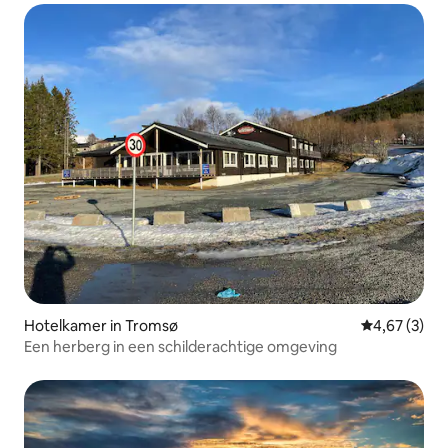
Hotelkamer in Tromsø
Gemiddelde b
4,67 (3)
Een herberg in een schilderachtige omgeving