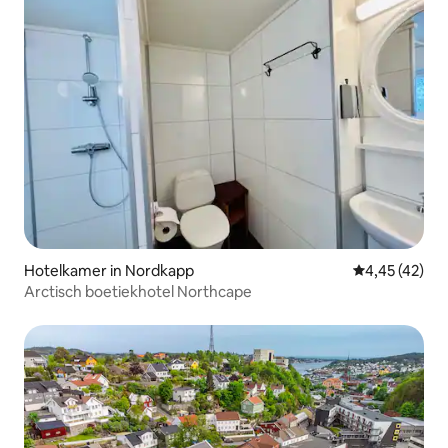
Hotelkamer in Nordkapp
Gemiddelde be
4,45 (42)
Arctisch boetiekhotel Northcape