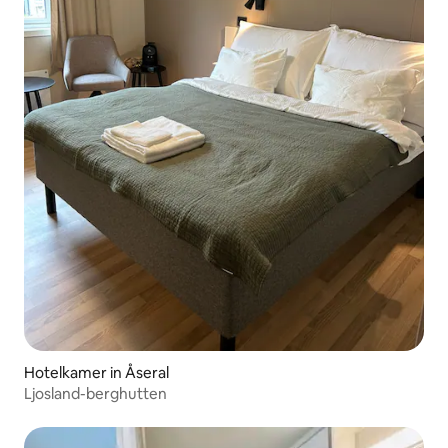
Hotelkamer in Åseral
Ljosland-berghutten