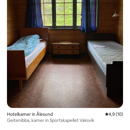
Hotelkamer in Ålesund
Gemiddelde b
4,9 (10)
Geitenibba, kamer in Sportskapellet Vaksvik