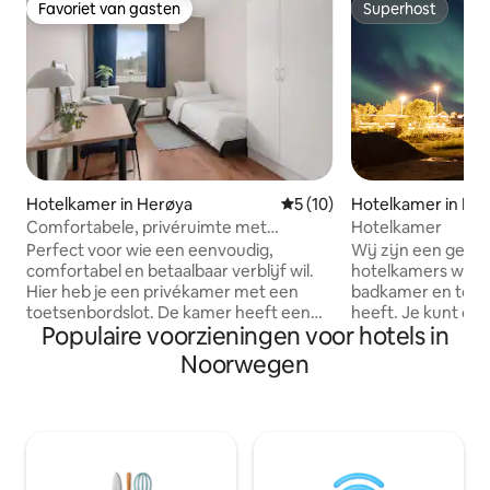
Favoriet van gasten
Superhost
Favoriet van gasten
Superhost
Hotelkamer in Herøya
Gemiddelde beoordeling van 
5 (10)
Hotelkamer in Kar
Comfortabele, privéruimte met
Hotelkamer
codeslot | P Apartments
Perfect voor wie een eenvoudig,
Wij zijn een gezell
comfortabel en betaalbaar verblijf wil.
hotelkamers waar
Hier heb je een privékamer met een
badkamer en toeg
toetsenbordslot. De kamer heeft een
heeft. Je kunt de
Populaire voorzieningen voor hotels in
nieuw Jensen 120-bed, een wastafel,
de woonkamer geb
een kast, een bureau en een kleine
maaltijden kunt b
Noorwegen
koelkast – alles wat je nodig hebt voor
anderen kunt socia
een comfortabel verblijf. De keuken,
je direct aan zee 
douche en toilet worden gedeeld met
van de natuur gen
maximaal twee andere gasten en
kleine supermark
worden regelmatig schoongemaakt.
afstand. Direct naa
Reizen jullie vaker samen? Als je alle vier
veerbootterminal w