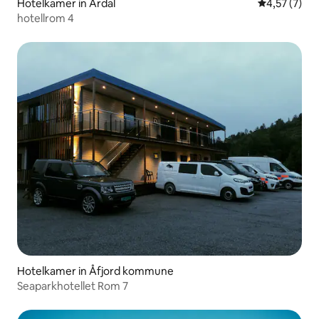
Hotelkamer in Årdal
Gemiddelde b
4,57 (7)
hotellrom 4
Hotelkamer in Åfjord kommune
Seaparkhotellet Rom 7