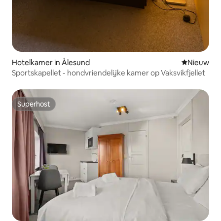
Hotelkamer in Ålesund
Nieuwe ac
Nieuw
Sportskapellet - hondvriendelijke kamer op Vaksvikfjellet
Superhost
Superhost