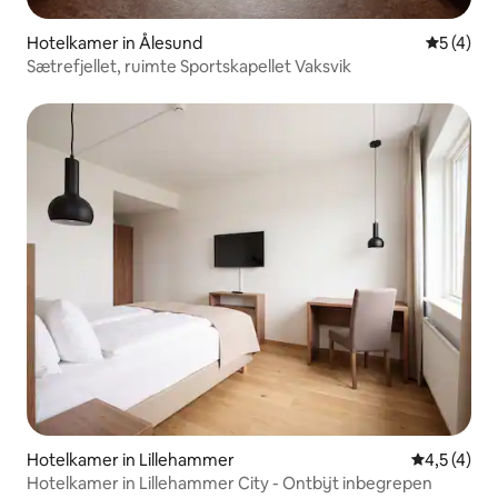
Hotelkamer in Ålesund
Gemiddeld
5 (4)
Sætrefjellet, ruimte Sportskapellet Vaksvik
Hotelkamer in Lillehammer
Gemiddelde 
4,5 (4)
Hotelkamer in Lillehammer City - Ontbijt inbegrepen