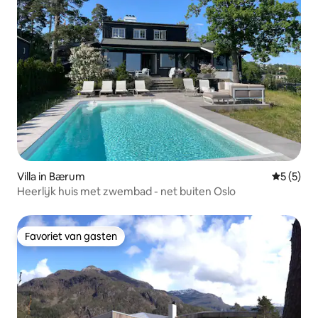
Villa in Bærum
Gemiddeld
5 (5)
Heerlijk huis met zwembad - net buiten Oslo
Favoriet van gasten
Favoriet van gasten