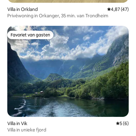
Villa in Orkland
Gemiddelde be
4,87 (47)
Privéwoning in Orkanger, 35 min. van Trondheim
Favoriet van gasten
Favoriet van gasten
Villa in Vik
Gemiddeld
5 (6)
Villa in unieke fjord