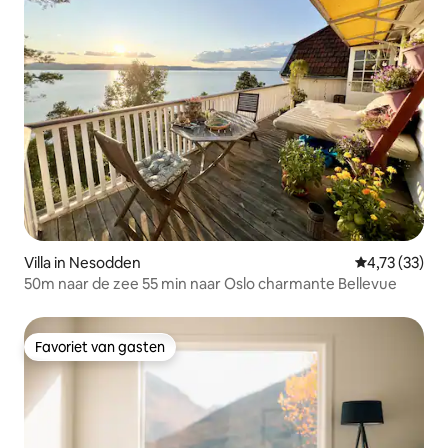
Villa in Nesodden
Gemiddelde be
4,73 (33)
50m naar de zee 55 min naar Oslo charmante Bellevue
Favoriet van gasten
Favoriet van gasten