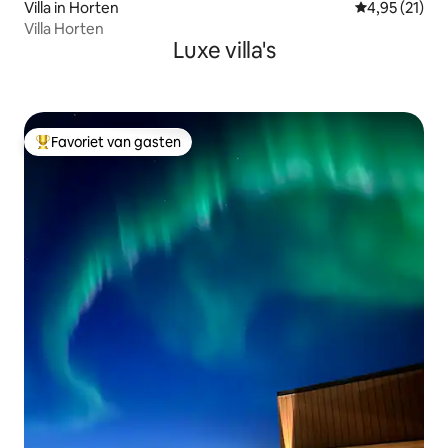
Villa in Horten
Gemiddelde be
4,95 (21)
Villa Horten
Luxe villa's
Favoriet van gasten
Topfavoriet van gasten