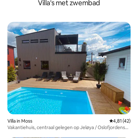
Villa's met zwembad
slaapkamers
Villa in Moss
Gemiddelde be
4,81 (42)
Vakantiehuis, centraal gelegen op Jeløya / Oslofjordens
parel!