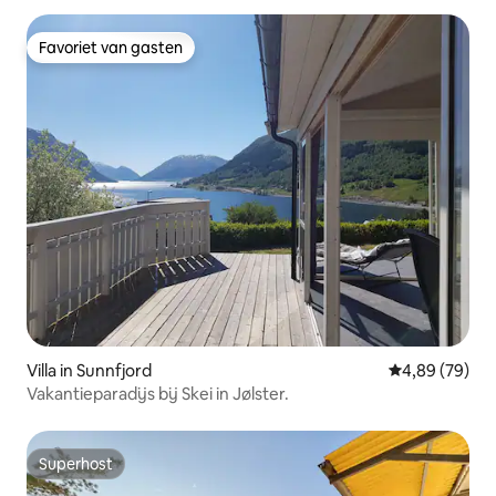
Favoriet van gasten
Favoriet van gasten
Villa in Sunnfjord
Gemiddelde be
4,89 (79)
Vakantieparadijs bij Skei in Jølster.
Superhost
Superhost