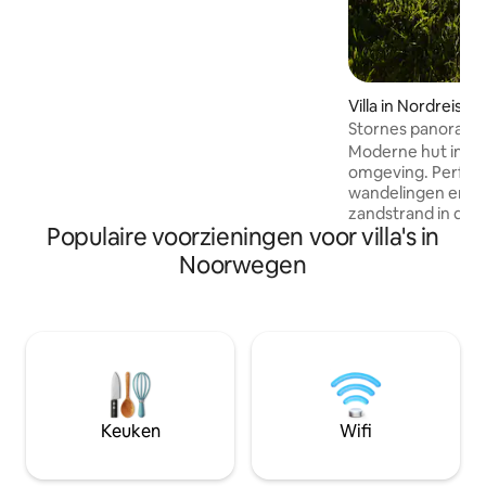
totaal van 180 m2. Het heeft een
moderne, lichte en gezellige
Scandinavische stijl. Vanaf hier kun je
genieten van een prachtig uitzicht op
prachtige bergen en zee, evenals het
spectaculaire licht dat we in het noorden
Villa in Nordreisa 
hebben het hele jaar door ervaren. Op
Stornes panoram
korte afstand van het prachtige
Moderne hut in ee
langlaufpad Prestvannet (wandel- en
omgeving. Perfect
rodelheuvel), het stadscentrum en de
wandelingen en sk
luchthaven.
zandstrand in de b
Populaire voorzieningen voor villa's in
genieten van zow
als het noorderlic
Noorwegen
hoge standaard m
elektriciteit. 3 sl
slaapplaatsen. De hut ligt dicht bij de zee
en heeft een fanta
kunt u in de woon
het noorderlicht 
kijken. Rijk vogelle
minuten rijden va
Keuken
Wifi
Storslett. Hier vin
restaurants.