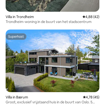
Villa in Trondheim
Gemiddelde be
4,88 (42)
Trondheim-woning in de buurt van het stadscentrum
Superhost
Superhost
Villa in Bærum
Gemiddelde be
4,78 (45)
Groot, exclusief vrijstaand huis in de buurt van Oslo. 5