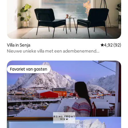
Villa in Senja
Gemiddelde be
4,92 (92)
Nieuwe unieke villa met een adembenemend
panoramisch uitzicht
Favoriet van gasten
Favoriet van gasten