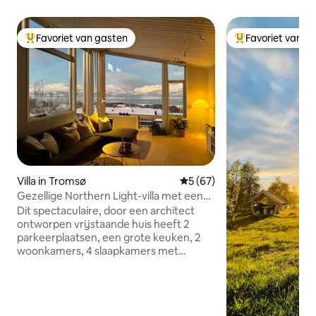
Favoriet van gasten
Favoriet van g
Topfavoriet van gasten
Topfavoriet van 
Villa in Tromsø
Gemiddelde beoordeling van 
5 (67)
Gezellige Northern Light-villa met een
fantastisch uitzicht!
Dit spectaculaire, door een architect
ontworpen vrijstaande huis heeft 2
parkeerplaatsen, een grote keuken, 2
woonkamers, 4 slaapkamers met
tweepersoonsbedden, 2,5 badkamers
en 3 zonnige buitenruimtes met ruimte
voor maximaal 8 personen. De woning is
op het zuidwesten gericht en heeft een