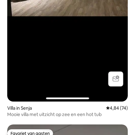
Villa in Senja
Gemiddelde be
4,84 (74)
Mooie villa met uitzicht op zee en een hot tub
Favoriet van gasten