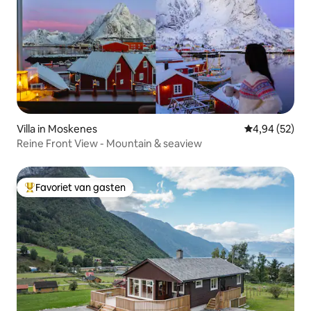
Villa in Moskenes
Gemiddelde be
4,94 (52)
Reine Front View - Mountain & seaview
Favoriet van gasten
Topfavoriet van gasten