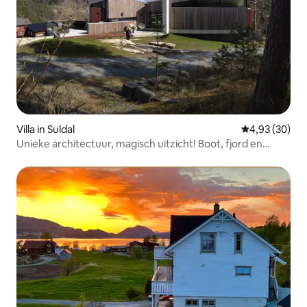
Villa in Suldal
Gemiddelde be
4,93 (30)
Unieke architectuur, magisch uitzicht! Boot, fjord en
bergen!