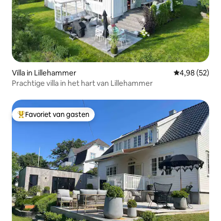
Villa in Lillehammer
Gemiddelde be
4,98 (52)
Prachtige villa in het hart van Lillehammer
Favoriet van gasten
Topfavoriet van gasten