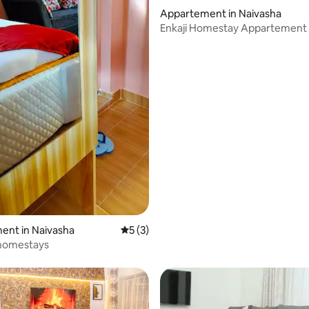
Appartement in Naivasha
Enkaji Homestay Appartement 
slaapkamer Naivasha
eling van 5 uit 5, 4 recensies
ent in Naivasha
Gemiddelde beoordeling van 5 uit 5, 3 r
5 (3)
 homestays