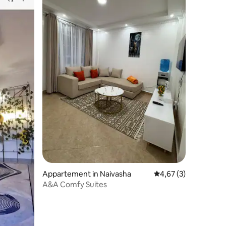
ecensies
Appartement in Naivasha
Gemiddelde beoordeli
4,67 (3)
A&A Comfy Suites