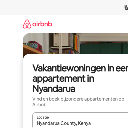
Ga
direct
naar
inhoud
Vakantiewoningen in ee
appartement in
Nyandarua
Vind en boek bijzondere appartementen op
Airbnb
Locatie
Wanneer er suggesties beschikbaar zijn, maak je 