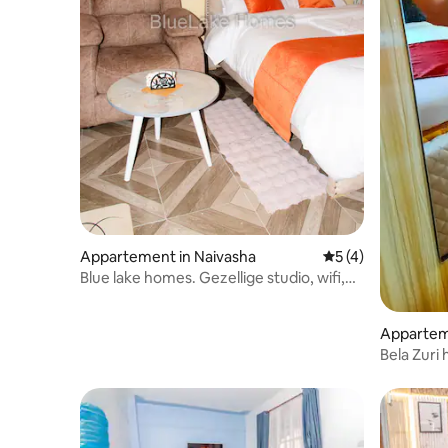
Appartement in Naivasha
Gemiddelde beoord
5 (4)
Blue lake homes. Gezellige studio, wifi,
gratis parkeren
Appartem
Bela Zuri