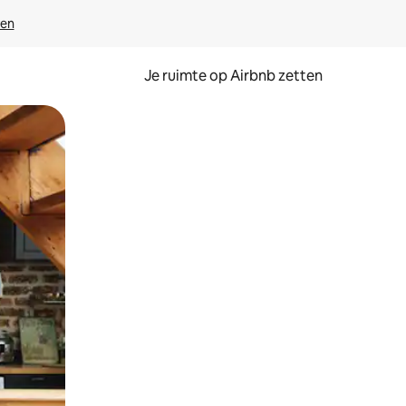
ven
Je ruimte op Airbnb zetten
ken of swipen.