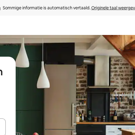
Sommige informatie is automatisch vertaald. 
Originele taal weerge
n
een keuze met je de pijltjestoetsen omhoog en omlaag, óf door te tik