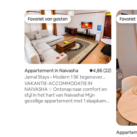
Favoriet van gasten
Favoriet
Favoriet van gasten
Favoriet
Appartement in Naivasha
Gemiddelde beoordeling
4,86 (22)
Jamal Stays • Modern 1 SK tegenover
Buffalo Mall
VAKANTIE-ACCOMMODATIE IN
NAIVASHA ✨ Ontsnap naar comfort en
stijl in het hart van Naivasha! Mijn
gezellige appartement met 1 slaapkamer
is je perfecte toevluchtsoord – waar
moderne sfeer en rustige nachten
samenkomen. Zink weg in een
supercomfortabel bed. Blijf verbonden
met snelle wifi. Stream, ontspan of werk
Appartem
met een smart-tv en een aparte