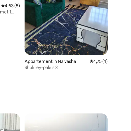
Gemiddelde beoordeling van 4,63 uit 5, 8 recensies
4,63 (8)
met 1
Appartement in Naivasha
Gemiddelde beoordeli
4,75 (4)
Shukrey-paleis 3
ecensies