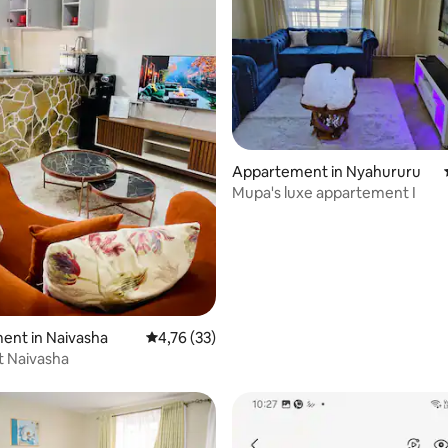
Appartement in Nyahururu
Mupa's luxe appartement I
eling van 5 uit 5, 4 recensies
ent in Naivasha
Gemiddelde beoordeling van 4,76 uit 5, 33 r
4,76 (33)
t Naivasha