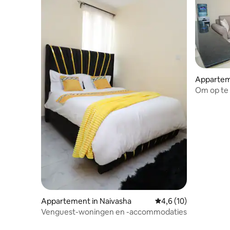
Apparteme
Om op te 
Appartement in Naivasha
Gemiddelde beoordeli
4,6 (10)
Venguest-woningen en -accommodaties