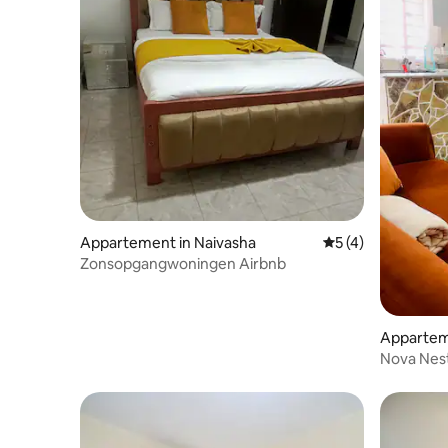
Appartement in Naivasha
Gemiddelde beoord
5 (4)
Zonsopgangwoningen Airbnb
Appartem
Nova Nes