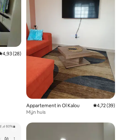
Gemiddelde beoordeling van 4,93 uit 5, 28 recensies
4,93 (28)
ecensies
Appartement in Ol Kalou
Gemiddelde beoordelin
4,72 (39)
Mijn huis